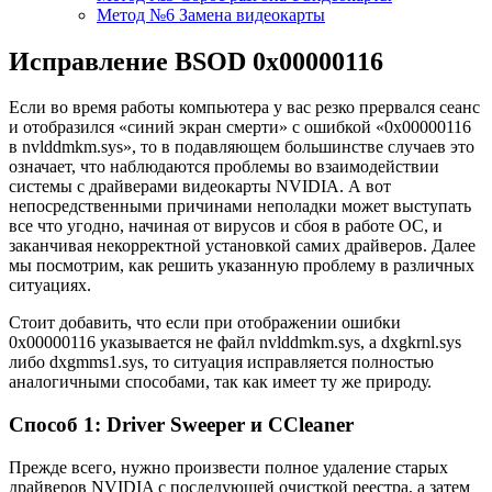
Метод №6 Замена видеокарты
Исправление BSOD 0х00000116
Если во время работы компьютера у вас резко прервался сеанс
и отобразился «синий экран смерти» с ошибкой «0х00000116
в nvlddmkm.sys», то в подавляющем большинстве случаев это
означает, что наблюдаются проблемы во взаимодействии
системы с драйверами видеокарты NVIDIA. А вот
непосредственными причинами неполадки может выступать
все что угодно, начиная от вирусов и сбоя в работе ОС, и
заканчивая некорректной установкой самих драйверов. Далее
мы посмотрим, как решить указанную проблему в различных
ситуациях.
Стоит добавить, что если при отображении ошибки
0х00000116 указывается не файл nvlddmkm.sys, а dxgkrnl.sys
либо dxgmms1.sys, то ситуация исправляется полностью
аналогичными способами, так как имеет ту же природу.
Способ 1: Driver Sweeper и CCleaner
Прежде всего, нужно произвести полное удаление старых
драйверов NVIDIA с последующей очисткой реестра, а затем