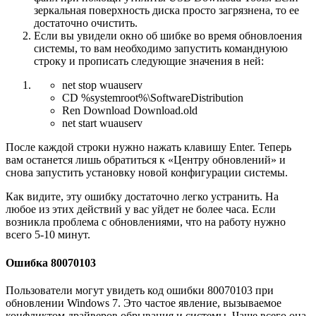
зеркальная поверхность диска просто загрязнена, то ее
достаточно очистить.
Если вы увидели окно об шибке во время обновлоения
системы, то вам необходимо запустить команднуюю
строку и прописать следующие значения в ней:
net stop wuauserv
CD %systemroot%\SoftwareDistribution
Ren Download Download.old
net start wuauserv
После каждой строки нужно нажать клавишу Enter. Теперь
вам останется лишь обратиться к «Центру обновлений» и
снова запустить установку новой конфигурации системы.
Как видите, эту ошибку достаточно легко устранить. На
любое из этих действий у вас уйдет не более часа. Если
возникла проблема с обновлениями, что на работу нужно
всего 5-10 минут.
Ошибка 80070103
Пользователи могут увидеть код ошибки 80070103 при
обновлении Windows 7. Это частое явление, вызываемое
конфликтом драйверов обрывания и системы. Чаще всего она