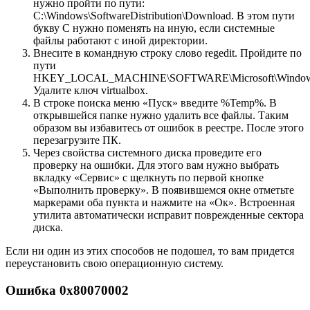
нужно пройти по пути:
C:\Windows\SoftwareDistribution\Download. В этом пути
букву С нужно поменять на иную, если системные
файлы работают с иной директории.
Внесите в командную строку слово regedit. Пройдите по
пути
HKEY_LOCAL_MACHINE\SOFTWARE\Microsoft\WindowsNT\
Удалите ключ virtualbox.
В строке поиска меню «Пуск» введите %Temp%. В
открывшейся папке нужно удалить все файлы. Таким
образом вы избавитесь от ошибок в реестре. После этого
перезагрузите ПК.
Через свойства системного диска проведите его
проверку на ошибки. Для этого вам нужно выбрать
вкладку «Сервис» с щелкнуть по первой кнопке
«Выполнить проверку». В появившемся окне отметьте
маркерами оба пункта и нажмите на «Ок». Встроенная
утилита автоматически исправит поврежденные сектора
диска.
Если ни один из этих способов не подошел, то вам придется
переустановить свою операционную систему.
Ошибка 0x80070002