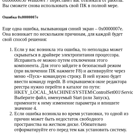
0x00000050 Windows 7 перестанет вас отвлекать от работы.
Вы сможете снова использовать свой ПК в полной мере.
Ошибка 0x0000007e
Еще одна ошибка, вызывающая синий экран – 0x0000007e.
Она возникает по нескольким причинам, для каждой будет
свой способ решения:
Если у вас возникла эта ошибка, то неполадка может
скрываться в драйвере электропитания процессора.
Исправить ее можно путем отключения этого
компонента. Для этого зайдите в безопасный режим
(при включении ПК нажмите F8) и активируйте через
меню «Пуск» командную строку. В ней нужно будет
ввести команду regedit. В открывшемся окне редактора
реестра нужно перейти в каталог по пути:
HKEY_LOCAL_MACHINE\SYSTEM\ControlSet001\Services
Выберите файл, именуемый Start (или Запуск),
примените к нему изменение параметра и впишите
значение 4.
Если ошибка возникла во время установки, то одной из
причин может быть недостаток свободного
пространства на жестком диске. Обязательно
отформатируйте его перед тем как установить систему.