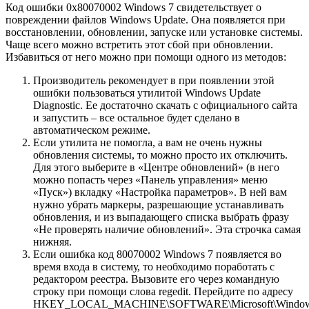
Код ошибки 0x80070002 Windows 7 свидетельствует о
повреждении файлов Windows Update. Она появляется при
восстановлении, обновлении, запуске или установке системы.
Чаще всего можно встретить этот сбой при обновлении.
Избавиться от него можно при помощи одного из методов:
Производитель рекомендует в при появлении этой
ошибки пользоваться утилитой Windows Update
Diagnostic. Ее достаточно скачать с официального сайта
и запустить – все остальное будет сделано в
автоматическом режиме.
Если утилита не помогла, а вам не очень нужны
обновления системы, то можно просто их отключить.
Для этого выберите в «Центре обновлений» (в него
можно попасть через «Панель управления» меню
«Пуск») вкладку «Настройка параметров». В ней вам
нужно убрать маркеры, разрешающие устанавливать
обновления, и из выпадающего списка выбрать фразу
«Не проверять наличие обновлений». Эта строчка самая
нижняя.
Если ошибка код 80070002 Windows 7 появляется во
время входа в систему, то необходимо поработать с
редактором реестра. Вызовите его через командную
строку при помощи слова regedit. Перейдите по адресу
HKEY_LOCAL_MACHINE\SOFTWARE\Microsoft\Window