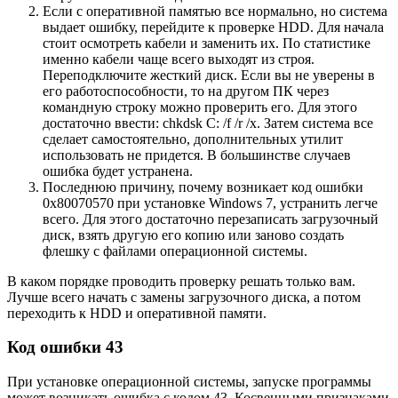
Если с оперативной памятью все нормально, но система
выдает ошибку, перейдите к проверке HDD. Для начала
стоит осмотреть кабели и заменить их. По статистике
именно кабели чаще всего выходят из строя.
Переподключите жесткий диск. Если вы не уверены в
его работоспособности, то на другом ПК через
командную строку можно проверить его. Для этого
достаточно ввести: chkdsk C: /f /r /x. Затем система все
сделает самостоятельно, дополнительных утилит
использовать не придется. В большинстве случаев
ошибка будет устранена.
Последнюю причину, почему возникает код ошибки
0x80070570 при установке Windows 7, устранить легче
всего. Для этого достаточно перезаписать загрузочный
диск, взять другую его копию или заново создать
флешку с файлами операционной системы.
В каком порядке проводить проверку решать только вам.
Лучше всего начать с замены загрузочного диска, а потом
переходить к HDD и оперативной памяти.
Код ошибки 43
При установке операционной системы, запуске программы
может возникать ошибка с кодом 43. Косвенными признаками