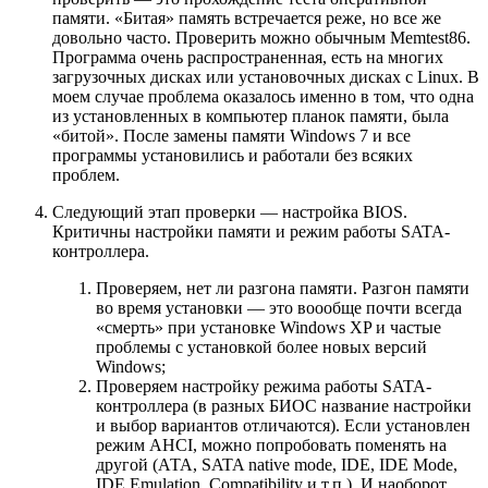
памяти. «Битая» память встречается реже, но все же
довольно часто. Проверить можно обычным Memtest86.
Программа очень распространенная, есть на многих
загрузочных дисках или установочных дисках с Linux. В
моем случае проблема оказалось именно в том, что одна
из установленных в компьютер планок памяти, была
«битой». После замены памяти Windows 7 и все
программы установились и работали без всяких
проблем.
Следующий этап проверки — настройка BIOS.
Критичны настройки памяти и режим работы SATA-
контроллера.
Проверяем, нет ли разгона памяти. Разгон памяти
во время установки — это воообще почти всегда
«смерть» при установке Windows XP и частые
проблемы с установкой более новых версий
Windows;
Проверяем настройку режима работы SATA-
контроллера (в разных БИОС название настройки
и выбор вариантов отличаются). Если установлен
режим AHCI, можно попробовать поменять на
другой (АТА, SATA native mode, IDE, IDE Mode,
IDE Emulation, Compatibility и т.п.). И наоборот,