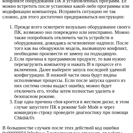
конфликте оборудования ПК и установленных программ. Ее
можно встретить после установки какой-либо программы или
модификации компьютера. Исправить ситуацию не так
сложно, для этого достаточно придерживаться инструкции:
Прежде всего осмотрите визуально оборудование своего
ПК, возможно оно повреждено или неисправно. Можно
также попробовать отключить часть устройств и
оборудования, дожидаясь исчезновение надписи. После
того как вы обнаружили модель, вызвавшую конфликт,
необходимо произвести ее замену на подходящую.
Если причина в программном продукте, то вам нужно
перезагрузить компьютер и нажать f8 в процессе его
включения. Далее выберите запуск последней удачной
конфигурации. В нижней части окна будут видны
исполняемые процессы. Если после запуска одного из
них система снова выдаст ошибку, можно будет
отключить его, чтобы затем полностью удалить в
безопасном режиме.
Еще одна причина сбоя кроется в жестком диске, в этом
случае запустите ПК в режиме Safe Mode и через
командную строку проведите диагностику при помощи
Chkdsk/f/r.
В большинстве случаев после этих действий код ошибки