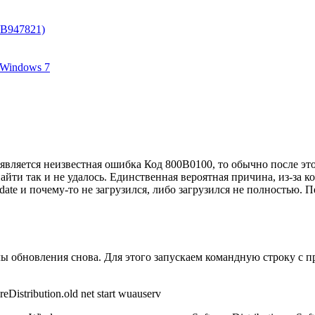
KB947821)
 Windows 7
вляется неизвестная ошибка Код 800B0100, то обычно после это
айти так и не удалось. Единственная вероятная причина, из-за
e и почему-то не загрузился, либо загрузился не полностью. П
лы обновления снова. Для этого запускаем командную строку с
Distribution.old net start wuauserv