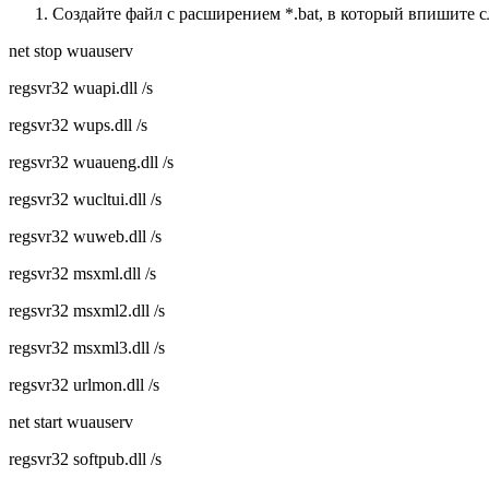
Создайте файл с расширением *.bat, в который впишите 
net stop wuauserv
regsvr32 wuapi.dll /s
regsvr32 wups.dll /s
regsvr32 wuaueng.dll /s
regsvr32 wucltui.dll /s
regsvr32 wuweb.dll /s
regsvr32 msxml.dll /s
regsvr32 msxml2.dll /s
regsvr32 msxml3.dll /s
regsvr32 urlmon.dll /s
net start wuauserv
regsvr32 softpub.dll /s