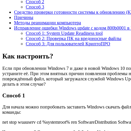
Способ 2
Способ 3
Средство проверки готовности системы к обновлению (
Причины
Методы реанимации компьютера
Исправление ошибки Windows update с кодом 800b0001 в
Способ 1: System Update Readiness tool
Способ 2: Проверка ПК на вредоносные файлы
Способ 3: Для пользователей КриптоПРО
Как настроить?
Если при обновлении Windows 7 и даже в новой Windows 10 поя
устраните её. При этом внятных причин появления проблемы н
повреждённый файл, который загружался службой Windows Updat
делать в этом случае?
Способ 1
Для начала можно попробовать заставить Windows скачать фай
команды:
net stop wuauserv cd %systemroot% ren SoftwareDistribution Software