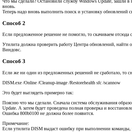
Что мы сделали? Остановили службу Windows Update, зашли в па
вновь.
Теперь надо вновь выполнить поиск и установку обновлений с
Способ 2
Если предложенное решение не помогло, то скачиваем отсюда
Утилита должна проверить работу Центра обновлений, найти ош
Виндовс.
Способ 3
Если же ни один из предложенных решений не сработало, то с
DISM.exe /Online /Cleanup-image /Restorehealth sfc /scannow
Это будет выглядеть примерно так:
Поясню что мы сделали. Сначала система обслуживания образ
Update. А затем будет проведена полная проверка и восстанов
Ошибка 800b0100 не должна более появится.
Примечание:
Если утилита DISM выдаст ошибку при выполнении команды, это