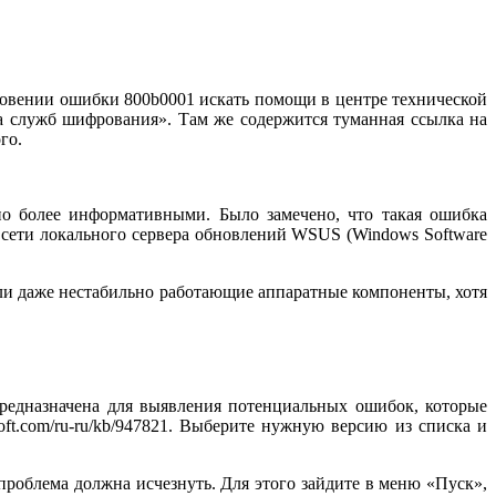
новении ошибки 800b0001 искать помощи в центре технической
 служб шифрования». Там же содержится туманная ссылка на
го.
о более информативными. Было замечено, что такая ошибка
в сети локального сервера обновлений WSUS (Windows Software
ли даже нестабильно работающие аппаратные компоненты, хотя
 предназначена для выявления потенциальных ошибок, которые
soft.com/ru-ru/kb/947821. Выберите нужную версию из списка и
облема должна исчезнуть. Для этого зайдите в меню «Пуск»,