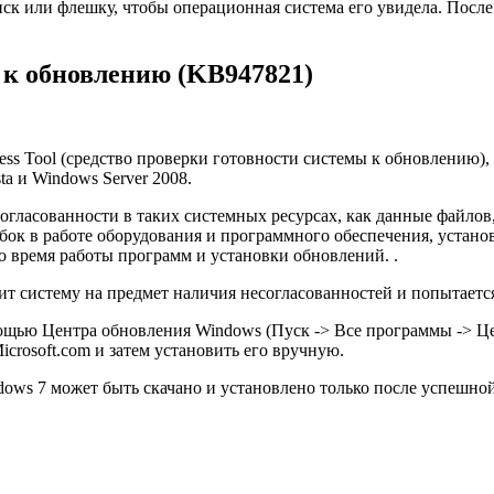
ск или флешку, чтобы операционная система его увидела. После
 к обновлению (KB947821)
ness Tool (средство проверки готовности системы к обновлению
a и Windows Server 2008.
гласованности в таких системных ресурсах, как данные файлов,
бок в работе оборудования и программного обеспечения, устано
 время работы программ и установки обновлений. .
ерит систему на предмет наличия несогласованностей и попытает
омощью Центра обновления Windows (Пуск -> Все программы -> 
crosoft.com и затем установить его вручную.
ows 7 может быть скачано и установлено только после успешно