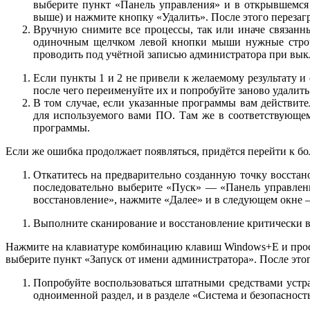
выберите пункт «Панель управления» и в открывшемся
выше) и нажмите кнопку «Удалить». После этого перезаг
Вручную снимите все процессы, так или иначе связанны
одиночным щелчком левой кнопки мыши нужные строчк
проводить под учётной записью администратора при вы
Если пункты 1 и 2 не привели к желаемому результату и 
после чего переименуйте их и попробуйте заново удалит
В том случае, если указанные программы вам действитель
для используемого вами ПО. Там же в соответствующем
программы.
Если же ошибка продолжает появляться, придётся перейти к б
Откатитесь на предварительно созданную точку восстано
последовательно выберите «Пуск» — «Панель управлен
восстановление», нажмите «Далее» и в следующем окне –
Выполните сканирование и восстановление критически в
Нажмите на клавиатуре комбинацию клавиш Windows+E и просл
выберите пункт «Запуск от имени администратора». После этог
Попробуйте воспользоваться штатными средствами устра
одноименной раздел, и в разделе «Система и безопаснос