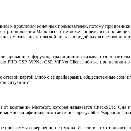
ением к проблемам конечных пользователей, потому при возник
центр обновления Майкрософт не может определить поставщика
но заметить, практической пользы в подобных «советах» немно
лизированных форумах, традиционно оказываются значительн
ypto PRO CSP, ViPNet CSP, ViPNet Client либо же при наличии 
 сетевой картой (либо с её драйверами), общесистемные сбои и
акой ситуации?
ой от компании Microsoft, которая называется CheckSUR. Она
 можно на официальном сайте по адресу: https://support.micro
 программы совершенно не нужны. И если вы их отключите, пр