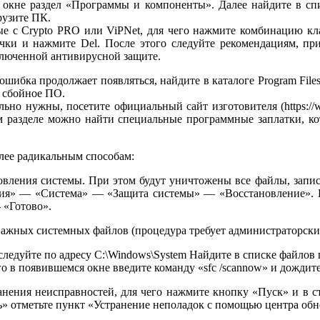
 окне раздел «Программы и компоненты». Далее найдите в сп
рузите ПК.
е с Crypto PRO или ViPNet, для чего нажмите комбинацию кла
и и нажмите Del. После этого следуйте рекомендациям, прив
ключенной антивирусной защите.
ошибка продолжает появляться, найдите в каталоге Program File
ь сбойное ПО.
но нужны, посетите официальный сайт изготовителя (https://www.
 разделе можно найти специальные программные заплатки, ко
олее радикальным способам:
вления системы. При этом будут уничтожены все файлы, записа
ия» — «Система» — «Защита системы» — «Восстановление». В
 «Готово».
ажных системных файлов (процедура требует администраторских
едуйте по адресу C:\Windows\System Найдите в списке файлов
о в появившемся окне введите команду «sfc /scannow» и дождит
нения неисправностей, для чего нажмите кнопку «Пуск» и в ст
ть» отметьте пункт «Устранение неполадок с помощью центра об