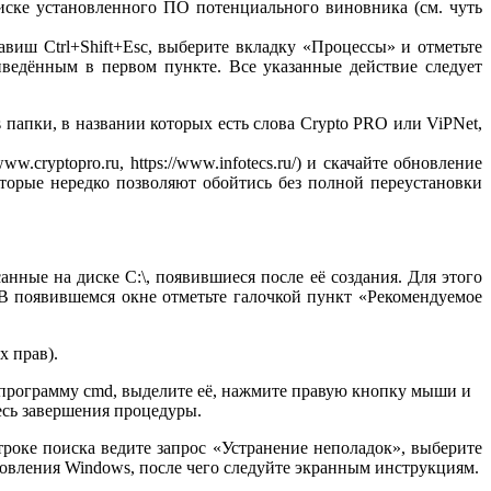
иске установленного ПО потенциального виновника (см. чуть
виш Ctrl+Shift+Esc, выберите вкладку «Процессы» и отметьте
едённым в первом пункте. Все указанные действие следует
s папки, в названии которых есть слова Crypto PRO или ViPNet,
cryptopro.ru, https://www.infotecs.ru/) и скачайте обновление
торые нередко позволяют обойтись без полной переустановки
нные на диске C:\, появившиеся после её создания. Для этого
 появившемся окне отметьте галочкой пункт «Рекомендуемое
 прав).
 программу cmd, выделите её, нажмите правую кнопку мыши и
есь завершения процедуры.
роке поиска ведите запрос «Устранение неполадок», выберите
новления Windows, после чего следуйте экранным инструкциям.