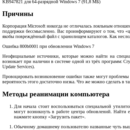
KB947821 для 64-разрядной Windows 7 (91,8 МБ)
Причины
Корпорация Microsoft никогда не отличалась лояльным отнош
поддержки бессмысленно. Вас проинформируют о том, что «
якобы повреждённый файл с хранилищем каталогов. Как неслож
Ошибка 800b0001 при обновлении Windows 7
Неофициальные источники, которые можно найти на специа
возникает при наличии в системе одной из трёх программ: Cr
Update Services).
Провоцировать возникновение ошибки также могут проблемы с
вероятность этого достаточно низка. Что же можно сделать в т
Методы реанимации компьютера
Для начала стоит воспользоваться специальной утилит
могут возникнуть в работе центра обновлений. Найти её
нажмите кнопку «Загрузить пакет».
Обычному домашнему пользователю названные чуть выше