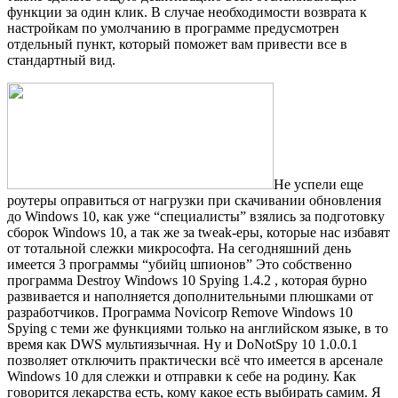
функции за один клик. В случае необходимости возврата к
настройкам по умолчанию в программе предусмотрен
отдельный пункт, который поможет вам привести все в
стандартный вид.
Не успели еще
роутеры оправиться от нагрузки при скачивании обновления
до Windows 10, как уже “специалисты” взялись за подготовку
сборок Windows 10, а так же за tweak-еры, которые нас избавят
от тотальной слежки микрософта. На сегодняшний день
имеется 3 программы “убийц шпионов” Это собственно
программа Destroy Windows 10 Spying 1.4.2 , которая бурно
развивается и наполняется дополнительными плюшками от
разработчиков. Программа Novicorp Remove Windows 10
Spying с теми же функциями только на английском языке, в то
время как DWS мультиязычная. Ну и DoNotSpy 10 1.0.0.1
позволяет отключить практически всё что имеется в арсенале
Windows 10 для слежки и отправки к себе на родину. Как
говорится лекарства есть, кому какое есть выбирать самим. Я