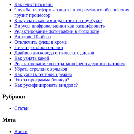
Как очистить кэш?
Служба платформы защиты программного обеспечения
грузит процессор
Как узнать какая винда стоит на ноутбуке?
Вирусы шифровальщики как расшифровать
Редактирование фотографии в фотошопе
Виндовс 10 образ
Отключить флеш в хроме
Пизап фотошоп онлайн
Драйвер дисковода оптических дисков
Как узнать какой
Редактирование реестра запрещено администратором
Убрать стрелки с ярлыков
Как убрать тестовый режим
Что за программа бонжур?
Как русифицировать виндовс?
Рубрики
Статьи
Мета
Войти