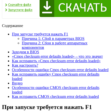
Содержание
При запуске требуется нажать F1
Причина 1: Сбой в параметрах BIOS
Причина 2: Сбои в работе аппаратных
компонентов
Заходим в BIOS
«Cmos checksum error defaults loaded» – что это значит
Как исправить «Cmos checksum error defaults loaded»
Как настроить?
Особенности ошибки Cmos checksum error defaults loaded
Как исправить ошибку Cmos checksum error defaults
loaded
Видео
Особенности ошибки CMOS checksum error defaults
loaded
Как исправить CMOS checksum error defaults loaded
При запуске требуется нажать F1