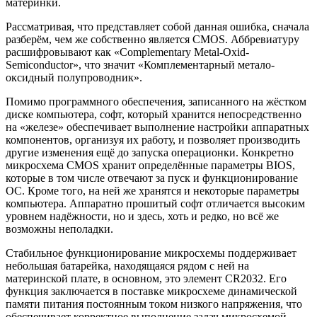
материнки.
Рассматривая, что представляет собой данная ошибка, сначала
разберём, чем же собственно является CMOS. Аббревиатуру
расшифровывают как «Complementary Metal-Oxid-
Semiconductor», что значит «Комплементарный метало-
оксидный полупроводник».
Помимо программного обеспечения, записанного на жёстком
диске компьютера, софт, который хранится непосредственно
на «железе» обеспечивает выполнение настройки аппаратных
компонентов, организуя их работу, и позволяет производить
другие изменения ещё до запуска операционки. Конкретно
микросхема CMOS хранит определённые параметры BIOS,
которые в том числе отвечают за пуск и функционирование
ОС. Кроме того, на ней же хранятся и некоторые параметры
компьютера. Аппаратно прошитый софт отличается высоким
уровнем надёжности, но и здесь, хоть и редко, но всё же
возможны неполадки.
Стабильное функционирование микросхемы поддерживает
небольшая батарейка, находящаяся рядом с ней на
материнской плате, в основном, это элемент CR2032. Его
функция заключается в поставке микросхеме динамической
памяти питания постоянным током низкого напряжения, что
обеспечивает корректное выполнение задач микросхемой