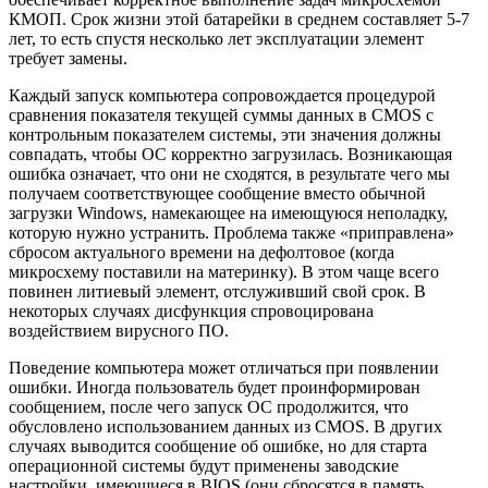
КМОП. Срок жизни этой батарейки в среднем составляет 5-7
лет, то есть спустя несколько лет эксплуатации элемент
требует замены.
Каждый запуск компьютера сопровождается процедурой
сравнения показателя текущей суммы данных в CMOS с
контрольным показателем системы, эти значения должны
совпадать, чтобы ОС корректно загрузилась. Возникающая
ошибка означает, что они не сходятся, в результате чего мы
получаем соответствующее сообщение вместо обычной
загрузки Windows, намекающее на имеющуюся неполадку,
которую нужно устранить. Проблема также «приправлена»
сбросом актуального времени на дефолтовое (когда
микросхему поставили на материнку). В этом чаще всего
повинен литиевый элемент, отслуживший свой срок. В
некоторых случаях дисфункция спровоцирована
воздействием вирусного ПО.
Поведение компьютера может отличаться при появлении
ошибки. Иногда пользователь будет проинформирован
сообщением, после чего запуск ОС продолжится, что
обусловлено использованием данных из CMOS. В других
случаях выводится сообщение об ошибке, но для старта
операционной системы будут применены заводские
настройки, имеющиеся в BIOS (они сбросятся в память