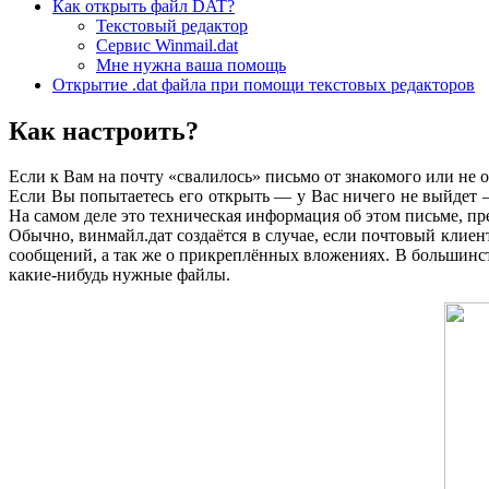
Как открыть файл DAT?
Текстовый редактор
Сервис Winmail.dat
Мне нужна ваша помощь
Открытие .dat файла при помощи текстовых редакторов
Как настроить?
Если к Вам на почту «свалилось» письмо от знакомого или не оч
Если Вы попытаетесь его открыть — у Вас ничего не выйдет —
На самом деле это техническая информация об этом письме, пре
Обычно, винмайл.дат создаётся в случае, если почтовый клиен
сообщений, а так же о прикреплённых вложениях. В большинств
какие-нибудь нужные файлы.