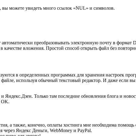
т, вы можете увидеть много ссылок «NUL» и символов.
ут автоматически преобразовывать электронную почту в формат D
at в качестве вложения. Простой способ открыть файл без повто
зуются в определенных программах для хранения настроек прог
в файле, используя обычный текстовый редактор. И даже если вы
am и Яндекс.Дзен. Только там последние обновления блога и но
, OK.
тия, а также, конечно, оплаты хостинга мне необходима помощь 
я через Яндекс Деньги, WebMoney и PayPal.
ое пиво для автора!