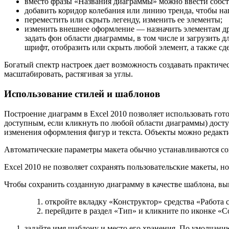
вместо фразы «Названия диаграммы» можно ввести собств
добавить коридор колебания или линию тренда, чтобы на
переместить или скрыть легенду, изменить ее элементы;
изменить внешнее оформление — назначить элементам дру
задать фон области диаграммы, в том числе и загрузить 
шрифт, отобразить или скрыть любой элемент, а также сде
Богатый спектр настроек дает возможность создавать практи
масштабировать, растягивая за углы.
Использование стилей и шаблонов
Построение диаграмм в Excel 2010 позволяет использовать гот
доступным, если кликнуть по любой области диаграммы) досту
изменения оформления фигур и текста. Объекты можно редакти
Автоматические параметры макета обычно устанавливаются согл
Excel 2010 не позволяет сохранять пользовательские макеты, н
Чтобы сохранить созданную диаграмму в качестве шаблона, в
откройте вкладку «Конструктор» средства «Работа 
перейдите в раздел «Тип» и кликните по иконке «С
задайте имя шаблону и место его хранения. По умолчани