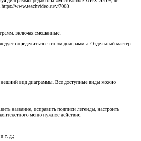
зуя диаграммы редактора «Microsoft® Excel® 2010», вы
tps://www.teachvideo.ru/v/7008
аграмм, включая смешанные.
 следует определиться с типом диаграммы. Отдельный мастер
 внешний вид диаграммы. Все доступные виды можно
вить название, исправить подписи легенды, настроить
 контекстного меню нужное действие.
 т. д.;