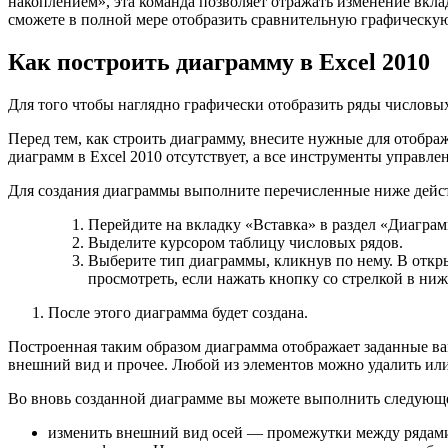
накоплением», эта команда позволяет отражать изменение вкла
сможете в полной мере отобразить сравнительную графическую
Как построить диаграмму в Excel 2010
Для того чтобы наглядно графически отобразить ряды числовых
Перед тем, как строить диаграмму, внесите нужные для отобра
диаграмм в Excel 2010 отсутствует, а все инструменты управле
Для создания диаграммы выполните перечисленные ниже дейс
Перейдите на вкладку «Вставка» в раздел «Диагра
Выделите курсором таблицу числовых рядов.
Выберите тип диаграммы, кликнув по нему. В отк
просмотреть, если нажать кнопку со стрелкой в ни
После этого диаграмма будет создана.
Построенная таким образом диаграмма отображает заданные вам
внешний вид и прочее. Любой из элементов можно удалить ил
Во вновь созданной диаграмме вы можете выполнить следующ
изменить внешний вид осей — промежутки между рядами зн