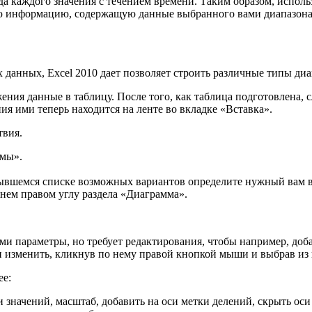
да каждого значения с течением времени. Таким образом, исполь
 информацию, содержащую данные выбранного вами диапазона.ht
 данных, Excel 2010 дает позволяет строить различные типы ди
жения данные в таблицу. После того, как таблица подготовлена,
ния ими теперь находится на ленте во вкладке «Вставка».
твия.
ммы».
рывшемся списке возможных вариантов определите нужный вам
жнем правом углу раздела «Диаграмма».
и параметры, но требует редактирования, чтобы например, доба
и изменить, кликнув по нему правой кнопкой мыши и выбрав из
ее:
ачений, масштаб, добавить на оси метки делений, скрыть оси и