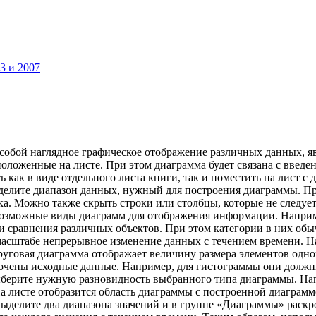
3 и 2007
т собой наглядное графическое отображение различных данных, 
оложенные на листе. При этом диаграмма будет связана с введе
как в виде отдельного листа книги, так и поместить на лист с
выделите диапазон данных, нужный для построения диаграммы. П
а. Можно также скрыть строки или столбцы, которые не следует
 возможные виды диаграмм для отображения информации. Напри
 сравнения различных объектов. При этом категории в них обыч
масштабе непрерывное изменение данных с течением времени. Н
Круговая диаграмма отображает величину размера элементов одн
ядочены исходные данные. Например, для гистограммы они должн
 выберите нужную разновидность выбранного типа диаграммы. Н
 листе отобразится область диаграммы с построенной диаграмм
делите два диапазона значений и в группе «Диаграммы» раскр