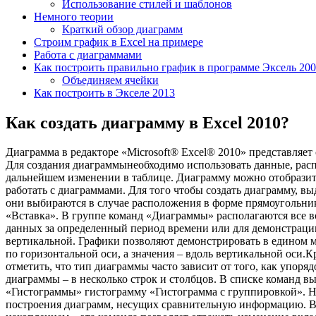
Использование стилей и шаблонов
Немного теории
Краткий обзор диаграмм
Строим график в Excel на примере
Работа с диаграммами
Как построить правильно график в программе Эксель 200
Объединяем ячейки
Как построить в Экселе 2013
Как создать диаграмму в Excel 2010?
Диаграмма в редакторе «Microsoft® Excel® 2010» представляе
Для создания диаграммынеобходимо использовать данные, расп
дальнейшем изменении в таблице. Диаграмму можно отобразить 
работать с диаграммами. Для того чтобы создать диаграмму, 
они выбираются в случае расположения в форме прямоугольник
«Вставка». В группе команд «Диаграммы» располагаются все
данных за определенный период времени или для демонстрации
вертикальной. Графики позволяют демонстрировать в едином 
по горизонтальной оси, а значения – вдоль вертикальной оси.
отметить, что тип диаграммы часто зависит от того, как упор
диаграммы – в несколько строк и столбцов. В списке команд
«Гистограммы» гистограмму «Гистограмма с группировкой». На
построения диаграмм, несущих сравнительную информацию. Вы