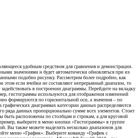
являющееся удобным средством для сравнения и демонстрации.
нными значениями и будет автоматически обновляться при их
 данными подобно рисунку. Рассмотрим более подробно, как
ри этом если ячейки не составляют непрерывный диапазон, то
 задействовать в построении диаграммы. Перейдите на вкладку
мер, гистограммы используются для отображения изменений
но формируются по горизонтальной оси, а значения – по
а графических диаграммах категории данных распределяются
ого ряда данных пропорционально сумме всех элементов. Стоит
ы быть расположены по столбцам и строкам, а для круговой
апример, выберите в меню кнопки «Гистограммы» в группе
ой. Вы также можете выделить несколько диапазонов для
ойте меню «График». Выберите команду «График с