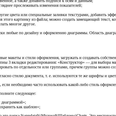
енное, а также добавить подписи к осям и данным;
гляднее прослеживать изменения показателей;
гие цвета или специальные заливки текстурами, добавить эффект
для этого картинку из файла; можно создать замещающий текст, к
лать многое другое.
чески любые по дизайну и оформлению диаграммы. Область диаг
овые макеты и стили оформления, загружать и создавать собстве
пны 3 вкладки редактирования: «Конструктор» — для выбора ма
ровать по отдельности или группами, причем группы можно соз
асно стилю документа, т. е. используются те же шрифты и цвет
о, если необходимо часто использовать какой-либо стиль оформл
ыполните следующее:
с диаграммой»;
охранить как шаблон»;
ю это папка %appdata%\Microsoft\Шаблоны\Charts. Это месторас