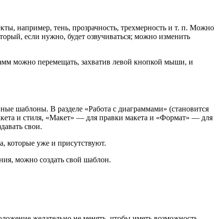
ы, например, тень, прозрачность, трехмерность и т. п. Можно
оторый, если нужно, будет озвучиваться; можно изменить
рамм можно перемещать, захватив левой кнопкой мыши, и
нные шаблоны. В разделе «Работа с диаграммами» (становится
кета и стиля, «Макет» — для правки макета и «Формат» — для
давать свои.
а, которые уже и присутствуют.
ения, можно создать свой шаблон.
положение желательно не менять, чтобы иметь возможность