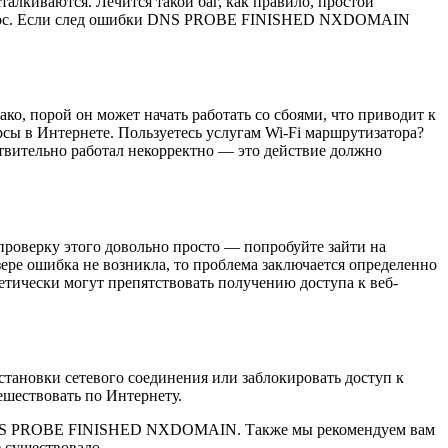
талкиваются. Лечится такой баг, как правило, простой
-ресурс. Если след ошибки DNS PROBE FINISHED NXDOMAIN
о, порой он может начать работать со сбоями, что приводит к
 в Интернете. Пользуетесь услугам Wi-Fi маршрутизатора?
ствительно работал некорректно — это действие должно
оверку этого довольно просто — попробуйте зайти на
зере ошибка не возникла, то проблема заключается определенно
ретически могут препятствовать получению доступа к веб-
становки сетевого соединения или заблокировать доступ к
ешествовать по Интернету.
ка DNS PROBE FINISHED NXDOMAIN. Также мы рекомендуем вам
 существовало.