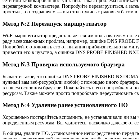
сети или заблокирован доступ к ней. Такая проблема возникает 
перезагрузкой компьютера. Попробуйте перезагрузиться, а 
простыл, то поздравляем — вы столкнулись с рядовым багом в W
Метод №2 Перезапуск маршрутизатор
Wi-Fi маршрутизатор предоставляет своим пользователям полез
ряду всевозможных проблем, например, ошибке DNS PROBE FI
Попробуйте отключить его от питания приблизительно на минут
привести его в чувство, а ошибка DNS PROBE FINISHED NXD
Метод №3 Проверка используемого браузера
Бывает и такое, что ошибка DNS PROBE FINISHED NXDOMAIN в
нужный вам веб-ресурс(или любой) с помощью иного браузера, 
в вашем основном браузере. Покопайтесь в его настройках и по
ресурсам. Также можете просто попробовать переустановить св
Метод №4 Удаление ранее установленного ПО
Хорошенько постарайтесь вспомнить, не устанавливали ли вы ч
определенным ресурсам. Вы удивитесь, насколько далекое от 
В общем, удалите ПО, установленное непосредственно перед
воспользоваться точкой восстановления, чтобы вернуть свою 