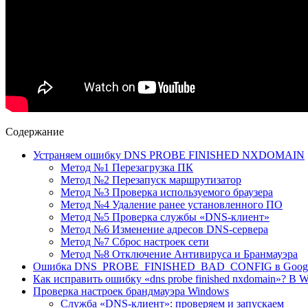
Содержание
Устраняем ошибку DNS PROBE FINISHED NXDOMAIN
Метод №1 Перезагрузка ПК
Метод №2 Перезапуск маршрутизатор
Метод №3 Проверка используемого браузера
Метод №4 Удаление ранее установленного ПО
Метод №5 Проверка службы «DNS-клиент»
Метод №6 Изменение адресов DNS-сервера
Метод №7 Сброс настроек сети
Метод №8 Отключение Антивируса и Бранмауэра
Ошибка DNS_PROBE_FINISHED_BAD_CONFIG в Google 
Как исправить ошибку «dns probe finished nxdomain»? В Wi
Проверка настроек брандмауэра Windows
Служба «DNS-клиент»: проверяем и запускаем