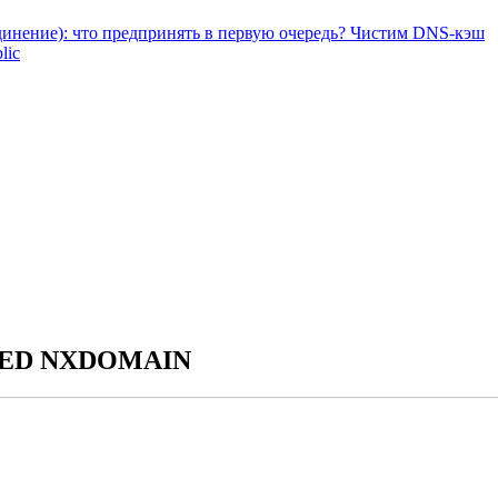
ние): что предпринять в первую очередь? Чистим DNS-кэш
lic
SHED NXDOMAIN