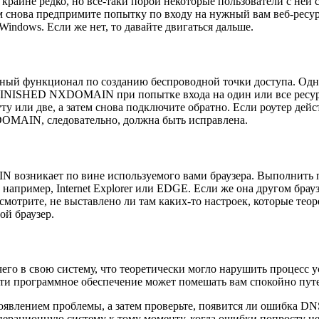
крайне редко, но все-таки порой некоторые пользователи с ней с
затем снова предпримите попытку по входу на нужный вам веб
indows. Если же нет, то давайте двигаться дальше.
ный функционал по созданию беспроводной точки доступа. Однак
NISHED NXDOMAIN при попытке входа на один или все ресурсы
у или две, а затем снова подключите обратно. Если роутер дей
OMAIN, следовательно, должна быть исправлена.
озникает по вине используемого вами браузера. Выполнить пр
например, Internet Explorer или EDGE. Если же она другом брау
смотрите, не выставлено ли там каких-то настроек, которые тео
ой браузер.
его в свою систему, что теоретически могло нарушить процесс у
сети программное обеспечение может помешать вам спокойно пут
 появлением проблемы, а затем проверьте, появится ли ошиб
операционную систему к тому моменту, когда ошибки попросту не