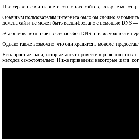
При серфинге в интернете есть много сайтов, которые мы отк
Обычным пользователям интернета было бы сложно запомнить 
домена сайта не может быть расшифровано с помощью DNS — сер
Эта ошибка возникает в случае сбоя DNS и невозможности пе
Однако также возможно, что они хранятся в модеме, предоста
Есть простые шаги, которые могут привести к решению этих пр
методов самостоятельно. Ниже приведены некоторые шаги,