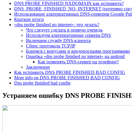
DNS PROBE FINISHED NXDOMAIN как исправить?
DNS_PROBE_FINISHED_NO_INTERNET (потеряно соедине
Использование альтернативных DNS-серверов Google Pub
Краткие итоги
«dns probe finished no internet»: что делать?
Что следует сделать в первую очередь
Используем альтернативные сервера DNS
Включаем службу DNS-клиента
Сброс протокола TCP/IP
Боремся с вирусами и вредоносными программами
Ошибка «dns probe finished no internet» на android
Как поменять DNS-сервер на телефоне?
Заключение
Как исправить DNS PROBE FINISHED BAD CONFIG
More info on DNS PROBE FINISHED BAD CONFIG
Dns probe finished bad config
Устраняем ошибку DNS PROBE FINI