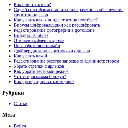
Как очистить кэш?
Служба платформы защиты программного обеспечения
грузит процессор
Как узнать какая винда стоит на ноутбуке?
Вирусы шифровальщики как расшифровать
Редактирование фотографии в фотошопе
Виндовс 10 образ
Отключить флеш в хроме
Пизап фотошоп онлайн
Драйвер дисковода оптических дисков
Как узнать какой
Редактирование реестра запрещено администратором
Убрать стрелки с ярлыков
Как убрать тестовый режим
Что за программа бонжур?
Как русифицировать виндовс?
Рубрики
Статьи
Мета
Войти