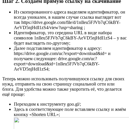
Шаг 2. Создаём прямую ссылку на скачивание
Из скопированного адреса выделяем идентификатор, он
всегда уникален, в нашем случае ссылка выглядит вот
так https://drive.google.com/file/d/1nIleu5FJVb7qC6kBY-
AeVD5njHdI1zS4/view?usp=sharing ;
Идентификатор, это середина URL в виде набора
символов 1nIleu5FJVb7qC6kBY-AeVD5njHdI1zS4 – у вас
будет выглядеть по-другому;
Далее подставляем идентификатор к адресу:
https://drive.google.com/uc?export=download&id= и
получаем следующее: drive.google.com/uc?
export=download&id=1nIleu5FJVb7qC6kBY-
AeVD5njHdI1zS4;
Теперь можно использовать получившуюся ссылку для своих
нужд, отправить на свою страницу социальной сети или
блога. Для удобства можно также укоротить её, что делается
ещё проще:
Переходим к инструменту goo.gl/;
Здесь в соответствующее поле вставляем ссылку и жмём
кнопку «Shorten URL»;