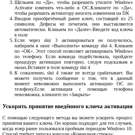
Щёлкаем по «Да», чтобы разрешить утилите Windows
Activator изменять что-либо в ОС.Кликните по «Да»,
чтобы разрешить активатору вносить изменения на ПК
Вводим приобретённый ранее ключ, состоящий из 25
символов. Дефисы не печатаем, они выставляются
автоматически. Кликаем по «Далее».Введите код ключа
в поле
Если через slui 3 активироваться не получилось,
набираем в окне «Выполнить» команду slui 4. Кликаем
по «ОК». Этот способ позволяет активировать Windows
по телефону. Если команда подействовала, пройдите
процедуру активации повторно, следуя подсказкам в
окнах.Вставьте в поле команду slui 4
К сожалению, slui 4 также не всегда срабатывает. Вы
можете получить сообщение о том, что в данный
момент невозможно выполнить активацию ОС по
телефону.Если активация с помощью телефона
невозможна, кликните по «Закрыть»
Ускорить принятие введённого ключа активации
С помощью следующего метода вы можете ускорить процесс
принятия вашего ключа. Он хорошо подходит для тех случаев,
когда юзер ранее пользовался пробным периодом Windows 10.
Способ требует запуска консоли «Командная строка»: