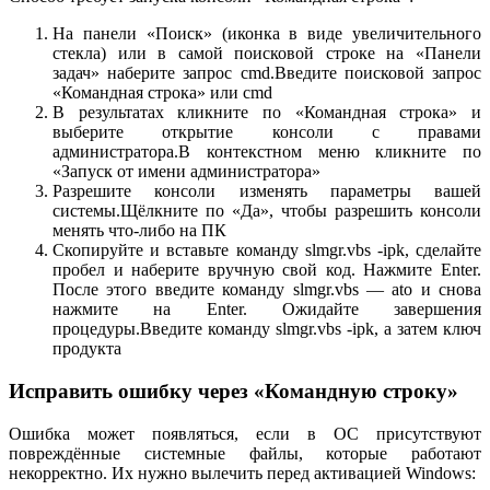
На панели «Поиск» (иконка в виде увеличительного
стекла) или в самой поисковой строке на «Панели
задач» наберите запрос cmd.Введите поисковой запрос
«Командная строка» или cmd
В результатах кликните по «Командная строка» и
выберите открытие консоли с правами
администратора.В контекстном меню кликните по
«Запуск от имени администратора»
Разрешите консоли изменять параметры вашей
системы.Щёлкните по «Да», чтобы разрешить консоли
менять что-либо на ПК
Скопируйте и вставьте команду slmgr.vbs -ipk, сделайте
пробел и наберите вручную свой код. Нажмите Enter.
После этого введите команду slmgr.vbs — ato и снова
нажмите на Enter. Ожидайте завершения
процедуры.Введите команду slmgr.vbs -ipk, а затем ключ
продукта
Исправить ошибку через «Командную строку»
Ошибка может появляться, если в ОС присутствуют
повреждённые системные файлы, которые работают
некорректно. Их нужно вылечить перед активацией Windows: