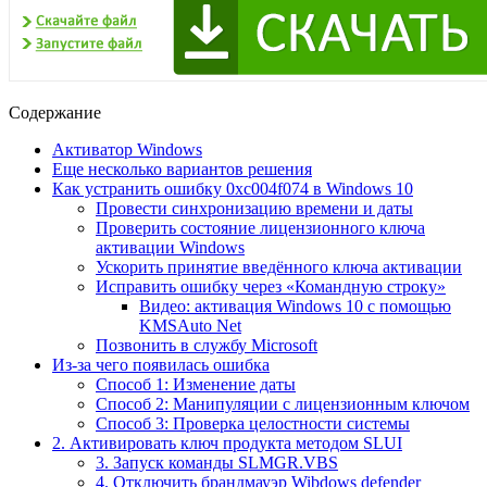
Содержание
Активатор Windows
Еще несколько вариантов решения
Как устранить ошибку 0xc004f074 в Windows 10
Провести синхронизацию времени и даты
Проверить состояние лицензионного ключа
активации Windows
Ускорить принятие введённого ключа активации
Исправить ошибку через «Командную строку»
Видео: активация Windows 10 с помощью
KMSAuto Net
Позвонить в службу Microsoft
Из-за чего появилась ошибка
Способ 1: Изменение даты
Способ 2: Манипуляции с лицензионным ключом
Способ 3: Проверка целостности системы
2. Активировать ключ продукта методом SLUI
3. Запуск команды SLMGR.VBS
4. Отключить брандмауэр Wibdows defender