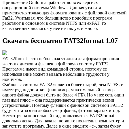
Приложение‭ ‬Guiformat работает во всех версиях
операционной системы‭ ‬Windows.‭ ‬Данная утилита
применяется только для форматирования с файловой системой‭
‬Fat32.‭ ‬Учитывая,‭ ‬что большинство подобных программ
работают в основном в системе‭ ‬NTFS или exFAT,‭ ‬то
качественных аналогов у нее не так уж и много.
Скачать бесплатно FAT32format 1.07
FAT32format – это небольшая утилита для форматирования
жестких дисков и флешек в файловую систему FAT32.
Программа имеет вид командной строки, поэтому ее
использование может вызвать небольшие трудности у
новичков.
Файловая система FAT32 является более старой, чем NTFS, и
имеет ряд недостатков (например, максимальный размер
одного файла должен быть не более 4 ГБ). Но у нее есть один
главный плюс – она поддерживается практически всеми
устройствами. Поэтому флешки с файловой системой FAT32
будут читаться на любых смартфонах, фотоаппаратах и т. д.
Несмотря на консольный вид, пользоваться FAT32format
довольно легко. Для начала, вставьте носитель в компьютер и
запустите программу. Далее в окне введите «с», затем букву