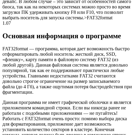
девайс. В любом случае – это зависит от особенностей самого
биоса, так как на некоторых системах можно просто во время
загрузки ПК удерживать кнопку F8 или F10, что позволит
выбрать носитель для запуска системы.>FAT32format
1.07
Основная информация о программе
FAT32format — программа, которая дает возможность быстро
отформатировать любой носитель: жесткий диск, SSD,
«флешку», карту памяти в файловую систему FAT32 (из
любой другой). Данная файловая система является довольно
популярной, так как ее поддерживают практически любые
устройства. Главными недостатками FAT32 считаются
довольно строгое ограничение на размер записываемого
файла (до 4 Гб), а также ощутимая потеря быстродействия при
фрагментации.
Данная программа не имеет графической оболочки и является
приложением командной строки. Если вы никогда ранее не
работали с подобными приложениями — не пугайтесь!
Работать с FAT32format очень просто: помимо выбора диска
для форматирования, приложение дает возможность
установить количество секторов в кластере. Конечная
команда, которая должна быть введена в командную строку