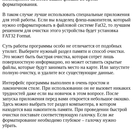
форматирования.
В таком случае лучше использовать специальные приложения
для этой работы.‭ ‬Если вы владелец флеш-накопителя,‭ ‬который
нужно отфарматировать в файловой системе ‬Fat32,‭ ‬то‭ ‬лучшим
решением для очистки этого устройства будет установка‭
‬FAT32 Format.
Суть работы программы особо не отличается от подобных
утилит.‭ ‬Выберите нужный раздел памяти и способ очистки.‭
‬Это может быть быстрая очистка,‭ ‬которая сотрет лишь
поверхностную информацию,‭ ‬но может оставить скрытые
файлы,‭ ‬которые будут занимать место на карте.‭ ‬Или запустите
полную очистку,‭ ‬и удалите все существующие данные.‭
Интерфейс программы выполнен в очень простом и
лаконичном стиле.‭ ‬При использовании он не вызовет никаких
трудностей даже если вы новичок в этом вопросе.‭ ‬После
запуска приложения перед вами откроется небольшое окошко.‭
‬Здесь можно выбрать тот раздел компьютера,‭ ‬в котором
находится ваш накопитель памяти.‭ ‬При проведении быстрой
очистки поставьте соответствующую галочку.‭ ‬Если же
форматирование необходимо глубокое‭ – ‬галочку нужно
убрать.