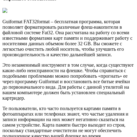
Guiformat FAT32format‭ – бесплатная ‬программа,‭ ‬которая
позволяет форматировать различные флеш-накопители в
файловой системе‭ ‬Fat32.‭ ‬Она рассчитана на работу со всеми
известными форматами карт памяти и поддерживает работу с
носителями данных объемом более 32 GB.‭ ‬Вы сможете‭ ‬с‭
‬легкостью очистить любой носитель,‭ ‬чтобы улучшить его
производительность и качество дальнейшей записи.
Это незаменимый инструмент в том случае,‭ ‬когда существуют
какие-либо неисправности на флешке.‭ ‬Чтобы справиться с
подобными проблемами можно попробовать‭ «‬прогнать‭» ‬ее
через программу‭ ‬Guiformat и восстановить все битые ячейки
до первоначального вида.‭ ‬Для работы с данной утилитой на
вашем компьютере должен быть установлен специальный
картридер.
Те пользователи,‭ ‬кто часто пользуется картами памяти в
фотоаппаратах или телефонах знают,‭ ‬что частые удаления и
записи информации на них может негативно сказаться на
самом устройстве.‭ ‬Карта памяти быстро выходит из строя,‭
‬поскольку стандартные очистители не могут обеспечить
полноценное качество вашей флешке во время