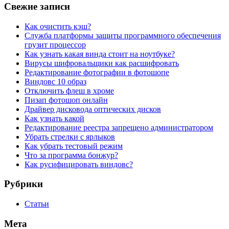
Свежие записи
Как очистить кэш?
Служба платформы защиты программного обеспечения
грузит процессор
Как узнать какая винда стоит на ноутбуке?
Вирусы шифровальщики как расшифровать
Редактирование фотографии в фотошопе
Виндовс 10 образ
Отключить флеш в хроме
Пизап фотошоп онлайн
Драйвер дисковода оптических дисков
Как узнать какой
Редактирование реестра запрещено администратором
Убрать стрелки с ярлыков
Как убрать тестовый режим
Что за программа бонжур?
Как русифицировать виндовс?
Рубрики
Статьи
Мета