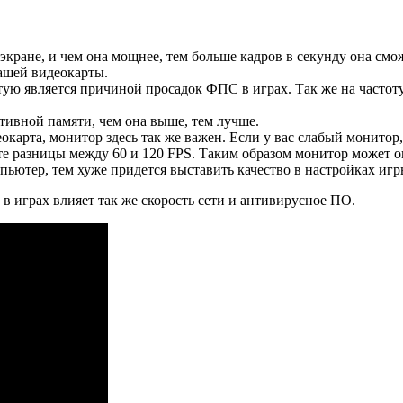
экране, и чем она мощнее, тем больше кадров в секунду она смож
ашей видеокарты.
ю является причиной просадок ФПС в играх. Так же на частоту
тивной памяти, чем она выше, тем лучше.
окарта, монитор здесь так же важен. Если у вас слабый монитор
те разницы между 60 и 120 FPS. Таким образом монитор может о
пьютер, тем хуже придется выставить качество в настройках иг
 играх влияет так же скорость сети и антивирусное ПО.