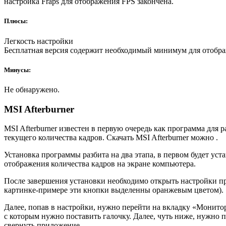
настройка Fraps для отображения FPS закончена.
Плюсы:
Легкость настройки
Бесплатная версия содержит необходимый минимум для отображ
Минусы:
Не обнаружено.
MSI Afterburner
MSI Afterburner известен в первую очередь как программа для 
текущего количества кадров. Скачать MSI Afterburner можно .
Установка программы разбита на два этапа, в первом будет устан
отображения количества кадров на экране компьютера.
После завершения установки необходимо открыть настройки пр
картинке-примере эти кнопки выделенны оранжевым цветом).
Далее, попав в настройки, нужно перейти на вкладку «Монитор
с которым нужно поставить галочку. Далее, чуть ниже, нужно 
свернуть приложение.