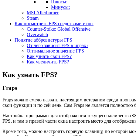
Плюсы:
Минусы:
MSI Afterburner
Steam
Как посмотреть FPS средствами игры
Counter-Strike: Global Offensive
Overwatch
Понятие аббревиатуры FPS
От чего зависит FPS в играх?
Оптимальное значение FPS
Как узнать свой FPS?
Как увеличить FPS?
Как узнать FPS?
Fraps
Fraps можно смело назвать настоящим ветераном среди програ
свои функции и по сей день. Сам Fraps не является полностью
Настройка программы для отображения текущего количества ФП
FPS, и там в правой части окна настроить место для отображен
Кроме того, можно настроить горячую клавишу, по которой мож