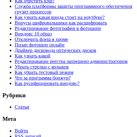
Как очистить кэш?
Служба платформы защиты программного обеспечения
грузит процессор
Как узнать какая винда стоит на ноутбуке?
Вирусы шифровальщики как расшифровать
Редактирование фотографии в фотошопе
Виндовс 10 образ
Отключить флеш в хроме
Пизап фотошоп онлайн
Драйвер дисковода оптических дисков
Как узнать какой
Редактирование реестра запрещено администратором
Убрать стрелки с ярлыков
Как убрать тестовый режим
Что за программа бонжур?
Как русифицировать виндовс?
Рубрики
Статьи
Мета
Войти
RSS
записей