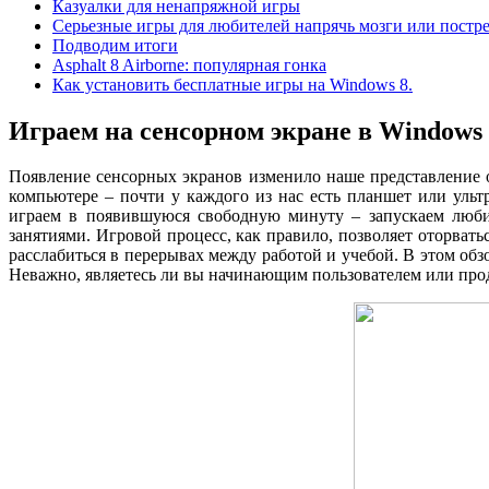
Казуалки для ненапряжной игры
Серьезные игры для любителей напрячь мозги или постре
Подводим итоги
Asphalt 8 Airborne: популярная гонка
Как установить бесплатные игры на Windows 8.
Играем на сенсорном экране в Windows 
Появление сенсорных экранов изменило наше представление о
компьютере – почти у каждого из нас есть планшет или ульт
играем в появившуюся свободную минуту – запускаем люби
занятиями. Игровой процесс, как правило, позволяет оторват
расслабиться в перерывах между работой и учебой. В этом обз
Неважно, являетесь ли вы начинающим пользователем или про