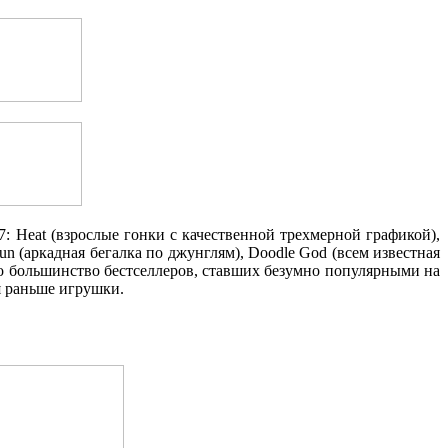
 7: Heat (взрослые гонки с качественной трехмерной графикой),
Run (аркадная бегалка по джунглям), Doodle God (всем известная
но большинство бестселлеров, ставших безумно популярными на
я раньше игрушки.