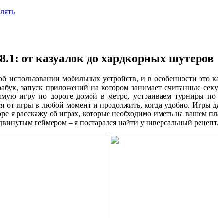
лять
8.1: от казуалок до хардкорных шутеров
б использовании мобильных устройств, и в особенности это кас
рабук, запуск приложений на котором занимает считанные сек
мую игру по дороге домой в метро, устраиваем турниры по 
ься от игры в любой момент и продолжить, когда удобно. Игры д
оре я расскажу об играх, которые необходимо иметь на вашем пла
двинутым геймером – я постарался найти универсальный рецепт