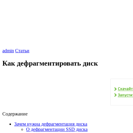
admin
Статьи
Как дефрагментировать диск
Содержание
Зачем нужна дефрагментация диска
О дефрагментации SSD диска