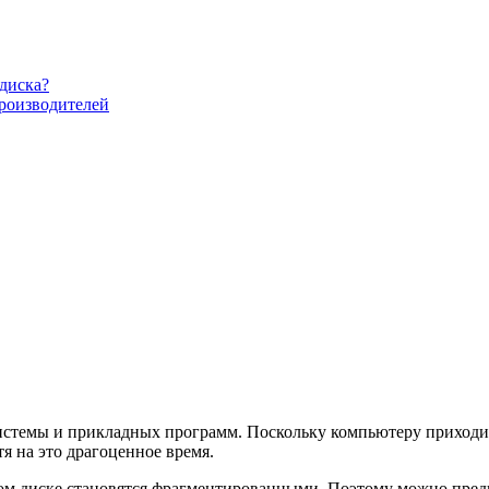
диска?
роизводителей
темы и прикладных программ. Поскольку компьютеру приходитс
тя на это драгоценное время.
ком диске становятся фрагментированными. Поэтому можно пред