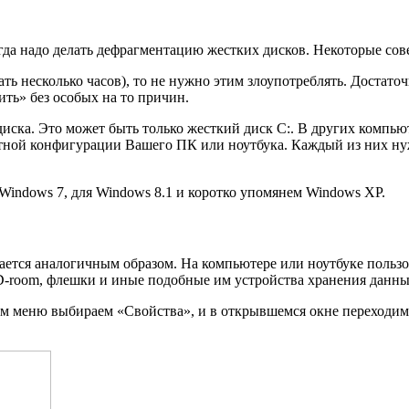
гда надо делать дефрагментацию жестких дисков. Некоторые сове
ь несколько часов), то не нужно этим злоупотреблять. Достаточн
ить» без особых на то причин.
ска. Это может быть только жесткий диск C:. В других компьюте
етной конфигурации Вашего ПК или ноутбука. Каждый из них ну
Windows 7, для Windows 8.1 и коротко упомянем Windows XP.
ается аналогичным образом. На компьютере или ноутбуке пользов
-room, флешки и иные подобные им устройства хранения данных
 меню выбираем «Свойства», и в открывшемся окне переходим 