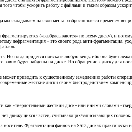
 того чтобы ускорить работу с файлами и таким образом ускори
гда мы складываем на свои места разбросанные со временем вещ
 фрагментируются («разбрасываются» по всему диску), и потому 
этому дефрагментация – это своего рода анти-фрагментация, ухо
файлов.
. Но тогда придется поискать любую вещь, ибо она будет лежать
 равно будут найдены на диске. Но обращение к диску для поиск
же может приводить к существенному замедлению работы операц
аки современные жесткие диски своим быстродействием компен
ести как «твердотельный жесткий диск» или иными словами «тве
х нет движущихся частей, считывающих/записывающих головок. 
а носителе. Фрагментация файлов на SSD-дисках практически не