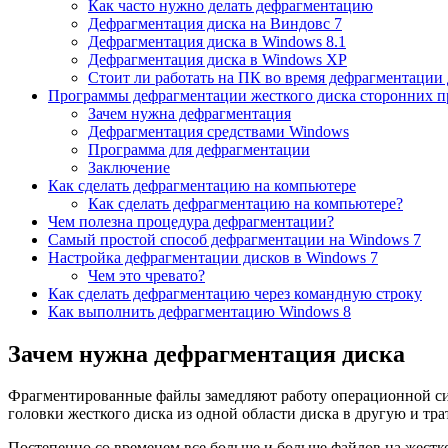
Как часто нужно делать дефрагментацию
Дефрагментация диска на Виндовс 7
Дефрагментация диска в Windows 8.1
Дефрагментация диска в Windows XP
Стоит ли работать на ПК во время дефрагментации 
Программы дефрагментации жесткого диска сторонних п
Зачем нужна дефрагментация
Дефрагментация средствами Windows
Программа для дефрагментации
Заключение
Как сделать дефрагментацию на компьютере
Как сделать дефрагментацию на компьютере?
Чем полезна процедура дефрагментации?
Самый простой способ дефрагментации на Windows 7
Настройка дефрагментации дисков в Windows 7
Чем это чревато?
Как сделать дефрагментацию через командную строку
Как выполнить дефрагментацию Windows 8
Зачем нужна дефрагментация диска
Фрагментированные файлы замедляют работу операционной сис
головки жесткого диска из одной области диска в другую и тра
Постепенно со временем все больше и больше файлов на жест