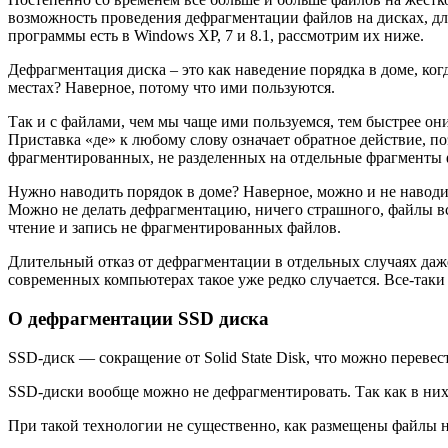
возможность проведения дефрагментации файлов на дисках, для
программы есть в Windows XP, 7 и 8.1, рассмотрим их ниже.
Дефрагментация диска – это как наведение порядка в доме, ко
местах? Наверное, потому что ими пользуются.
Так и с файлами, чем мы чаще ими пользуемся, тем быстрее они
Приставка «де» к любому слову означает обратное действие, по
фрагментированных, не разделенных на отдельные фрагменты 
Нужно наводить порядок в доме? Наверное, можно и не наводить
Можно не делать дефрагментацию, ничего страшного, файлы все
чтение и запись не фрагментированных файлов.
Длительный отказ от дефрагментации в отдельных случаях да
современных компьютерах такое уже редко случается. Все-т
О дефрагментации SSD диска
SSD-диск — сокращение от Solid State Disk, что можно перев
SSD-диски вообще можно не дефрагментировать. Так как в ни
При такой технологии не существенно, как размещены файлы н