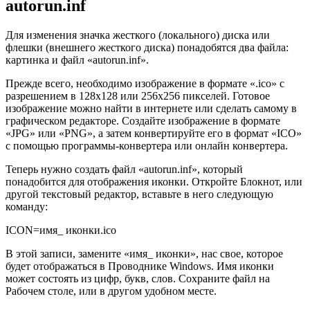
autorun.inf
Для изменения значка жесткого (локального) диска или
флешки (внешнего жесткого диска) понадобятся два файла:
картинка и файл «autorun.inf».
Прежде всего, необходимо изображение в формате «.ico» с
разрешением в 128х128 или 256х256 пикселей. Готовое
изображение можно найти в интернете или сделать самому в
графическом редакторе. Создайте изображение в формате
«JPG» или «PNG», а затем конвертируйте его в формат «ICO»
с помощью программы-конвертера или онлайн конвертера.
Теперь нужно создать файл «autorun.inf», который
понадобится для отображения иконки. Откройте Блокнот, или
другой текстовый редактор, вставьте в него следующую
команду:
ICON=имя_ иконки.ico
В этой записи, замените «имя_ иконки», нас свое, которое
будет отображаться в Проводнике Windows. Имя иконки
может состоять из цифр, букв, слов. Сохраните файл на
Рабочем столе, или в другом удобном месте.