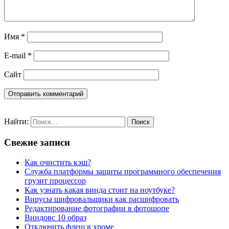
Имя
*
E-mail
*
Сайт
Найти:
Свежие записи
Как очистить кэш?
Служба платформы защиты программного обеспечения
грузит процессор
Как узнать какая винда стоит на ноутбуке?
Вирусы шифровальщики как расшифровать
Редактирование фотографии в фотошопе
Виндовс 10 образ
Отключить флеш в хроме