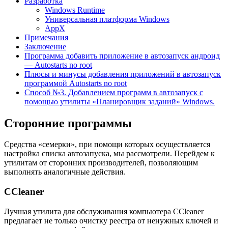
Разработка
Windows Runtime
Универсальная платформа Windows
AppX
Примечания
Заключение
Программа добавить приложение в автозапуск андроид
— Autostarts no root
Плюсы и минусы добавления приложений в автозапуск
программой Autostarts no root
Способ №3. Добавлением программ в автозапуск с
помощью утилиты «Планировщик заданий» Windows.
Сторонние программы
Средства «семерки», при помощи которых осуществляется
настройка списка автозапуска, мы рассмотрели. Перейдем к
утилитам от сторонних производителей, позволяющим
выполнять аналогичные действия.
CCleaner
Лучшая утилита для обслуживания компьютера CCleaner
предлагает не только очистку реестра от ненужных ключей и