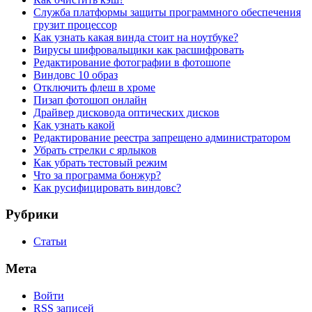
Служба платформы защиты программного обеспечения
грузит процессор
Как узнать какая винда стоит на ноутбуке?
Вирусы шифровальщики как расшифровать
Редактирование фотографии в фотошопе
Виндовс 10 образ
Отключить флеш в хроме
Пизап фотошоп онлайн
Драйвер дисковода оптических дисков
Как узнать какой
Редактирование реестра запрещено администратором
Убрать стрелки с ярлыков
Как убрать тестовый режим
Что за программа бонжур?
Как русифицировать виндовс?
Рубрики
Статьи
Мета
Войти
RSS
записей