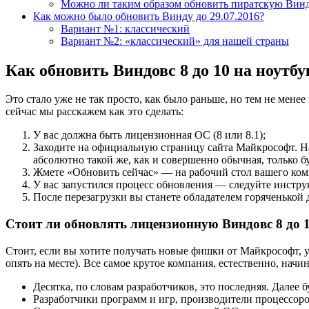
Можно ли таким образом обновить пиратскую Винд
Как можно было обновить Винду до 29.07.2016?
Вариант №1: классический
Вариант №2: «классический» для нашей страны
Как обновить Виндовс 8 до 10 на ноутбу
Это стало уже не так просто, как было раньше, но тем не мене
сейчас мы расскажем как это сделать:
У вас должна быть лицензионная ОС (8 или 8.1);
Заходите на официальную страницу сайта Майкрософт. На
абсолютно такой же, как и совершенно обычная, только б
Жмете «Обновить сейчас» — на рабочий стол вашего ком
У вас запустился процесс обновления — следуйте инстру
После перезагрузки вы станете обладателем горяченькой 
Стоит ли обновлять лицензионную Виндовс 8 до 
Стоит, если вы хотите получать новые фишки от Майкрософт, 
опять на месте). Все самое крутое компания, естественно, начин
Десятка, по словам разработчиков, это последняя. Далее б
Разработчики программ и игр, производители процессоро