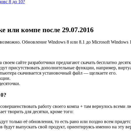
овс 8 до 10?
ке или компе после 29.07.2016
е возможно. Обновление Windows 8 или 8.1 до Microsoft Windows 
 своем сайте разработчики предлагают скачать бесплатно деся
удут присутствовать дополнительные функции, например, виртуа
пьютера скачивается установочный файл — щелкаете его.
кции.
десяточки.
10?
усовершенствовать работу своего компа + там вернулось всеми 
ает творить для десятки, кроме того:
удут только её обновления, то есть рано или поздно всем придетс
в будут выпускать свой продукт, ориентируясь именно на эту ве