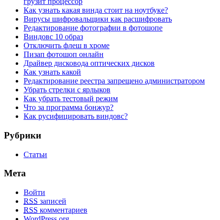
грузит процессор
Как узнать какая винда стоит на ноутбуке?
Вирусы шифровальщики как расшифровать
Редактирование фотографии в фотошопе
Виндовс 10 образ
Отключить флеш в хроме
Пизап фотошоп онлайн
Драйвер дисковода оптических дисков
Как узнать какой
Редактирование реестра запрещено администратором
Убрать стрелки с ярлыков
Как убрать тестовый режим
Что за программа бонжур?
Как русифицировать виндовс?
Рубрики
Статьи
Мета
Войти
RSS
записей
RSS
комментариев
WordPress.org