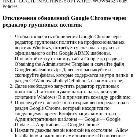
HKEY_LOCAL_MACHINE\ SOFTWARE\ WOW6432Node\
Policies.
Отключения обновлений Google Chrome через
редактор групповых политик
Чтобы отключить обновления Google Chrome через
редактор групповых политик на профессиональных
версиях Windows, потребуется сначала загрузить с
официального сайта Google ADMX шаблоны.
Пролистайте эту страницу сайта Google до раздела
Obtaining the Administrative Template и скачайте файл
Googleupdateadmx.zip. Далее его распакуйте и
скопируйте файлы, которые содержатся внутри папки, в
раздел C:\Windows\PolicyDefinitions\ на компьютере;
Далее необходимо запустить редактор групповых
политик. Для этого нужно нажать на клавиатуре
сочетание Windows+R и применить команду gpedit.msc;
Проследуйте в левой части открывшегося редактора в
раздел Google Chrome, который находится по
следующему адресу: Конфигурация компьютера —
Административные шаблоны — Google — Google
Update — Applications — Google Chrome
Нажмите дважды левой кнопкой на состояние «Allow
Installation» и выставите ему значение «Отключено»;