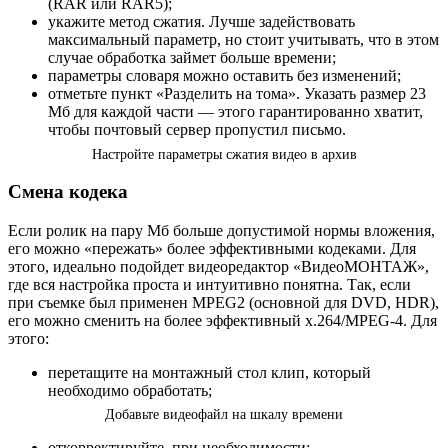
(RAR или RAR5);
укажите метод сжатия. Лучше задействовать
максимальный параметр, но стоит учитывать, что в этом
случае обработка займет больше времени;
параметры словаря можно оставить без изменений;
отметьте пункт «Разделить на тома». Указать размер 23
Мб для каждой части — этого гарантированно хватит,
чтобы почтовый сервер пропустил письмо.
Настройте параметры сжатия видео в архив
Смена кодека
Если ролик на пару Мб больше допустимой нормы вложения,
его можно «пережать» более эффективными кодеками. Для
этого, идеально подойдет видеоредактор «ВидеоМОНТАЖ»,
где вся настройка проста и интуитивно понятна. Так, если
при съемке был применен MPEG2 (основной для DVD, HDR),
его можно сменить на более эффективный x.264/MPEG-4. Для
этого:
перетащите на монтажный стол клип, который
необходимо обработать;
Добавьте видеофайл на шкалу времени
откорректируйте, при необходимости;