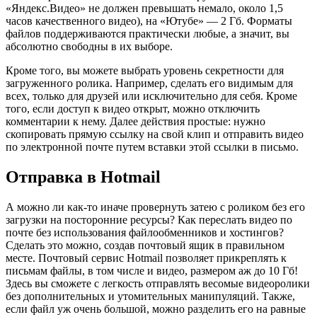
«Яндекс.Видео» не должен превышать немало, около 1,5
часов качественного видео), на «Ютубе» — 2 Гб. Форматы
файлов поддерживаются практически любые, а значит, вы
абсолютно свободны в их выборе.
Кроме того, вы можете выбрать уровень секретности для
загруженного ролика. Например, сделать его видимым для
всех, только для друзей или исключительно для себя. Кроме
того, если доступ к видео открыт, можно отключить
комментарии к нему. Далее действия простые: нужно
скопировать прямую ссылку на свой клип и отправить видео
по электронной почте путем вставки этой ссылки в письмо.
Отправка в Hotmail
А можно ли как-то иначе провернуть затею с роликом без его
загрузки на посторонние ресурсы? Как переслать видео по
почте без использования файлообменников и хостингов?
Сделать это можно, создав почтовый ящик в правильном
месте. Почтовый сервис Hotmail позволяет прикреплять к
письмам файлы, в том числе и видео, размером аж до 10 Гб!
Здесь вы сможете с легкость отправлять весомые видеоролики
без дополнительных и утомительных манипуляций. Также,
если файл уж очень большой, можно разделить его на равные