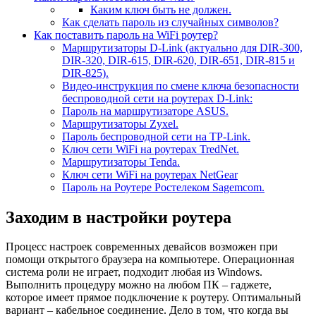
Каким ключ быть не должен.
Как сделать пароль из случайных символов?
Как поставить пароль на WiFi роутер?
Маршрутизаторы D-Link (актуально для DIR-300,
DIR-320, DIR-615, DIR-620, DIR-651, DIR-815 и
DIR-825).
Видео-инструкция по смене ключа безопасности
беспроводной сети на роутерах D-Link:
Пароль на маршрутизаторе ASUS.
Маршрутизаторы Zyxel.
Пароль беспроводной сети на TP-Link.
Ключ сети WiFi на роутерах TredNet.
Маршрутизаторы Tenda.
Ключ сети WiFi на роутерах NetGear
Пароль на Роутере Ростелеком Sagemcom.
Заходим в настройки роутера
Процесс настроек современных девайсов возможен при
помощи открытого браузера на компьютере. Операционная
система роли не играет, подходит любая из Windows.
Выполнить процедуру можно на любом ПК – гаджете,
которое имеет прямое подключение к роутеру. Оптимальный
вариант – кабельное соединение. Дело в том, что когда вы