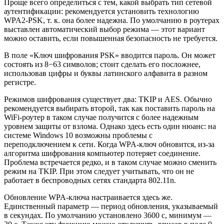
Проще всего определиться с тем, какой выбрать тип сетевой
аутентификации: рекомендуется установить технологию
WPA2-PSK, т. к. она более надежна. По умолчанию в роутерах
выставлен автоматический выбор режима — этот вариант
можно оставить, если повышенная безопасность не требуется.
В поле «Ключ шифрования PSK» вводится пароль. Он может
состоять из 8−63 символов; стоит сделать его посложнее,
использовав цифры и буквы латинского алфавита в разном
регистре.
Режимов шифрования существует два: TKIP и AES. Обычно
рекомендуется выбирать второй, так как поставить пароль на
WiFi-роутер в таком случае получится с более надежным
уровнем защиты от взлома. Однако здесь есть один нюанс: на
системе Windows 10 возможны проблемы с
переподключением к сети. Когда WPA-ключ обновится, из-за
алгоритма шифрования компьютер потеряет соединение.
Проблема встречается редко, и в таком случае можно сменить
режим на TKIP. При этом следует учитывать, что он не
работает в беспроводных сетях стандарта 802.11n.
Обновление WPA-ключа настраивается здесь же.
Единственный параметр — период обновления, указываемый
в секундах. По умолчанию установлено 3600 с, минимум —