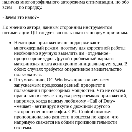
наличия многопрофильного авторежима оптимизации, но обо
всем — по порядку.
«Зачем это надо?»
По мнению автора, данным сторонним инструментом
оптимизации ЦП следует воспользоваться по двум причинам.
Некоторые приложения не поддерживают
многоядерный режим, поэтому для корректной работы
необходимо вручную выделить им «отдельное»
процессорное ядро. Другой проблемный вариант —
материнская плата асинхронно инициализирует ядра. В
обоих случаях требуется оперативное вмешательство
пользователя.
По умолчанию, ОС Windows присваивает всем
запускаемым процессам равный приоритет в
пользовании процессорных мощностей. Что не совсем
правильно в случае запуска ресурсоемких приложений,
например, когда вашему любимому «Call of Duty»
«мешает» антивирус вкупе с дюжиной другого
«второстепенного» софта. CPU Control поможет
пропорционально разнести процессы по ядрам, что
напрямую скажется на общей производительности
системы.