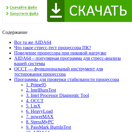
Содержание
Все та же AIDA64
Что такое стресс-тест процессора ПК?
Поведение процессора при пиковой нагрузке
AIDA64 – популярная программа для стресс-анализа
вашей системы
OCCT — функциональный инструмент для
тестирования процессора
Программы для проверки стабильности процессора
1. Prime95
2. IntelBurnTest
3. Intel Processor Diagnostic Tool
4. OCCT
5. LinX
6. HeavyLoad
7. powerMAX
8. StressMyPC
9. PassMark BurnInTest