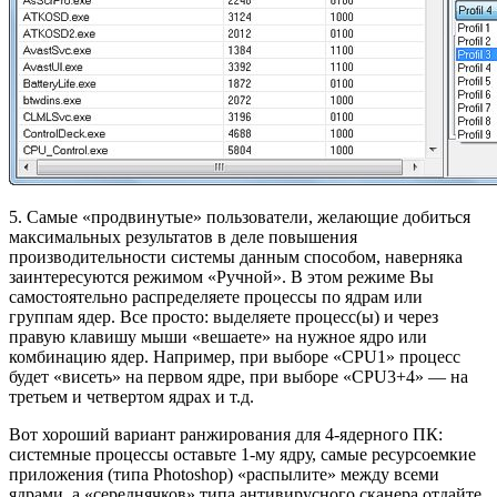
5. Самые «продвинутые» пользователи, желающие добиться
максимальных результатов в деле повышения
производительности системы данным способом, наверняка
заинтересуются режимом «Ручной». В этом режиме Вы
самостоятельно распределяете процессы по ядрам или
группам ядер. Все просто: выделяете процесс(ы) и через
правую клавишу мыши «вешаете» на нужное ядро или
комбинацию ядер. Например, при выборе «CPU1» процесс
будет «висеть» на первом ядре, при выборе «CPU3+4» — на
третьем и четвертом ядрах и т.д.
Вот хороший вариант ранжирования для 4-ядерного ПК:
системные процессы оставьте 1-му ядру, самые ресурсоемкие
приложения (типа Photoshop) «распылите» между всеми
ядрами, а «середнячков» типа антивирусного сканера отдайте