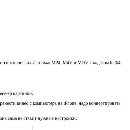
 Оно воспроизводит только MP4, M4V и MOV с кодеком h.264.
размер картинки.
енести видео с компьютера на iPhone, надо конвертировать
и она сама выставит нужные настройки.