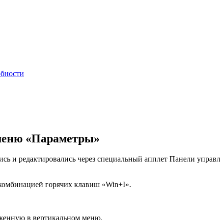
обности
 меню «Параметры»
сь и редактировались через специальный апплет Панели управле
 комбинацией горячих клавиш «Win+I».
оженную в вертикальном меню.