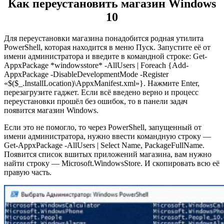
Как переустановить магазин Windows
10
Для переустановки магазина понадобится родная утилита
PowerShell, которая находится в меню Пуск. Запустите её от
имени администратора и введите в командной строке: Get-
AppxPackage *windowsstore* -AllUsers | Foreach {Add-
AppxPackage -DisableDevelopmentMode -Register
«$($_.InstallLocation)\AppxManifest.xml»}. Нажмите Enter,
перезагрузите гаджет. Если всё введено верно и процесс
переустановки прошёл без ошибок, то в панели задач
появится магазин Windows.
Если это не помогло, то через PowerShell, запущенный от
имени администратора, нужно ввести командную строку —
Get-AppxPackage -AllUsers | Select Name, PackageFullName.
Появится список вшитых приложений магазина, вам нужно
найти строку — Microsoft.WindowsStore. И скопировать всю её
правую часть.