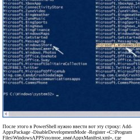
После этого в PowerShell нужно ввести вот эту строку: Add-
AppxPackage -DisableDevelopmentMode -Register «C:\Program
Files\WindowsAPPS\полное_имя\AppxManifest.xml», где