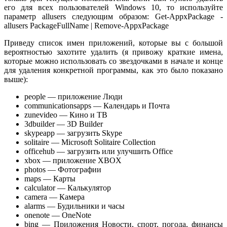
его для всех пользователей Windows 10, то используйте
параметр allusers следующим образом: Get-AppxPackage -
allusers PackageFullName | Remove-AppxPackage
Приведу список имен приложений, которые вы с большой
вероятностью захотите удалить (я привожу краткие имена,
которые можно использовать со звездочками в начале и конце
для удаления конкретной программы, как это было показано
выше):
people — приложение Люди
communicationsapps — Календарь и Почта
zunevideo — Кино и ТВ
3dbuilder — 3D Builder
skypeapp — загрузить Skype
solitaire — Microsoft Solitaire Collection
officehub — загрузить или улучшить Office
xbox — приложение XBOX
photos — Фотографии
maps — Карты
calculator — Калькулятор
camera — Камера
alarms — Будильники и часы
onenote — OneNote
bing — Приложения Новости, спорт, погода, финансы