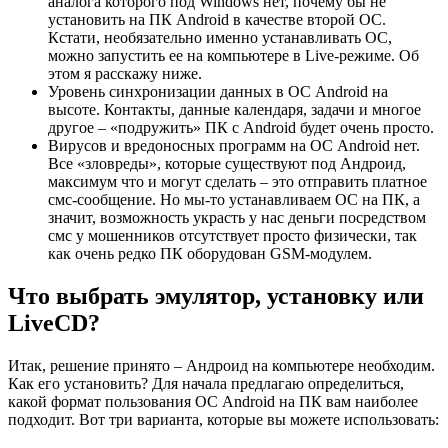
аналога которого под Windows нет, почему бы не
установить на ПК Android в качестве второй ОС.
Кстати, необязательно именно устанавливать ОС,
можно запустить ее на компьютере в Live-режиме. Об
этом я расскажу ниже.
Уровень синхронизации данных в ОС Android на
высоте. Контакты, данные календаря, задачи и многое
другое – «подружить» ПК с Android будет очень просто.
Вирусов и вредоносных программ на ОС Android нет.
Все «зловреды», которые существуют под Андроид,
максимум что и могут сделать – это отправить платное
смс-сообщение. Но мы-то устанавливаем ОС на ПК, а
значит, возможность украсть у нас деньги посредством
смс у мошенников отсутствует просто физически, так
как очень редко ПК оборудован GSM-модулем.
Что выбрать эмулятор, установку или
LiveCD?
Итак, решение принято – Андроид на компьютере необходим.
Как его установить? Для начала предлагаю определиться,
какой формат пользования ОС Android на ПК вам наиболее
подходит. Вот три варианта, которые вы можете использовать: