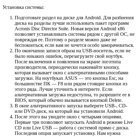
Установка системы:
Подготовьте раздел на диске для Android. Для разбиения
диска на разделы лучше использовать пакет программ
Acronis Disc Director Suite. Новая версия Android x86
позволяет устанавливать системы рядом с другой ОС, не
повреждая ее. Поэтому о разделе можно даже не
беспокоиться, если вам не хочется особо заморачиваться.
По окончании записи образа на USB-носитель, если не
было никаких ошибок, перезагрузите свой ноутбук.
После включения и появления на экране логотипа
производителя, периодически нажимайте кнопку,
которая вызывает окно с альтернативными способами
загрузки. На ноутбуках ASUS — это кнопка Esc, на
большинстве ПК — F8 или рядом стоящие кнопки из
этого ряда. Лучше уточнить в интернете. Если
альтернативная загрузка недоступна, то разрешите ее в
BIOS, который обычно вызывается кнопкой Delete.
В окне альтернативного запуска выберите USB-, CD-
или DVD-диск, на который вы установили Android.
После этого вы увидите окно с четырьмя опциями.
Первые три позволяют запускать Android в режиме Live
CD или Live USB — работа с системой прямо с диска.
Последняя опция запускает установку. Нам нужна