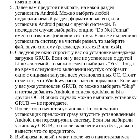
именно она.
Далее вам предстоит выбрать, на какой раздел
установить Android. Можно выбрать любой
поддерживаемый раздел, форматировав его, или
установив Android рядом с другой системой. В
последнем случае выбирайте опцию “Do Not Format”
вместо названия файловой системы. Если же вы решили
установить систему на чистый раздел, то выберите
файловую систему (рекомендуются ext3 или ext4).
Следующее окно спросит у вас об установке менеджера
загрузки GRUB. Если он у вас не установлен с другой
Linux-системой, то можно смело выбирать “Yes”. Тогда
во время следующего включения ноутбук отобразит
окно с опциями запуска всех установленных ОС. Стоит
отметить, что Windows распознается нормально. Если же
у вас уже установлен GRUB, то можно выбирать “Skip”
и потом добавить Android в список /grub/menu.lst в
другой ОС. В обоих случаях можно выбирать установку
GRUB — не прогадаете.
После этого начнется установка. По окончанию
установщик предложит сразу запустить установленный
Android или перезагрузить систему. Если вы выбирали
установку GRUB, то после включения ноутбук должен
вывести что-то вроде этого.
Выбираем первый пункт, после чего начнется запуск