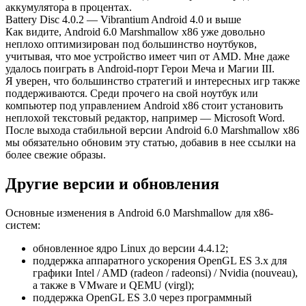
аккумулятора в процентах.
Battery Disc 4.0.2 — Vibrantium Android 4.0 и выше
Как видите, Android 6.0 Marshmallow x86 уже довольно
неплохо оптимизирован под большинство ноутбуков,
учитывая, что мое устройство имеет чип от AMD. Мне даже
удалось поиграть в Android-порт Герои Меча и Магии III.
Я уверен, что большинство стратегий и интересных игр также
поддерживаются. Среди прочего на свой ноутбук или
компьютер под управлением Android x86 стоит установить
неплохой текстовый редактор, например — Microsoft Word.
После выхода стабильной версии Android 6.0 Marshmallow x86
мы обязательно обновим эту статью, добавив в нее ссылки на
более свежие образы.
Другие версии и обновления
Основные изменения в Android 6.0 Marshmallow для x86-
систем:
обновленное ядро Linux до версии 4.4.12;
поддержка аппаратного ускорения OpenGL ES 3.x для
графики Intel / AMD (radeon / radeonsi) / Nvidia (nouveau),
а также в VMware и QEMU (virgl);
поддержка OpenGL ES 3.0 через программный