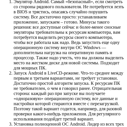
Эмулятор Android. Самый «безопасный», если смотреть
со стороны рядового пользователя. Не потребуется лезть
в BIOS и трястись, опасаясь случайно порушить
систему. Все достаточно просто: устанавливаем
приложение, запускаем – готово. Минусы такого
решения: все доступные сейчас и более-менее сносные
эмуляторы требовательны к ресурсам компьютера, вам
потребуется выделить ресурсы своего компьютера,
чтобы все работала как надо. Ведь запустить еще одну
операционную систему внутри ОС Windows —
дополнительна нагрузка на оперативную память и
процессор. Также надо учесть, что вы должны выделить
место на жестком диске для новой системы. Подходит
для мощных ПК.
Запуск Android в LiveCD-режиме. Что-то среднее между
первым и третьим вариантами, не требует установки.
Достаточно простой алгоритм запуска. К ресурсам ПК
не требователен, о чем я говорил ранее. Отрицательная
сторона: каждый раз при запуске вы получаете
«одноразовую» операционную систему, все данные и
настройки которой стираются вместе с перезагрузкой.
Поэтому такой вариант годится, например, для разовой
проверки какого-нибудь приложения. Для регулярного
использования подойдет третий вариант.
Установка полноценной ОС Android. Лидер из всех трех