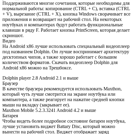
Поддерживаются многие сочетания, которые необходимы для
нормальной работы: копирование (CTRL + C), вставка (CTRL
+ V), вырезание (CTRL + X), кнопка Windows сворачивает все
приложения и возвращает на рабочий стол. На некоторых
ноутбуках и компьютерах будут работать функциональные
клавиши в ряду F. Работает кнопка PrintScreen, которая делает
скриншот.
Видео
На Android x86 лучше использовать специальный видеоплеер
под названием Dolphin. Он лучше воспринимает архитектуру
десктопных чипов, а также хорошо работает с большим
количеством форматов. Скачать видеоплеер Dolphin для
Android x86 можно на Трешбоксе.
Dolphin player 2.8 Android 2.1 и выше
Браузер
В качестве браузера рекомендуется использовать Maxthon,
который чуть лучше смотрится на экране ноутбука или
компьютера, а также реагирует на нажатие средней кнопки
мыши на вкладку (закрывает ее).
Maxthon Mobile 5.2.3.3241 Android 4.2 и выше
Батарея
Чтобы видеть более подробное состояние батареи ноутбука,
лучше установить виджет Battary Disc, который можно
вынести на рабочий стол. Виджет отображает заряд