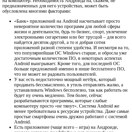
на компьютер. Необходимость Андроида на, скажем, не
предназначенных для него устройствах, может быть
обусловлена многими факторами:
«Банк» приложений на Android насчитывает просто
невероятное количество программ для любой сферы
жизни и деятельности, будь то бизнес, спорт, увлечение
электронными сигаретами или бег трусцой – для всего
найдется десяток-другой, а то и добрая сотня
приложений разной степени удобства. И несмотря на то,
что популярнейшая ОС Windows старше, и обросла уже
достаточным количеством ПО, в некоторых аспектах
Android выигрывает. Кроме того, для последней ОС
больше предложений именно в нише бесплатного ПО,
что не может не радовать пользователей.
У вас есть недостаточно мощный нетбук, который
продавать бессмысленно, в утиль отправлять жалко, а
устанавливать Windows бесполезно, так как работать он
будет ну очень медленно. Тем более, сейчас
разрабатываются программы, которые слабые
компьютеру просто «не тянут». Система Android же
менее требовательна к ресурсам устройства. Даже самые
простые смартфоны очень дружно работают с системой
Android.
Есть приложение (чаще всего – игра) на Андроиде,