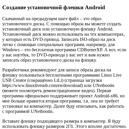
Создание установочной флешки Android
Скачанный на предыдущем шаге файл – это образ
установочного диска. С помощью образа вы можете создать
установочный диск или установочную флешку Android.
Установочный диск можно использовать на тех компьютерах,
у которых есть DVD-привод. Записать ISO-образ на диск
легко с помощью специальных программ, например, для
Windows – это бесплатная программа CDBurnerXP. А вот, если
у вас ноутбук, то DVD-привода у вас нет и вам нужно
записать образ установочного диска на флешку.
Разработчики рекомендуют для записи образа диска на
флешку пользоваться бесплатными программами Linux Live
USB Creator (сокращённо LiLi) (страница загрузки
https://www.linuxliveusb.com/en/download) или UNetbootin
(можете посмотреть демонстрационное видео). Первая
программа официально поддерживает проект Android-x86, но
мне больше нравится вторая программа, т.к. она не требует
установки на компьютер. Далее буду описывать, как работать
с программой UNetbootin.
Вставьте флешку подходящего размера в компьютер. Я буду
использовать флешку размером 2Гб. Этого вполне достаточно.