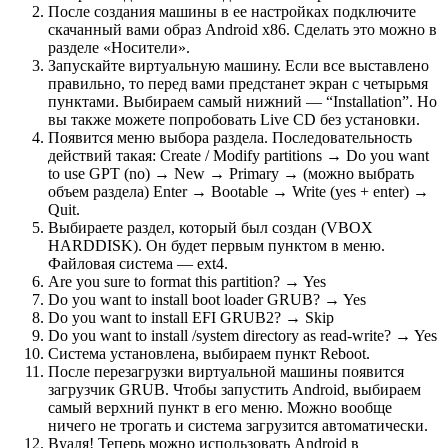
После создания машины в ее настройках подключите
скачанный вами образ Android x86. Сделать это можно в
разделе «Носители».
Запускайте виртуальную машину. Если все выставлено
правильно, то перед вами предстанет экран с четырьмя
пунктами. Выбираем самый нижний — “Installation”. Но
вы также можете попробовать Live CD без установки.
Появится меню выбора раздела. Последовательность
действий такая: Create / Modify partitions → Do you want
to use GPT (no) → New → Primary → (можно выбрать
объем раздела) Enter → Bootable → Write (yes + enter) →
Quit.
Выбираете раздел, который был создан (VBOX
HARDDISK). Он будет первым пунктом в меню.
Файловая система — ext4.
Are you sure to format this partition? → Yes
Do you want to install boot loader GRUB? → Yes
Do you want to install EFI GRUB2? → Skip
Do you want to install /system directory as read-write? → Yes
Система установлена, выбираем пункт Reboot.
После перезагрузки виртуальной машины появится
загрузчик GRUB. Чтобы запустить Android, выбираем
самый верхний пункт в его меню. Можно вообще
ничего не трогать и система загрузится автоматически.
Вуаля! Теперь можно использовать Android в