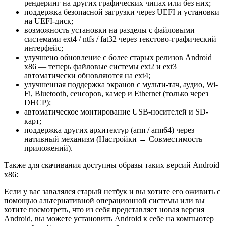
рендеринг на других графических чипах или без них;
поддержка безопасной загрузки через UEFI и установки
на UEFI-диск;
возможность установки на разделы с файловыми
системами ext4 / ntfs / fat32 через текстово-графический
интерфейс;
улучшено обновление с более старых релизов Android
x86 — теперь файловые системы ext2 и ext3
автоматически обновляются на ext4;
улучшенная поддержка экранов с мульти-тач, аудио, Wi-
Fi, Bluetooth, сенсоров, камер и Ethernet (только через
DHCP);
автоматическое монтирование USB-носителей и SD-
карт;
поддержка других архитектур (arm / arm64) через
нативный механизм (Настройки → Совместимость
приложений).
Также для скачивания доступны образы таких версий Android
x86:
Если у вас завалялся старый нетбук и вы хотите его оживить c
помощью альтернативной операционной системы или вы
хотите посмотреть, что из себя представляет новая версия
Android, вы можете установить Android к себе на компьютер