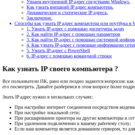
Узнаем внутренний IP адрес средствами Windows.
Как узнать внешний IP адрес компьютера.
Динамические и статические IP адреса.
Заключение.
Способы как узнать IP адрес компьютера или ноутбука в
1. Узнать IP-адрес с помощью диспетчера задач
2. Как найти IP-адрес с помощью параметров
3. Как найти IP-адрес с помощью системной инфор
4. Как узнать IP-адрес с помощью информации сете
5. Узнать IP-адрес с PowerShell
6. IP-адрес с помощью командной строки
Как узнать IP своего компьютера ?
Все пользователи ПК, рано или поздно задаются вопросом: как 
его посмотреть. Давайте разберемся в этом вопросе более подр
Знать IP адрес нужно в нескольких случаях:
При настройке интернет соединения посредством модема
При настройке локальной сети;
При расшаривании принтера на другие компьютеры в сет
При удаленном подключении к вашему рабочему столу;
Если ваш компьютер является домашним сервером, то для 