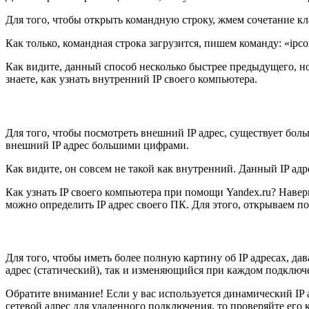
Для того, чтобы открыть командную строку, жмем сочетание 
Как только, командная строка загрузится, пишем команду: «i
Как видите, данный способ несколько быстрее предыдущего, н
знаете, как узнать внутренний IP своего компьютера.
Для того, чтобы посмотреть внешний IP адрес, существует бол
внешний IP адрес большими цифрами.
Как видите, он совсем не такой как внутренний. Данный IP адр
Как узнать IP своего компьютера при помощи Yandex.ru? Наверн
можно определить IP адрес своего ПК. Для этого, открываем по
Для того, чтобы иметь более полную картину об IP адресах, да
адрес (статический), так и изменяющийся при каждом подключен
Обратите внимание! Если у вас используется динамический IP 
сетевой адрес для удаленного подключения, то проверяйте его 