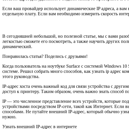
Если ваш провайдер использует динамические IP адреса, а вам 
отдельную плату. Если вам необходимо измерить скорость интер
В сегодняшней небольшой, но полезной статье, мы с вами разобр
легкостью сможете его посмотреть, а также научить других пол
динамический.
Понравилась статья? Поделись с друзьями!
Когда пользователь на ноутбуке Surface с системой Windows 10 
системе. Решил собрать много способов, как узнать ip адрес к
этого руководства.
IP-адрес хоста очень важный код для связи устройства с други
доступ к принтеру. Таким образом, очень важно знать способ п
IP — это численное представление всех устройств, которые п
устройствами посредством IP-сети, такой как Интернет. Если 
способами. Не путайте внешний IP-адрес, который обычно узна
нужно.
Узнать внешний IP-адрес в интернете