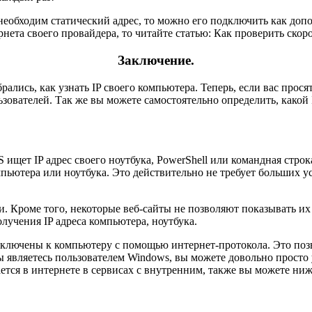
необходим статический адрес, то можно его подключить как допо
нета своего провайдера, то читайте статью: Как проверить скоро
Заключение.
ались, как узнать IP своего компьютера. Теперь, если вас просят
ьзователей. Так же вы можете самостоятельно определить, какой
S ищет IP адрес своего ноутбука, PowerShell или командная стро
омпьютера или ноутбука. Это действительно не требует больших у
ми. Кроме того, некоторые веб-сайты не позволяют показывать их
олучения IP адреса компьютера, ноутбука.
одключены к компьютеру с помощью интернет-протокола. Это поз
вы являетесь пользователем Windows, вы можете довольно просто
ется в интернете в сервисах с внутренним, также вы можете ниж