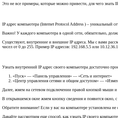
Это не все примеры, которые можно привести, для чего знать I
IP адрес компьютера (Internet Protocol Address ) – уникальный с
Важно! У каждого компьютера в одной сети, обязательно, должн
Существуют, внутренние и внешние IP адреса. Мы с вами рассм
чисел от 0 до 255. Пример IP адресов: 192.168.5.5 или 10.12.36.1
Узнать внутренний IP адрес своего компьютера достаточно про
«Пуск» — «Панель управления» — «Сеть и интернет»
«Центр управления сетями и общим доступом» — «Измен
Далее, жмем на сетевом подключении правой кнопкой мыши и
В открывшемся окне жмем кнопку сведения и появится окно, с
Обратите внимание! Если у вас на компьютере установлена не од
Давайте рассмотрим еще способ, как узнать IP своего компьют