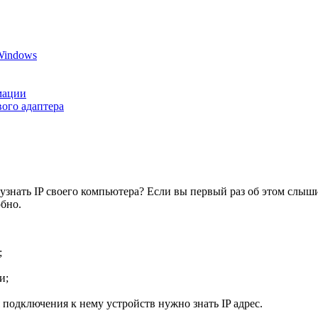
 Windows
мации
вого адаптера
узнать IP своего компьютера? Если вы первый раз об этом слышит
обно.
;
и;
подключения к нему устройств нужно знать IP адрес.