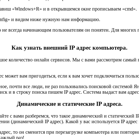
клавиш «Windows+R» и в открывшемся окне прописываем «cmd».
pconfig» и видим ниже нужную нам информацию.
о не всегда начинающим пользователям он понятен. Для многих 
Как узнать внешний IP адрес компьютера.
ьшое количество онлайн сервисов. Мы с вами рассмотрим самый 
ес может вам пригодиться, если к вам хочет подключиться польз
ое, почти все люди, не раз пользовались поисковой системой Ян
иск и в строку поиска пишем IP адрес. Система выдаст вам адре
Динамические и статические IP адреса.
вайте с вами разберемся, что такое динамический и статический 
ии (динамический IP адрес). Какой у вас используется IP адрес 
адрес, то он сменится при перезагрузке компьютера или повторн
каждый раз!