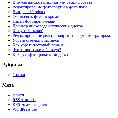
Вирусы шифровальщики как расшифровать
Редактирование фотографии в фотошопе
Виндовс 10 образ
Отключить флеш в хроме
Пизап фотошоп онлайн
Драйвер дисковода оптических дисков
Как узнать какой
Редактирование реестра запрещено администратором
Убрать стрелки с ярлыков
Как убрать тестовый режим
Что за программа бонжур?
Как русифицировать виндовс?
Рубрики
Статьи
Мета
Войти
RSS
записей
RSS
комментариев
WordPress.org