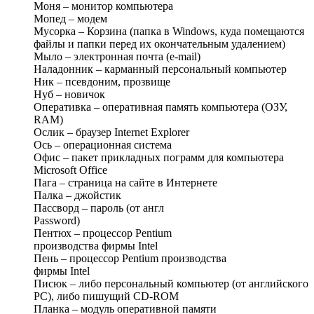
Моня – монитор компьютера
Мопед – модем
Мусорка – Корзина (папка в Windows, куда помещаются
файлы и папки перед их окончательным удалением)
Мыло – электронная почта (e-mail)
Наладонник – карманный персональный компьютер
Ник – псевдоним, прозвище
Нуб – новичок
Оперативка – оперативная память компьютера (ОЗУ,
RAM)
Ослик – браузер Internet Explorer
Ось – операционная система
Офис – пакет прикладных пограмм для компьютера
Microsoft Office
Пага – страница на сайте в Интернете
Палка – джойстик
Пассворд – пароль (от англ
Password)
Пентюх – процессор Pentium
производства фирмы Intel
Пень – процессор Pentium производства
фирмы Intel
Писюк – либо персональный компьютер (от английского
PC), либо пишущий CD-ROM
Планка – модуль оперативной памяти