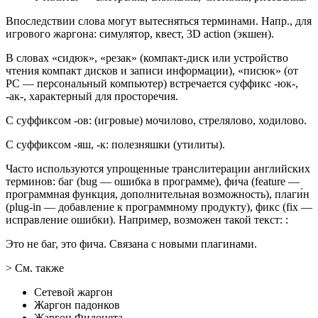
Впоследствии слова могут вытесняться терминами. Напр., для
игрового жаргона: симулятор, квест, 3D action (экшен).
В словах «сидюк», «резак» (компакт-диск или устройство
чтения компакт дисков и записи информации), «писюк» (от
PC — персональный компьютер) встречается суффикс -юк-,
-ак-, характерный для просторечия.
С суффиксом -ов: (игровые) мочилово, стрелялово, ходилово.
С суффиксом -яш, -к: полезняшки (утилиты).
Часто используются упрощенные транслитерации английских
терминов: баг (bug — ошибка в программе), фи́ча (feature —
программная функция, дополнительная возможность), плаги́н
(plug-in — добавление к программному продукту), фикс (fix —
исправление ошибки). Например, возможен такой текст: :
Это не баг, это фича. Связана с новыми плагинами.
> См. также
Сетевой жаргон
Жаргон падонков
Жаргон Фидонета