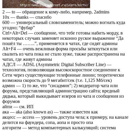
2 — to — обращение к кому-либо, например, 2admins
10х — thanks — спасибо
600 — универсальный словозаменитель; можно вогнать куда
угодно; “фубар”
Ctrl+Alt+Del — сообщение, что тебе готовы набить морду, в
некоторых случаях заменяет исконно руское выражение “Да
пошёл ты ……..”, применяется в чатах, где сидят админы
Alt+F4 — очень вежливая форма просьбы заткнуться или
свалить из чата пока не стало хуже, также распространена на
чатах, где живут админы
АДСЛ — ADSL (Asymmetric Digital Subscriber Line) —
технология, позволяющая высокоскоростное соединение к
Сети через существующие телефонные линии; теоретически
возможна скорость до 9 мегабит/сек (т.е. 1,125 Мб/сек)
админ — 1) то же, что “сисадмин”; 2) модератор чата или
форума, представляющий администрацию сайта; вредный
дядька, который выкидывает юзеров из чата и сообщения из
форумов
айпи — см. ИП
ака — aka (also known as) — также известен как
акцесс — access — уровень доступа чела; к примеру, на канале
делится на фаундера, сопа, аопа и просто опа
алгоритм — метод компьютерных калькуляций; система