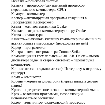
Искалка – поисковая система
Камень – процессор (центральный процессор
персонального компьютера, CPU)
Кампус – компьютер
Каспер – антивирусная программа созданная в
Лаборатории Касперского
Квака – компьютерная игра Quake
Квакать – играть в компьютерную игру Quake
Клава – клавиатура
Кликать – нажимать клавишу компьютерной мыши или
активировать гиперссылку (переходить по ней)
Кодер – программист
Контра – компьютерная игра Counter-Strike
Комбинация из трех пальцев – Ctrl+Alt+Delete – вызов
диспетчера задач, в старых системах – перезагрузка
компьютера
Коннектиться – подключаться (к Интернету, к игровому
серверу)
Комп – компьютер
Корень – корневая директория (первая папка в дереве
папок)
Крыса – презрительное название компьютерной мыши
Крэк – взломщик программы, позволяющий
использовать её бесплатно
Кулер – вентилятор, охлаждающий процессор