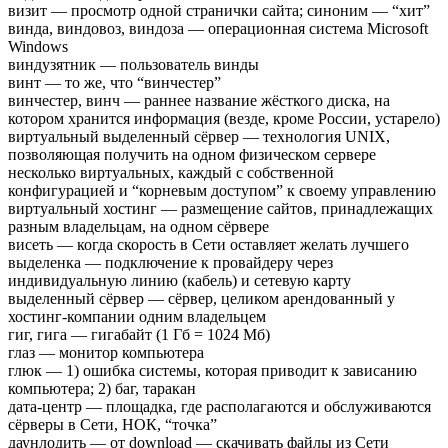
визит — просмотр одной странички сайта; синоним — “хит”
винда, виндовоз, виндоза — операционная система Microsoft
Windows
виндузятник — пользователь винды
винт — то же, что “винчестер”
винчестер, винч — раннее название жёсткого диска, на
котором хранится информация (везде, кроме России, устарело)
виртуальный выделенный сёрвер — технология UNIX,
позволяющая получить на одном физическом сервере
несколько виртуальных, каждый с собственной
конфигурацией и “корневым доступом” к своему управлению
виртуальный хостинг — размещение сайтов, принадлежащих
разным владельцам, на одном сёрвере
висеть — когда скорость в Сети оставляет желать лучшего
выделенка — подключение к провайдеру через
индивидуальную линию (кабель) и сетевую карту
выделенный сёрвер — сёрвер, целиком арендованный у
хостинг-компании одним владельцем
гиг, гига — гигабайт (1 Гб = 1024 Мб)
глаз — монитор компьютера
глюк — 1) ошибка системы, которая приводит к зависанию
компьютера; 2) баг, таракан
дата-центр — площадка, где располагаются и обслуживаются
сёрверы в Сети, НОК, “точка”
даунлодить — от download — скачивать файлы из Сети