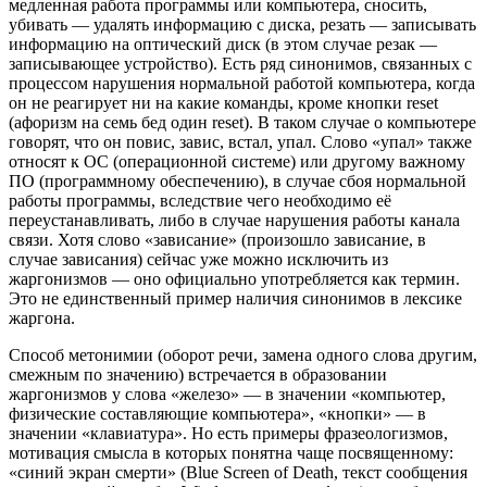
медленная работа программы или компьютера, сносить,
убивать — удалять информацию с диска, резать — записывать
информацию на оптический диск (в этом случае резак —
записывающее устройство). Есть ряд синонимов, связанных с
процессом нарушения нормальной работой компьютера, когда
он не реагирует ни на какие команды, кроме кнопки reset
(афоризм на семь бед один reset). В таком случае о компьютере
говорят, что он повис, завис, встал, упал. Слово «упал» также
относят к ОС (операционной системе) или другому важному
ПО (программному обеспечению), в случае сбоя нормальной
работы программы, вследствие чего необходимо её
переустанавливать, либо в случае нарушения работы канала
связи. Хотя слово «зависание» (произошло зависание, в
случае зависания) сейчас уже можно исключить из
жаргонизмов — оно официально употребляется как термин.
Это не единственный пример наличия синонимов в лексике
жаргона.
Способ метонимии (оборот речи, замена одного слова другим,
смежным по значению) встречается в образовании
жаргонизмов у слова «железо» — в значении «компьютер,
физические составляющие компьютера», «кнопки» — в
значении «клавиатура». Но есть примеры фразеологизмов,
мотивация смысла в которых понятна чаще посвященному:
«синий экран смерти» (Blue Screen of Death, текст сообщения