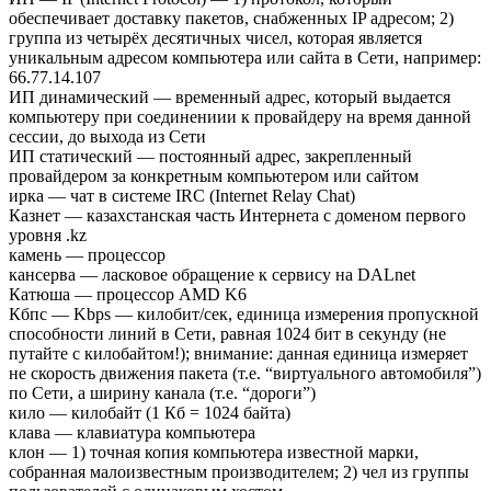
обеспечивает доставку пакетов, снабженных IP адресом; 2)
группа из четырёх десятичных чисел, которая является
уникальным адресом компьютера или сайта в Сети, например:
66.77.14.107
ИП динамический — временный адрес, который выдается
компьютеру при соединениии к провайдеру на время данной
сессии, до выхода из Сети
ИП статический — постоянный адрес, закрепленный
провайдером за конкретным компьютером или сайтом
ирка — чат в системе IRC (Internet Relay Chat)
Казнет — казахстанская часть Интернета с доменом первого
уровня .kz
камень — процессор
кансерва — ласковое обращение к сервису на DALnet
Катюша — процессор AMD K6
Кбпс — Kbps — килобит/сек, единица измерения пропускной
способности линий в Сети, равная 1024 бит в секунду (не
путайте с килобайтом!); внимание: данная единица измеряет
не скорость движения пакета (т.е. “виртуального автомобиля”)
по Сети, а ширину канала (т.е. “дороги”)
кило — килобайт (1 Кб = 1024 байта)
клава — клавиатура компьютера
клон — 1) точная копия компьютера известной марки,
собранная малоизвестным производителем; 2) чел из группы