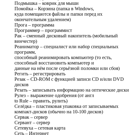
Подмышка – коврик для мыши
Помойка – Корзина (папка в Windows,
куда помещаются файлы и папки перед их
окончательным удалением)
Прога – программа
Программер – программист
Рак – сменный дисковый накопитель (мобильный
винчестер)
Реаниматор – специалист или набор специальных
программ,
способный реанимировать компьютер (то есть,
способный восстановить компьютер и
данные на нём после серьёзной поломки или сбоя)
Регить – регистрировать
Резак – CD-ROM с функцией записи CD и/или DVD
дисков
Резать – записывать информацию на оптические диски
Рулез – выражение одобрения (от англ
to Rule – править, рулить)
Селёдка – пластиковая упаковка от записываемых
компакт-дисков (обычно на 10-100 дисков)
Сервак – сервер
Сервант – сервер
Сетевуха – сетевая карта
Сеть – Интернет