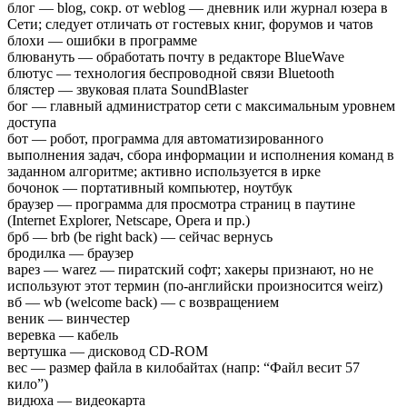
блог — blog, сокр. от weblog — дневник или журнал юзера в
Сети; следует отличать от гостевых книг, форумов и чатов
блохи — ошибки в программе
блювануть — обработать почту в редакторе BlueWave
блютус — технология беспроводной связи Bluetooth
блястер — звуковая плата SoundBlaster
бог — главный администратор сети с максимальным уровнем
доступа
бот — робот, программа для автоматизированного
выполнения задач, сбора информации и исполнения команд в
заданном алгоритме; активно используется в ирке
бочонок — портативный компьютер, ноутбук
браузер — программа для просмотра страниц в паутине
(Internet Explorer, Netscape, Opera и пр.)
брб — brb (be right back) — сейчас вернусь
бродилка — браузер
варез — warez — пиратский софт; хакеры признают, но не
используют этот термин (по-английски произносится weirz)
вб — wb (welcome back) — с возвращением
веник — винчестер
веревка — кабель
вертушка — дисковод CD-ROM
вес — размер файла в килобайтах (напр: “Файл весит 57
кило”)
видюха — видеокарта