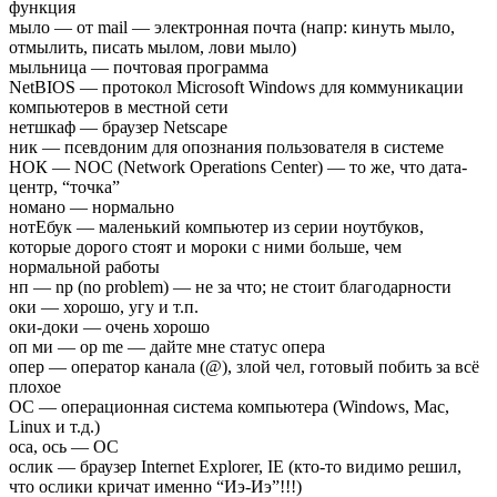
функция
мыло — от mail — электронная почта (напр: кинуть мыло,
отмылить, писать мылом, лови мыло)
мыльница — почтовая программа
NetBIOS — протокол Microsoft Windows для коммуникации
компьютеров в местной сети
нетшкаф — браузер Netscape
ник — псевдоним для опознания пользователя в системе
НОК — NOC (Network Operations Center) — то же, что дата-
центр, “точка”
номано — нормально
нотЕбук — маленький компьютер из серии ноутбуков,
которые дорого стоят и мороки с ними больше, чем
нормальной работы
нп — np (no problem) — не за что; не стоит благодарности
оки — хорошо, угу и т.п.
оки-доки — очень хорошо
оп ми — op me — дайте мне статус опера
опер — оператор канала (@), злой чел, готовый побить за всё
плохое
ОС — операционная система компьютера (Windows, Mac,
Linux и т.д.)
оса, ось — ОС
oслик — браузер Internet Explorer, IE (кто-то видимо решил,
что ослики кричат именно “Иэ-Иэ”!!!)