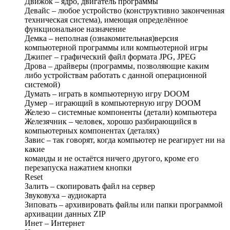
Движок – ядро, двигатель программы
Девайс – любое устройство (конструктивно законченная
техническая система), имеющая определённое
функциональное назначение
Демка – неполная (ознакомительная)версия
компьютерной программы или компьютерной игры
Джипег – графический файл формата JPG, JPEG
Дрова – драйверы (программы, позволяющие каким
либо устройствам работать с данной операционной
системой)
Думать – играть в компьютерную игру DOOM
Думер – играющий в компьютерную игру DOOM
Железо – системные компоненты (детали) компьютера
Железячник – человек, хорошо разбирающийся в
компьютерных компонентах (деталях)
Завис – так говорят, когда компьютер не реагирует ни на
какие
команды и не остаётся ничего другого, кроме его
перезапуска нажатием кнопки
Reset
Залить – скопировать файл на сервер
Звуковуха – аудиокарта
Зиповать – архивировать файлы или папки программой
архивации данных ZIP
Инет – Интернет