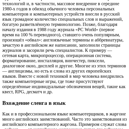
технологий и, в частности, массовое внедрение в середине
1980-х годов в обиход обычного человека персональных
компьютеров и компьютерных устройств внесли в русский
язык громадное количество специальных слов и выражений,
богатую разветвлённую терминологию. Позже, благодаря
началу издания в 1988 году журнала «PC World» (первое
время на 100 % переводного), ставшего очень популярным,
произошёл «обвал»: англоязычные термины и аббревиатуры,
зачастую в английском же написании, заполнили страницы
журналов и засорили речь специалистов. К примеру —
сетевая карта, микропроцессор, операционная система,
форматирование, инсталляция, винчестер, пиксели,
диалоговое окно, дисплей и другие. Многие из этих терминов
— англицизмы, но есть и слова из других европейских
языков. Вместе с новой техникой в мир человека внедрились
также компьютерные игры, где тоже присутствуют
определённые индивидуальные обозначения вещей, такие как
квест, RPG, десматч и др.
Вхождение сленга в язык
Как и в профессиональном языке компьютерщиков, в жаргоне
много английских заимствований. Часто это заимствования из
английского компьютерного жаргона. Примером служат слова