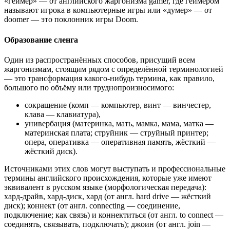
«геймер» — от английского жаргонизма gamer, где геймером
называют игрока в компьютерные игры или «думер» — от
doomer — это поклонник игры Doom.
Образование сленга
Один из распространённых способов, присущий всем
жаргонизмам, стоящим рядом с определённой терминологией
— это трансформация какого-нибудь термина, как правило,
большого по объёму или труднопроизносимого:
сокращение (комп — компьютер, винт — винчестер,
клава — клавиатура),
универбация (материнка, мать, мамка, мама, матка —
материнская плата; струйник — струйный принтер;
опера, оперативка — оперативная память, жёсткий —
жёсткий диск).
Источниками этих слов могут выступать и профессиональные
термины английского происхождения, которые уже имеют
эквивалент в русском языке (морфологическая передача):
хард-драйв, хард-диск, хард (от англ. hard drive — жёсткий
диск); коннект (от англ. connecting — соединение,
подключение; как связь) и коннектиться (от англ. to connect —
соединять, связывать, подключать); джоин (от англ. join —