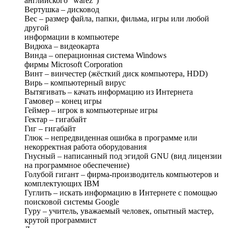
английского “warez”)
Вертушка – дисковод
Вес – размер файла, папки, фильма, игры или любой
другой
информации в компьютере
Видюха – видеокарта
Винда – операционная система Windows
фирмы Microsoft Corporation
Винт – винчестер (жёсткий диск компьютера, HDD)
Вирь – компьютерный вирус
Вытягивать – качать информацию из Интернета
Гамовер – конец игры
Геймер – игрок в компьютерные игры
Гектар – гигабайт
Гиг – гигабайт
Глюк – непредвиденная ошибка в программе или
некорректная работа оборудования
Гнусный – написанный под эгидой GNU (вид лицензии
на программное обеспечение)
Голубой гигант – фирма-производитель компьютеров и
комплектующих IBM
Гуглить – искать информацию в Интернете с помощью
поисковой системы Google
Гуру – учитель, уважаемый человек, опытный мастер,
крутой программист