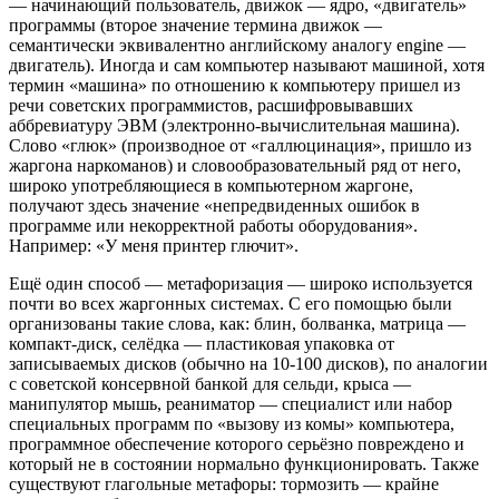
— начинающий пользователь, движок — ядро, «двигатель»
программы (второе значение термина движок —
семантически эквивалентно английскому аналогу engine —
двигатель). Иногда и сам компьютер называют машиной, хотя
термин «машина» по отношению к компьютеру пришел из
речи советских программистов, расшифровывавших
аббревиатуру ЭВМ (электронно-вычислительная машина).
Слово «глюк» (производное от «галлюцинация», пришло из
жаргона наркоманов) и словообразовательный ряд от него,
широко употребляющиеся в компьютерном жаргоне,
получают здесь значение «непредвиденных ошибок в
программе или некорректной работы оборудования».
Например: «У меня принтер глючит».
Ещё один способ — метафоризация — широко используется
почти во всех жаргонных системах. С его помощью были
организованы такие слова, как: блин, болванка, матрица —
компакт-диск, селёдка — пластиковая упаковка от
записываемых дисков (обычно на 10-100 дисков), по аналогии
с советской консервной банкой для сельди, крыса —
манипулятор мышь, реаниматор — специалист или набор
специальных программ по «вызову из комы» компьютера,
программное обеспечение которого серьёзно повреждено и
который не в состоянии нормально функционировать. Также
существуют глагольные метафоры: тормозить — крайне