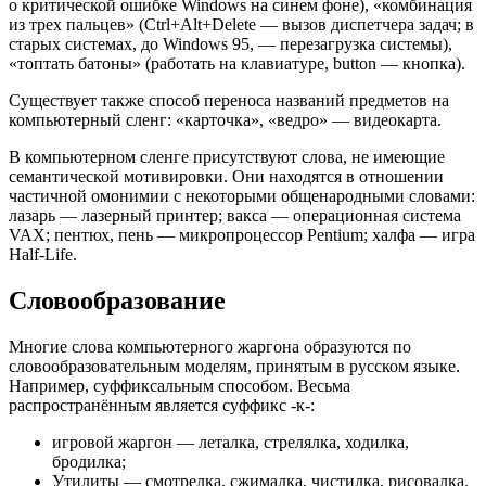
о критической ошибке Windows на синем фоне), «комбинация
из трех пальцев» (Ctrl+Alt+Delete — вызов диспетчера задач; в
старых системах, до Windows 95, — перезагрузка системы),
«топтать батоны» (работать на клавиатуре, button — кнопка).
Существует также способ переноса названий предметов на
компьютерный сленг: «карточка», «ведро» — видеокарта.
В компьютерном сленге присутствуют слова, не имеющие
семантической мотивировки. Они находятся в отношении
частичной омонимии с некоторыми общенародными словами:
лазарь — лазерный принтер; вакса — операционная система
VAX; пентюх, пень — микропроцессор Pentium; халфа — игра
Half-Life.
Словообразование
Многие слова компьютерного жаргона образуются по
словообразовательным моделям, принятым в русском языке.
Например, суффиксальным способом. Весьма
распространённым является суффикс -к-:
игровой жаргон — леталка, стрелялка, ходилка,
бродилка;
Утилиты — смотрелка, сжималка, чистилка, рисовалка.