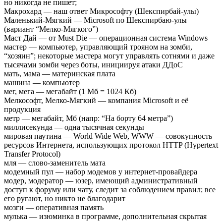
но никогда не пишет;
Макрохард — наш ответ Микрософту (Шекспирбай-улы)
Маленький-Мягкий — Microsoft по Шекспирбаю-улы
(вариант “Мелко-Мягкого”)
Маст Дай — от Must Die — операционная система Windows
мастер — компьютер, управляющий трояном на зомби,
“хозяин”; некоторые мастера могут управлять сотнями и даже
тысячами зомби через боты, инициируя атаки ДДоС
мать, мама — материнская плата
машина — компьютер
мег, мега — мегабайт (1 Мб = 1024 Кб)
Мелкософт, Мелко-Мягкий — компания Microsoft и её
продукция
метр — мегабайт, Мб (напр: “На борту 64 метра”)
миллисекунда — одна тысячная секунды
мировая паутина — World Wide Web, WWW — совокупность
ресурсов Интернета, использующих протокол HTTP (Hypertext
Transfer Protocol)
мля — слово-заменитель мата
модемный пул — набор модемов у интернет-провайдера
модер, модератор — юзер, имеющий административный
доступ к форуму или чату, следит за соблюдением правил; все
его ругают, но никто не благодарит
мозги — оперативная память
мулька — изюминка в программе, дополнительная скрытая