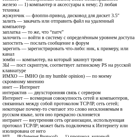
железо — 1) компьютер и аксессуары к нему; 2) любая
техника
жужунчик — флоппи-привод, дисковод для дискет 3.5″
залить — закачать или отправить файл на удаленный
компьютер
заплатка — то же, что “патч”
залочить — войти в систему с определённым уровнем доступа
запостить — послать сообщение в форум
зарегить — зарегистрировать что-либо: ник, к примеру, или
канал
зомби — компьютер, на который закинут троян
ЗЫ — пост скриптум, соответвует латинскому PS на русской
клавиатуре
ИМХО — IMHO (in my humble opinion) — по моему
скромному мнению
инет — Интернет
интерактив — двухсторонняя связь с сервером
Интернет — всемирная совокупность сетей и компьютеров,
связанных между собой протоколом TCP/IP, сеть сетей;
некоторые почему-то считают это слово несклоняемым в
русском языке, хотя оно прекрасно склоняется
интранет — внутренняя сеть организации, использующая
протокол TCP/IP; может быть подключена к Интернету или
изолирована от него
ИП — IP (Internet Protocol) — 1) протокол, который