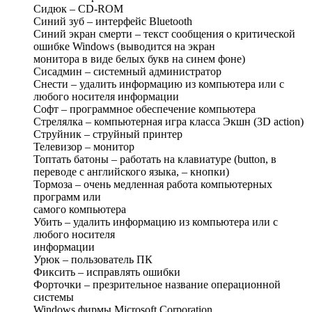
Сидюк – CD-ROM
Синий зуб – интерфейс Bluetooth
Синий экран смерти – текст сообщения о критической
ошибке Windows (выводится на экран
монитора в виде белых букв на синем фоне)
Сисадмин – системный администратор
Снести – удалить информацию из компьютера или с
любого носителя информации
Софт – программное обеспечение компьютера
Стрелялка – компьютерная игра класса Экшн (3D action)
Струйник – струйный принтер
Телевизор – монитор
Топтать батоны – работать на клавиатуре (button, в
переводе с английского языка, – кнопки)
Тормоза – очень медленная работа компьютерных
программ или
самого компьютера
Убить – удалить информацию из компьютера или с
любого носителя
информации
Урюк – пользователь ПК
Фиксить – исправлять ошибки
Форточки – презрительное название операционной
системы
Windows фирмы Microsoft Corporation