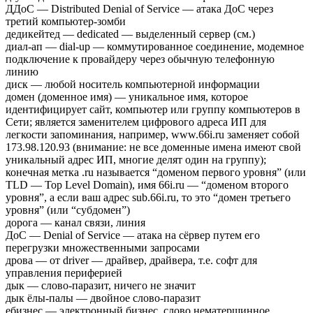
ДДоС — Distributed Denial of Service — атака ДоС через
третий компьютер-зомби
дедикейтед — dedicated — выделенный сервер (см.)
диал-ап — dial-up — коммутированное соединение, модемное
подключение к провайдеру через обычную телефонную
линию
диск — любой носитель компьютерной информации
домен (доменное имя) — уникальное имя, которое
идентифицирует сайт, компьютер или группу компьютеров в
Сети; является заменителем цифрового адреса ИП для
легкости запоминания, например, www.66i.ru заменяет собой
173.98.120.93 (внимание: не все доменные имена имеют свой
уникальный адрес ИП, многие делят один на группу);
конечная метка .ru называется “доменом первого уровня” (или
TLD — Top Level Domain), имя 66i.ru — “доменом второго
уровня”, а если ваш адрес sub.66i.ru, то это “домен третьего
уровня” (или “субдомен”)
дорога — канал связи, линия
ДоС — Denial of Service — атака на сёрвер путем его
перегрузки множественными запросами
дрова — от driver — драйвер, драйвера, т.е. софт для
управления периферией
дык — слово-паразит, ничего не значит
дык ёлы-палы — двойное слово-паразит
ебизнес — электронный бизнес, слово нематершинное