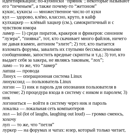
идентификации; по-кубински “пряник”; некоторые называют
его “печеньем”, а также почему-то “жетоном”
кукис, кукисы — множественное число от куки
кул — здорово, клёво, классно, круто, в кайф
кулхацкер — клёвый хацкер (см.), самокритичный и с
чувством юмора
ламер — 1) среди пиратов, кракеров и фрикеров: синоним
“лузера”, “пиявка”, тот, кто скачивает много файлов, ничего
не давая взамен, антоним “элите”; 2) тот, кто пытается
взломать форумы, завалить их глупыми бессмысленными
сообщениями, запостить вредные скрипты и т.д.; 3) тот, кто
выдает себя за хакера, не являясь таковым, “лох”;
ламо — то же, что “ламер”
лапша — провода
Линух — операционная система Linux
линуксоид — пользователь Linux
логин — 1) ник и пароль для опознания пользователя в
системе; 2) процедура входа в систему с ником и паролем; 3)
ник
логиниться — войти в систему через ник и пароль
локалка — локальная сеть компьютеров
лол — lol (lot of laughs, laughing out lоud) — громко смеюсь,
хохочу
луп — то же, что “петля”
луркер — на форумах и чатах: юзер, который только читает,