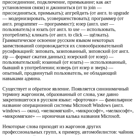
присоединение, подключение, примыкание; как акт
установления связи) и джоиниться (от to join —
присоединяться, примыкать); апгрейдить (от англ. to upgrade
— модернизировать, усовершенствовать); программер (от
англ. programmer — программист); юзер (англ. user —
пользователь) и юзать (от англ. to use — использовать,
употреблять); кликать (от англ. to click — щёлкать).
Грамматическое освоение русским языком некоторых
заимствований сопровождается их словообразовательной
русификацией: зиповать, зазипованный, зиповский (от англ.
zip — формат сжатия данных); юзерский (от юзер) —
пользовательский; юзанный (от юзать) — использованный,
бывший в употреблении; юзверь (от юзер и зверь) —
опытный, продвинутый пользователь, не обладающий
навыками админа.
Существует и обратное явление. Появляется синонимичный
термину жаргонизм, образованный от слова, уже давно
закрепившегося в русском языке: «форточки» — фамильярное
название операционной системы Microsoft Windows (англ.
windows — окна), «мелкомягкий», «микрософт», «мелкософт»,
«микромягкие» — ироничная калька названия Microsoft.
Некоторые слова приходят из жаргонов других
профессиональных групп, к примеру, автомобилистов: чайник