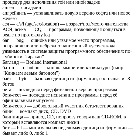
процедур для исполнения той или иной задачи
ангел — сисадмин
апгрейдить — устанавливать новую версию софта или новое
железо
асл — a/s/l (age/sex/location) — возраст/пол/место жительства
АСЯ, аська — ICQ — программа, позволяющая общаться в
реале по протоколу icq
баг — bug — ошибка или уязвимое место программы,
неправильно или небрежно написанный кусочек кода,
уязвимость в системе защиты программного обеспечения; по-
кубински “таракан”
Багланд — Borland International
батон — от button — кнопка мыши или клавиатуры (напр:
“Кликаем левым батоном”)
байт — byte — базовая единица информации, состоящая из 8
битов
бета — последняя перед финальной версия программы
бета-тест — последнее испытание программы перед её
официальным выпуском
бета-тестер — добровольный участник бета-тестирования
блин — компакт-диск, CD, DVD
блинница — привод CD, попросту говоря ваш CD-ROM, в
который вставляются компакт-диски
бит — bit — минимальная неделимая единица информации —
бывает либо 0, либо 1