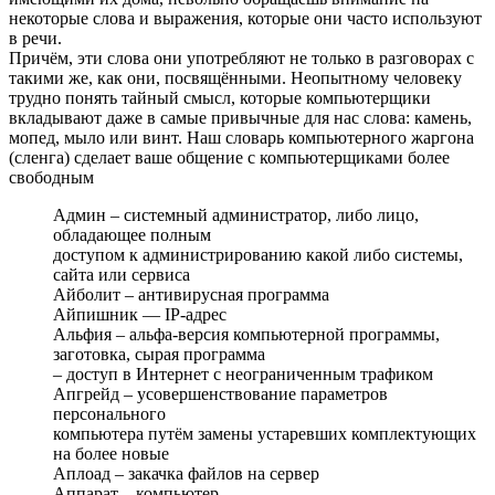
некоторые слова и выражения, которые они часто используют
в речи.
Причём, эти слова они употребляют не только в разговорах с
такими же, как они, посвящёнными. Неопытному человеку
трудно понять тайный смысл, которые компьютерщики
вкладывают даже в самые привычные для нас слова: камень,
мопед, мыло или винт. Наш словарь компьютерного жаргона
(сленга) сделает ваше общение с компьютерщиками более
свободным
Админ – системный администратор, либо лицо,
обладающее полным
доступом к администрированию какой либо системы,
сайта или сервиса
Айболит – антивирусная программа
Айпишник — IP-адрес
Альфия – альфа-версия компьютерной программы,
заготовка, сырая программа
– доступ в Интернет с неограниченным трафиком
Апгрейд – усовершенствование параметров
персонального
компьютера путём замены устаревших комплектующих
на более новые
Аплоад – закачка файлов на сервер
Аппарат – компьютер