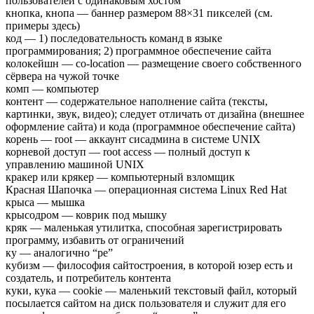
пользователей с одинаковым хостом
кнопка, кнопа — баннер размером 88×31 пикселей (см.
примеры здесь)
код — 1) последовательность команд в языке
программирования; 2) программное обеспечение сайта
колокейшн — co-location — размещение своего собственного
сёрвера на чужой точке
комп — компьютер
контент — содержательное наполнение сайта (тексты,
картинки, звук, видео); следует отличать от дизайна (внешнее
оформление сайта) и кода (программное обеспечение сайта)
корень — root — аккаунт сисадмина в системе UNIX
корневой доступ — root access — полный доступ к
управлению машиной UNIX
кракер или крякер — компьютерный взломщик
Красная Шапочка — операционная система Linux Red Hat
крыса — мышка
крысодром — коврик под мышку
кряк — маленькая утилитка, способная зарегистрировать
программу, избавить от ограничений
ку — аналогично “ре”
кубизм — философия сайтостроения, в которой юзер есть и
создатель, и потребитель контента
куки, кука — cookie — маленький текстовый файл, который
посылается сайтом на диск пользователя и служит для его