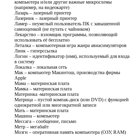
компьютера и/или другие важные микросхемы
(например, на видеокарте)
Лазарь – лазерный принтер
Лазерник – лазерный принтер
Ламер – неумелый пользователь ПК с завышенной
самооценкой (не путать с чайником)
Лекарство – взломщик программы, позволяющий
использовать её бесплатно
Леталка – компьютерная игра жанра авиасимуляторов
Линк – гиперссылка
Логин – идентификатор (имя), используемый для входа
в систему
Локалка – локальная сеть
Мак – компьютер Макинтош, производства фирмы
Apple
Мама – материнская плата
Мамка – материнская плата
Материнка -материнская плата
Матрица – пустой компак-диск (или DVD) с функцией
однократной или многократной записи
Мать – материнская плата
Машина – компьютер
Мессага – сообщение, письмо
Метр – мегабайт
Мозги – оперативная память компьютера (ОЗУ, RAM)