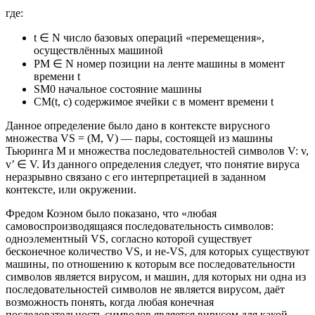
где:
t ∈ N число базовых операций «перемещения»,
осуществлённых машиной
PM ∈ N номер позиции на ленте машины в момент
времени t
SM0 начальное состояние машины
CM(t, c) содержимое ячейки c в момент времени t
Данное определение было дано в контексте вирусного
множества VS = (M, V) — пары, состоящей из машины
Тьюринга M и множества последовательностей символов V: v,
v’ ∈ V. Из данного определения следует, что понятие вируса
неразрывно связано с его интерпретацией в заданном
контексте, или окружении.
Фредом Коэном было показано, что «любая
самовоспроизводящаяся последовательность символов:
одноэлементный VS, согласно которой существует
бесконечное количество VS, и не-VS, для которых существуют
машины, по отношению к которым все последовательности
символов является вирусом, и машин, для которых ни одна из
последовательностей символов не является вирусом, даёт
возможность понять, когда любая конечная
последовательность символов является вирусом для какой-