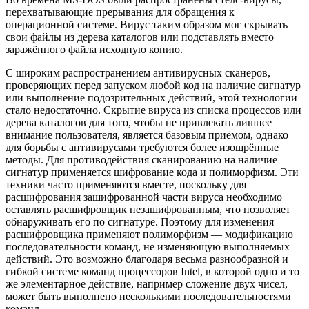
перехватывающие прерывания для обращения к
операционной системе. Вирус таким образом мог скрывать
свои файлы из дерева каталогов или подставлять вместо
заражённого файла исходную копию.
С широким распространением антивирусных сканеров,
проверяющих перед запуском любой код на наличие сигнатур
или выполнение подозрительных действий, этой технологии
стало недостаточно. Скрытие вируса из списка процессов или
дерева каталогов для того, чтобы не привлекать лишнее
внимание пользователя, является базовым приёмом, однако
для борьбы с антивирусами требуются более изощрённые
методы. Для противодействия сканированию на наличие
сигнатур применяется шифрование кода и полиморфизм. Эти
техники часто применяются вместе, поскольку для
расшифрования зашифрованной части вируса необходимо
оставлять расшифровщик незашифрованным, что позволяет
обнаруживать его по сигнатуре. Поэтому для изменения
расшифровщика применяют полиморфизм — модификацию
последовательности команд, не изменяющую выполняемых
действий. Это возможно благодаря весьма разнообразной и
гибкой системе команд процессоров Intel, в которой одно и то
же элементарное действие, например сложение двух чисел,
может быть выполнено несколькими последовательностями
команд.