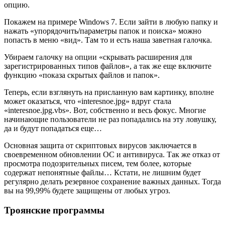
опцию.
Покажем на примере Windows 7. Если зайти в любую папку и
нажать «упорядочить/параметры папок и поиска» можно
попасть в меню «вид». Там то и есть наша заветная галочка.
Убираем галочку на опции «скрывать расширения для
зарегистрированных типов файлов», а так же еще включите
функцию «показа скрытых файлов и папок».
Теперь, если взглянуть на присланную вам картинку, вполне
может оказаться, что «interesnoe.jpg» вдруг стала
«interesnoe.jpg.vbs». Вот, собственно и весь фокус. Многие
начинающие пользователи не раз попадались на эту ловушку,
да и будут попадаться еще…
Основная защита от скриптовых вирусов заключается в
своевременном обновлении ОС и антивируса. Так же отказ от
просмотра подозрительных писем, тем более, которые
содержат непонятные файлы… Кстати, не лишним будет
регулярно делать резервное сохранение важных данных. Тогда
вы на 99,99% будете защищены от любых угроз.
Троянские программы