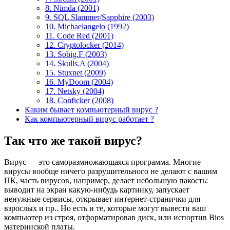
8. Nimda (2001)
9. SQL Slammer/Sapphire (2003)
10. Michaelangelo (1992)
11. Code Red (2001)
12. Cryptolocker (2014)
13. Sobig.F (2003)
14. Skulls.A (2004)
15. Stuxnet (2009)
16. MyDoom (2004)
17. Netsky (2004)
18. Conficker (2008)
Каким бывает компьютерный вирус ?
Как компьютерный вирус работает ?
Так что же такой вирус?
Вирус — это саморазмножающаяся программа. Многие
вирусы вообще ничего разрушительного не делают с вашим
ПК, часть вирусов, например, делает небольшую пакость:
выводит на экран какую-нибудь картинку, запускает
ненужные сервисы, открывает интернет-странички для
взрослых и пр.. Но есть и те, которые могут вывести ваш
компьютер из строя, отформатировав диск, или испортив Bios
материнской платы.