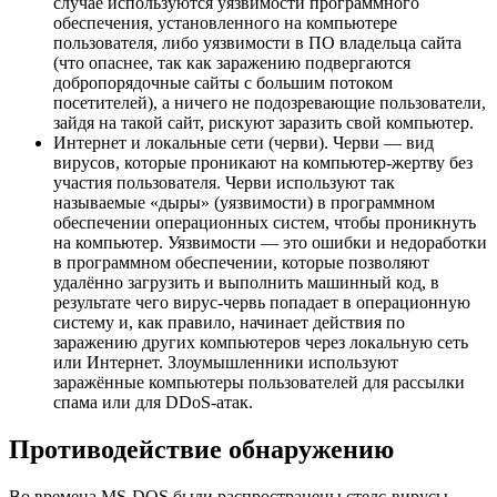
случае используются уязвимости программного
обеспечения, установленного на компьютере
пользователя, либо уязвимости в ПО владельца сайта
(что опаснее, так как заражению подвергаются
добропорядочные сайты с большим потоком
посетителей), а ничего не подозревающие пользователи,
зайдя на такой сайт, рискуют заразить свой компьютер.
Интернет и локальные сети (черви). Черви — вид
вирусов, которые проникают на компьютер-жертву без
участия пользователя. Черви используют так
называемые «дыры» (уязвимости) в программном
обеспечении операционных систем, чтобы проникнуть
на компьютер. Уязвимости — это ошибки и недоработки
в программном обеспечении, которые позволяют
удалённо загрузить и выполнить машинный код, в
результате чего вирус-червь попадает в операционную
систему и, как правило, начинает действия по
заражению других компьютеров через локальную сеть
или Интернет. Злоумышленники используют
заражённые компьютеры пользователей для рассылки
спама или для DDoS-атак.
Противодействие обнаружению
Во времена MS-DOS были распространены стелс-вирусы,