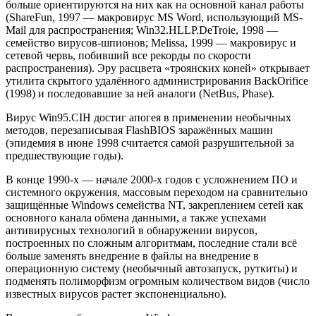
больше ориентируются на них как на основной канал работы
(ShareFun, 1997 — макровирус MS Word, использующий MS-
Mail для распространения; Win32.HLLP.DeTroie, 1998 —
семейство вирусов-шпионов; Melissa, 1999 — макровирус и
сетевой червь, побивший все рекорды по скорости
распространения). Эру расцвета «троянских коней» открывает
утилита скрытого удалённого администрирования BackOrifice
(1998) и последовавшие за ней аналоги (NetBus, Phase).
Вирус Win95.CIH достиг апогея в применении необычных
методов, перезаписывая FlashBIOS заражённых машин
(эпидемия в июне 1998 считается самой разрушительной за
предшествующие годы).
В конце 1990-x — начале 2000-x годов с усложнением ПО и
системного окружения, массовым переходом на сравнительно
защищённые Windows семейства NT, закреплением сетей как
основного канала обмена данными, а также успехами
антивирусных технологий в обнаружении вирусов,
построенных по сложным алгоритмам, последние стали всё
больше заменять внедрение в файлы на внедрение в
операционную систему (необычный автозапуск, руткиты) и
подменять полиморфизм огромным количеством видов (число
известных вирусов растет экспоненциально).