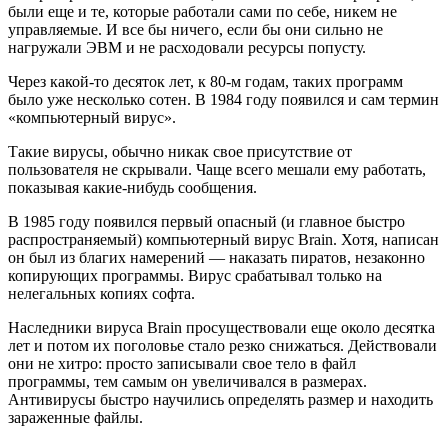
были еще и те, которые работали сами по себе, никем не
управляемые. И все бы ничего, если бы они сильно не
нагружали ЭВМ и не расходовали ресурсы попусту.
Через какой-то десяток лет, к 80-м годам, таких программ
было уже несколько сотен. В 1984 году появился и сам термин
«компьютерный вирус».
Такие вирусы, обычно никак свое присутствие от
пользователя не скрывали. Чаще всего мешали ему работать,
показывая какие-нибудь сообщения.
В 1985 году появился первый опасный (и главное быстро
распространяемый) компьютерный вирус Brain. Хотя, написан
он был из благих намерений — наказать пиратов, незаконно
копирующих программы. Вирус срабатывал только на
нелегальных копиях софта.
Наследники вируса Brain просуществовали еще около десятка
лет и потом их поголовье стало резко снижаться. Действовали
они не хитро: просто записывали свое тело в файл
программы, тем самым он увеличивался в размерах.
Антивирусы быстро научились определять размер и находить
зараженные файлы.