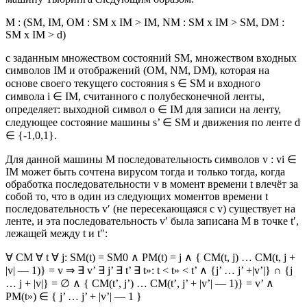
M : (SM, IM, OM : SM x IM > IM, NM : SM x IM > SM, DM :
SM x IM > d)
с заданным множеством состояний SM, множеством входных
символов IM и отображений (OM, NM, DM), которая на
основе своего текущего состояния s ∈ SM и входного
символа i ∈ IM, считанного с полубесконечной ленты,
определяет: выходной символ o ∈ IM для записи на ленту,
следующее состояние машины s’ ∈ SM и движения по ленте d
∈ {-1,0,1}.
Для данной машины M последовательность символов v : vi ∈
IM может быть сочтена вирусом тогда и только тогда, когда
обработка последовательности v в момент времени t влечёт за
собой то, что в один из следующих моментов времени t
последовательность v′ (не пересекающаяся с v) существует на
ленте, и эта последовательность v′ была записана M в точке t′,
лежащей между t и t″:
∀ CM ∀ t ∀ j: SM(t) = SM0 ∧ PM(t) = j ∧ { CM(t, j) … CM(t, j +
|v| — 1)} = v ⇒ ∃ v’ ∃ j’ ∃ t’ ∃ t»: t < t» < t’ ∧ {j’ … j’ +|v’|} ∩ {j
… j + |v|} = ∅ ∧ { CM(t’, j’) … CM(t’, j’ + |v’| — 1)} = v’ ∧
PM(t») ∈ { j’ … j’ + |v’| — 1 }