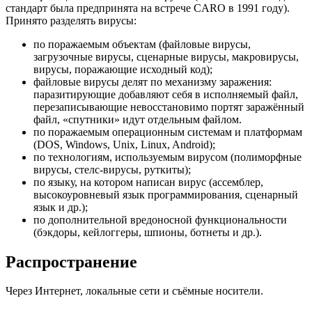
стандарт была предпринята на встрече CARO в 1991 году).
Принято разделять вирусы:
по поражаемым объектам (файловые вирусы,
загрузочные вирусы, сценарные вирусы, макровирусы,
вирусы, поражающие исходный код);
файловые вирусы делят по механизму заражения:
паразитирующие добавляют себя в исполняемый файл,
перезаписывающие невосстановимо портят заражённый
файл, «спутники» идут отдельным файлом.
по поражаемым операционным системам и платформам
(DOS, Windows, Unix, Linux, Android);
по технологиям, используемым вирусом (полиморфные
вирусы, стелс-вирусы, руткиты);
по языку, на котором написан вирус (ассемблер,
высокоуровневый язык программирования, сценарный
язык и др.);
по дополнительной вредоносной функциональности
(бэкдоры, кейлоггеры, шпионы, ботнеты и др.).
Распространение
Через Интернет, локальные сети и съёмные носители.