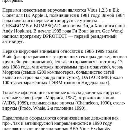
программ.
Первыми известными вирусами являются Virus 1,2,3 и Elk
Cloner для ПК Apple II, появившиеся в 1981 году. Зимой 1984
года появились первые антивирусные утилиты —
CHK4BOMB и BOMBSQAD авторства Энди Хопкинса (англ.
Andy Hopkins). В начале 1985 года Ги Вонг (англ. Gee Wong)
написал программу DPROTECT — первый резидентный
антивирус.
Первые вирусные эпидемии относятся к 1986-1989 годам:
Brain (распространялся в загрузочных секторах дискет, вызвал
крупнейшую эпидемию), Jerusalem (проявился в пятницу 13
мая 1988 года, уничтожая программы при их запуске), червь
Морриса (свыше 6200 компьютеров, большинство сетей
вышло из строя на срок до пяти суток), DATACRIME (около
100 тысяч заражённых ПЭВМ только в Нидерландах).
Тогда же оформились основные классы двоичных вирусов:
сетевые черви (червь Морриса, 1987), «троянские кони»
(AIDS, 1989), полиморфные вирусы (Chameleon, 1990), стелс-
вирусы (Frodo, Whale, 2-я половина 1990).
Параллельно оформляются организованные движения как
про-, так и антивирусной направленности: в 1990 году
появляются специализированная BBS Virus Exchange,