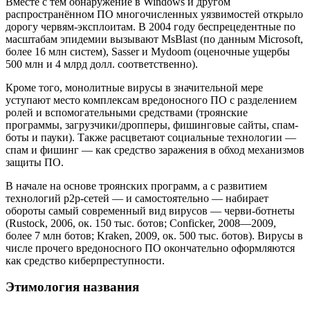
Вместе с тем обнаружение в Windows и другом
распространённом ПО многочисленных уязвимостей открыло
дорогу червям-эксплоитам. В 2004 году беспрецедентные по
масштабам эпидемии вызывают MsBlast (по данным Microsoft,
более 16 млн систем), Sasser и Mydoom (оценочные ущербы
500 млн и 4 млрд долл. соответственно).
Кроме того, монолитные вирусы в значительной мере
уступают место комплексам вредоносного ПО с разделением
ролей и вспомогательными средствами (троянские
программы, загрузчики/дропперы, фишинговые сайты, спам-
боты и пауки). Также расцветают социальные технологии —
спам и фишинг — как средство заражения в обход механизмов
защиты ПО.
В начале на основе троянских программ, а с развитием
технологий p2p-сетей — и самостоятельно — набирает
обороты самый современный вид вирусов — черви-ботнеты
(Rustock, 2006, ок. 150 тыс. ботов; Conficker, 2008—2009,
более 7 млн ботов; Kraken, 2009, ок. 500 тыс. ботов). Вирусы в
числе прочего вредоносного ПО окончательно оформляются
как средство киберпреступности.
Этимология названия