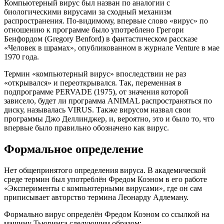
Компьютерный вирус был назван по аналогии с
биологическими вирусами за сходный механизм
распространения. По-видимому, впервые слово «вирус» по
отношению к программе было употреблено Грегори
Бенфордом (Gregory Benford) в фантастическом рассказе
«Человек в шрамах», опубликованном в журнале Venture в мае
1970 года.
Термин «компьютерный вирус» впоследствии не раз
«открывался» и переоткрывался. Так, переменная в
подпрограмме PERVADE (1975), от значения которой
зависело, будет ли программа ANIMAL распространяться по
диску, называлась VIRUS. Также вирусом назвал свои
программы Джо Деллинджер, и, вероятно, это и было то, что
впервые было правильно обозначено как вирус.
Формальное определение
Нет общепринятого определения вируса. В академической
среде термин был употреблён Фредом Коэном в его работе
«Эксперименты с компьютерными вирусами», где он сам
приписывает авторство термина Леонарду Адлеману.
Формально вирус определён Фредом Коэном со ссылкой на
машину Тьюринга следующим образом: