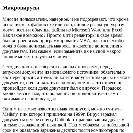
Макровирусы
Многие пользователи, наверное, и не подозревают, что кроме
исполняемых файлов exe или com, вполне реальную угрозу
могут нести и обычные файлы из Microsoft Word или Excel.
Как такое возможно? Просто в эти редакторы в свое время
был встроен язык программирования VBA, для того, чтобы
можно было дописывать макросы в качестве дополнения к
документам. Тем самым, если заменить их на свой макрос —
вполне может получиться вирус…
Сегодня, почти все версии офисных программ, перед
запуском документа из незнакомого источника, обязательно
вас переспросят, а точно ли хотите запустить макросы из этого
документа, и если нажать на кнопку «нет» — то ничего не
произойдет, если даже документ был с вирусом. Парадокс
заключается в том, что большинство пользователей сами
нажимают на кнопку «да»…
Одним из самых известных макровирусов, можно считать
Mellis’y, пик которой пришелся на 1999г. Вирус заражал
документы и через почту Outlook отправлял вашим друзьям
письмо с зараженной начинкой. Таким образом, за небольшой
срок им оказалось заражены десятки тысяч компьютеров по