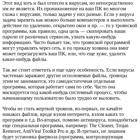
Этот вид хоть и был отнесен к вирусам, но непосредственно
им не является. Их проникновение на ваш ПК во многом
схожа с вирусами, только задачи у них разные. Если у вируса
задача заразить как можно больше компьютеров и выполнить
действие по удалению, открытию окон и пр. — то у троянской
программы, как правило, одна цель — скопировать ваши
пароли от различных сервисов, узнать какую-нибудь
информацию. Часто бывает так, что троянской программой
могут управлять через сеть, и по приказу хозяина она вмиг
может перезагрузить ваш ПК, или, что еще хуже, удалить
какие-нибудь файлы.
Так же стоит отметить и еще одну особенность. Если вирусы
частенько заражают другие исполняемые файлы, троянцы
этим не занимаются, это самодостаточная отдельная
программа, которая работает сама по себе. Часто она
маскируется под какой-нибудь системный процесс, чтобы
начинающему пользователю было трудно ее выловить.
Чтобы не стать жертвой троянов, во-первых, не качайте
никаких файлов, вроде взлом интернета, взлом каких то
программ и т.д. Во-вторых, помимо антивируса, понадобиться
еще специальная программа, например: The Cleaner, Trojan
Remover, AntiViral Toolkit Pro и др. В-третьих, не лишним
будет установка фаервола (программа, контролирующая