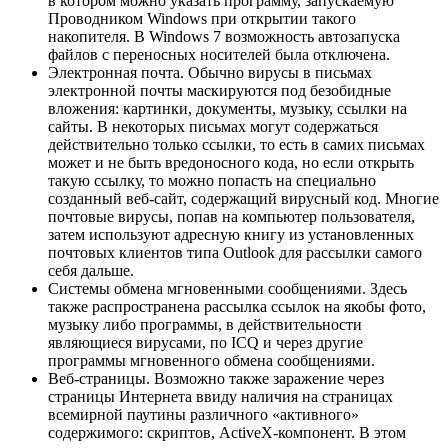
в котором можно указать программу, запускаемую
Проводником Windows при открытии такого
накопителя. В Windows 7 возможность автозапуска
файлов с переносных носителей была отключена.
Электронная почта. Обычно вирусы в письмах
электронной почты маскируются под безобидные
вложения: картинки, документы, музыку, ссылки на
сайты. В некоторых письмах могут содержаться
действительно только ссылки, то есть в самих письмах
может и не быть вредоносного кода, но если открыть
такую ссылку, то можно попасть на специально
созданный веб-сайт, содержащий вирусный код. Многие
почтовые вирусы, попав на компьютер пользователя,
затем используют адресную книгу из установленных
почтовых клиентов типа Outlook для рассылки самого
себя дальше.
Системы обмена мгновенными сообщениями. Здесь
также распространена рассылка ссылок на якобы фото,
музыку либо программы, в действительности
являющиеся вирусами, по ICQ и через другие
программы мгновенного обмена сообщениями.
Веб-страницы. Возможно также заражение через
страницы Интернета ввиду наличия на страницах
всемирной паутины различного «активного»
содержимого: скриптов, ActiveX-компонент. В этом