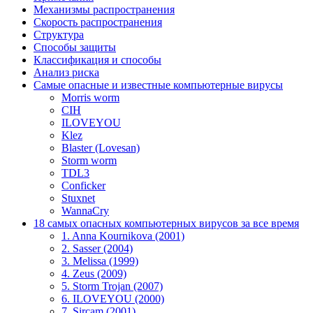
Механизмы распространения
Скорость распространения
Структура
Способы защиты
Классификация и способы
Анализ риска
Самые опасные и известные компьютерные вирусы
Morris worm
CIH
ILOVEYOU
Klez
Blaster (Lovesan)
Storm worm
TDL3
Conficker
Stuxnet
WannaCry
18 самых опасных компьютерных вирусов за все время
1. Anna Kournikova (2001)
2. Sasser (2004)
3. Melissa (1999)
4. Zeus (2009)
5. Storm Trojan (2007)
6. ILOVEYOU (2000)
7. Sircam (2001)