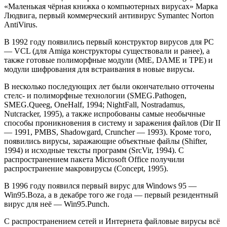
«Маленькая чёрная книжка о компьютерных вирусах» Марка
Людвига, первый коммерческий антивирус Symantec Norton
AntiVirus.
В 1992 году появились первый конструктор вирусов для PC
— VCL (для Amiga конструкторы существовали и ранее), а
также готовые полиморфные модули (MtE, DAME и TPE) и
модули шифрования для встраивания в новые вирусы.
В несколько последующих лет были окончательно отточены
стелс- и полиморфные технологии (SMEG.Pathogen,
SMEG.Queeg, OneHalf, 1994; NightFall, Nostradamus,
Nutcracker, 1995), а также испробованы самые необычные
способы проникновения в систему и заражения файлов (Dir II
— 1991, PMBS, Shadowgard, Cruncher — 1993). Кроме того,
появились вирусы, заражающие объектные файлы (Shifter,
1994) и исходные тексты программ (SrcVir, 1994). С
распространением пакета Microsoft Office получили
распространение макровирусы (Concept, 1995).
В 1996 году появился первый вирус для Windows 95 —
Win95.Boza, а в декабре того же года — первый резидентный
вирус для неё — Win95.Punch.
С распространением сетей и Интернета файловые вирусы всё