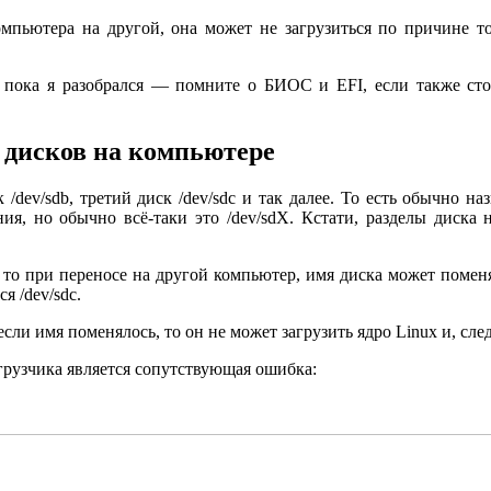
мпьютера на другой, она может не загрузиться по причине тог
пока я разобрался — помните о БИОС и EFI, если также стол
а дисков на компьютере
/dev/sdb, третий диск /dev/sdc и так далее. То есть обычно на
я, но обычно всё-таки это /dev/sdX. Кстати, разделы диска н
, то при переносе на другой компьютер, имя диска может помен
я /dev/sdc.
если имя поменялось, то он не может загрузить ядро Linux и, сле
грузчика является сопутствующая ошибка: