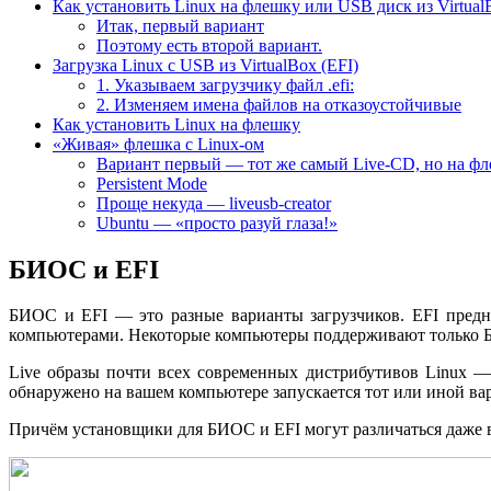
Как установить Linux на флешку или USB диск из Virtual
Итак, первый вариант
Поэтому есть второй вариант.
Загрузка Linux с USB из VirtualBox (EFI)
1. Указываем загрузчику файл .efi:
2. Изменяем имена файлов на отказоустойчивые
Как установить Linux на флешку
«Живая» флешка с Linux-ом
Вариант первый — тот же самый Live-CD, но на фл
Persistent Mode
Проще некуда — liveusb-creator
Ubuntu — «просто разуй глаза!»
БИОС и EFI
БИОС и EFI — это разные варианты загрузчиков. EFI пред
компьютерами. Некоторые компьютеры поддерживают только Б
Live образы почти всех современных дистрибутивов Linux —
обнаружено на вашем компьютере запускается тот или иной ва
Причём установщики для БИОС и EFI могут различаться даже 