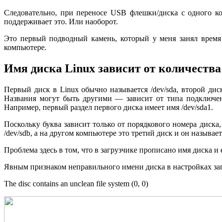
Следовательно, при переносе USB флешки/диска с одного ко
поддерживает это. Или наоборот.
Это первый подводный камень, который у меня занял время 
компьютере.
Имя диска Linux зависит от количеств
Первый диск в Linux обычно называется /dev/sda, второй диск 
Названия могут быть другими — зависит от типа подключени
Например, первый раздел первого диска имеет имя /dev/sda1.
Поскольку буква зависит только от порядкового номера диска
/dev/sdb, а на другом компьютере это третий диск и он называетс
Проблема здесь в том, что в загрузчике прописано имя диска и 
Явным признаком неправильного имени диска в настройках за
The disc contains an unclean file system (0, 0)