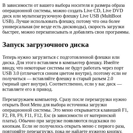
В зависимости от вашего выбора носителя и размера образа
операционной системы, можно создать Live CD, Live DVD
диск или мультизагрузочную флешку Live USB (MultiBoot
USB). Лучше использовать флешку, потому что она более
универсальная (не везде есть дисководы), скорость загрузки
быстрее, можно перезаписывать и добавлять свои программы.
Запуск загрузочного диска
Теперь нужно загрузиться с подготовленной флешки или
диска. Для этого вставляем в компьютер флешку. Имейте
ввиду, что некоторые системы не будут работать через порт
USB 3.0 (отличается синим цветом внутри), поэтому если не
получиться — вставляйте флешку в старый разъем 2.0
(черный цвет внутри). Соответственно, если у вас диск —
вставляете его в привод.
Перезагружаем компьютер. Сразу после перезагрузки нужно
открыть Boot Menu для выбора источника загрузки
операционной системы. Это меню открывается клавишей F1,
F2, F8, F9, F11, F12, Esc (в зависимости от материнской
платы). Обычно при загрузке появляются подсказки по
кнопкам. Если не получилось открыть меню с первого раза,
повторяйте перезагрузку, пока не найдете нужную кнопку.