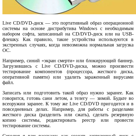
Live CD/DVD-диск — это портативный образ операционной
системы на основе дистрибутива Windows с необходимым
набором софта, записанный на CD/DVD-диск или на USB-
флешку. Как правило, такие устройства используются в
экстренных случаях, когда невозможна нормальная загрузка
ОС.
Например, синий «экран смерти» или блокирующий баннер.
Загрузившись с Live CD/DVD-диска, можно произвести
тестирование компонентов (процессора, жесткого диска,
оперативной памяти) или удалить зараженный вирусами
файл.
Записать или подготовить такой образ нужно заранее. Как
говорится, готовь сани летом, а телегу — зимой. Будьте во
всеоружии заранее. К тому же Live CD/DVD пригодится и в
повседневных делах. Например, для работы с разделами
жесткого диска (разделить или сжать), сделать резервную
копию системы, редактировать реестр или провести
тестирование системы.
Сегодня я вам расскажу, как создать загрузочный диск с