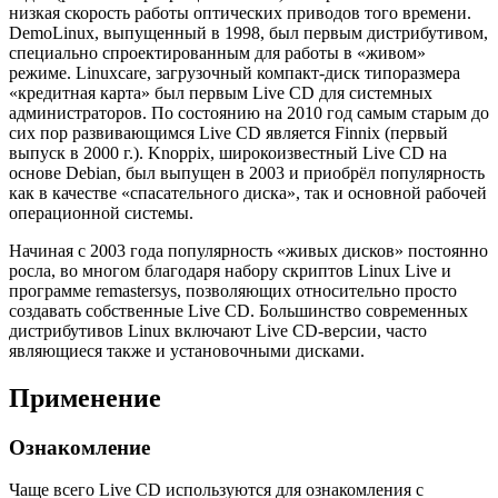
низкая скорость работы оптических приводов того времени.
DemoLinux, выпущенный в 1998, был первым дистрибутивом,
специально спроектированным для работы в «живом»
режиме. Linuxcare, загрузочный компакт-диск типоразмера
«кредитная карта» был первым Live CD для системных
администраторов. По состоянию на 2010 год самым старым до
сих пор развивающимся Live CD является Finnix (первый
выпуск в 2000 г.). Knoppix, широкоизвестный Live CD на
основе Debian, был выпущен в 2003 и приобрёл популярность
как в качестве «спасательного диска», так и основной рабочей
операционной системы.
Начиная с 2003 года популярность «живых дисков» постоянно
росла, во многом благодаря набору скриптов Linux Live и
программе remastersys, позволяющих относительно просто
создавать собственные Live CD. Большинство современных
дистрибутивов Linuх включают Live CD-версии, часто
являющиеся также и установочными дисками.
Применение
Ознакомление
Чаще всего Live CD используются для ознакомления с