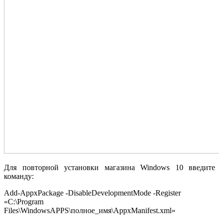
Для повторной установки магазина Windows 10 введите
команду:
Add-AppxPackage -DisableDevelopmentMode -Register
«C:\Program
Files\WindowsAPPS\полное_имя\AppxManifest.xml»