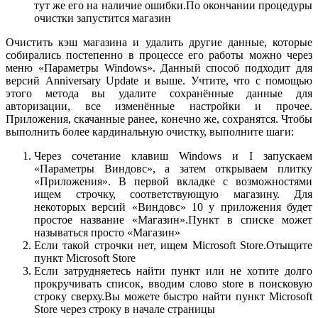
тут же его на наличие ошибки.По окончании процедуры
очистки запустится магазин
Очистить кэш магазина и удалить другие данные, которые
собирались постепенно в процессе его работы можно через
меню «Параметры Windows». Данный способ подходит для
версий Anniversary Update и выше. Учтите, что с помощью
этого метода вы удалите сохранённые данные для
авторизации, все изменённые настройки и прочее.
Приложения, скачанные ранее, конечно же, сохранятся. Чтобы
выполнить более кардинальную очистку, выполните шаги:
Через сочетание клавиш Windows и I запускаем
«Параметры Виндовс», а затем открываем плитку
«Приложения». В первой вкладке с возможностями
ищем строчку, соответствующую магазину. Для
некоторых версий «Виндовс» 10 у приложения будет
простое название «Магазин».Пункт в списке может
называться просто «Магазин»
Если такой строчки нет, ищем Microsoft Store.Отыщите
пункт Microsoft Store
Если затрудняетесь найти пункт или не хотите долго
прокручивать список, вводим слово store в поисковую
строку сверху.Вы можете быстро найти пункт Microsoft
Store через строку в начале страницы