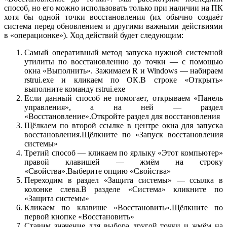
способ, но его можно использовать только при наличии на ПК
хотя бы одной точки восстановления (их обычно создаёт
система перед обновлением и другими важными действиями
в «операционке»). Ход действий будет следующим:
Самый оперативный метод запуска нужной системной
утилиты по восстановлению до точки — с помощью
окна «Выполнить». Зажимаем R и Windows — набираем
rstrui.exe и кликаем по ОК.В строке «Открыть»
выполните команду rstrui.exe
Если данный способ не помогает, открываем «Панель
управления», а на ней — раздел
«Восстановление».Откройте раздел для восстановления
Щёлкаем по второй ссылке в центре окна для запуска
восстановления.Щёлкните по «Запуск восстановления
системы»
Третий способ — кликаем по ярлыку «Этот компьютер»
правой клавишей — жмём на строку
«Свойства».Выберите опцию «Свойства»
Переходим в раздел «Защита системы» — ссылка в
колонке слева.В разделе «Система» кликните по
«Защита системы»
Кликаем по клавише «Восстановить».Щёлкните по
первой кнопке «Восстановить»
Ставим значение для выбора другой точки и жмём на