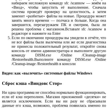
набираем несложную команду sfc /scannow — жмём на
«Ввод», чтобы запустить её выполнение. Сначала
система проведёт проверку на целостность, а затем
заменит «разбитые» файлы на новые. Процедура может
занять много времени — полчаса и больше. Когда она
завершится, перезагружаем ПК и смотрим, была ли
решена проблема с магазином.Вставьте sfc /scannow в
редакторе и нажмите на Enter
Если по окончании процедуры вы увидели в отчёте, что
не все файлы были вылечены или же если диагностика
не принесла положительный результат, откройте снова
консоль от имени администратора и выполните другую
команду DISM.exe /Online /Cleanup-image
/Restorehealth.Выполните команду DISM.exe /Online
/Cleanup-image /Restorehealth в консоли
Видео: как «вылечить» системные файлы Windows
Сброс кэша «Виндовс Стор»
Ни одна программа не способна нормально функционировать,
если её кэш переполнен. Магазин приложений «десятки» не
является исключением. Если вы ни разу не сбрасывали
данные его кэша, возможно, проблема появилась именно по