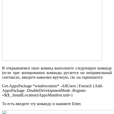
В открывшемся окне команд выполните следующую команду
(если при копировании команды ругается на неправильный
синтаксис, введите кавычки вручную, см. на скриншоте):
Get-AppxPackage *windowsstore* -AllUsers | Foreach {Add-
AppxPackage -DisableDevelopmentMode -Register
«$($_.InstallLocation)\AppxManifest.xml»}
То есть введите эту команду и нажмите Enter.