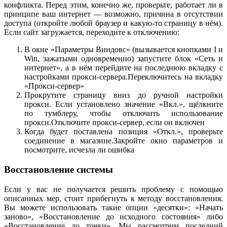
конфликта. Перед этим, конечно же, проверьте, работает ли в
принципе ваш интернет — возможно, причина в отсутствии
доступа (откройте любой браузер и какую-то страницу в нём).
Если сайт загружается, переходите к отключению:
В окне «Параметры Виндовс» (вызывается кнопками I и
Win, зажатыми одновременно) запустите блок «Сеть и
интернет», а в нём перейдите на последнюю вкладку с
настройками прокси-сервера.Переключитесь на вкладку
«Прокси-сервер»
Прокрутите страницу вниз до ручной настройки
прокси. Если установлено значение «Вкл.», щёлкните
по тумблеру, чтобы отключить использование
прокси.Отключите прокси-сервер, если он включен
Когда будет поставлена позиция «Откл.», проверьте
соединение в магазине.Закройте окно параметров и
посмотрите, исчезла ли ошибка
Восстановление системы
Если у вас не получается решить проблему с помощью
описанных мер, стоит прибегнуть к методу восстановления.
Вы можете использовать такие опции «десятки»: «Начать
заново», «Восстановление до исходного состояния» либо
«Восстановление до точки». Мы рассмотрим последний