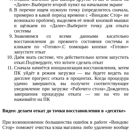
«Далее».Выберите второй пункт на начальном экране
В перечне ищем нужную точку (определитесь сначала,
примерно в какой период времени с «Виндовс Стор» не
возникало проблем), выделяем её левой кнопкой мышки
и щёлкаем по «Далее».Выберите точку для отката
системы
Знакомимся со всеми данными касательно
восстановления до прежнего состояния системы и
кликаем по «Готово».С помощью кнопки «Готово»
запустите откат
Даём знать системе, что действительно хотим запустить
откат.Подтвердите, что хотите сделать откат
Сначала начнётся инициализация восстановления, затем
ПК уйдёт в режим загрузки — вы будете видеть на
дисплее прогресс отката в процентах. Когда процедура
удачно завершится, вы получите соответствующее
уведомление при загрузке «Рабочего стола».Дождитесь
завершения процедуры отката — ни на что не
нажимайте на ПК
Видео: делаем откат до точки восстановления в «десятке»
При возникновении большинства ошибок в работе «Виндовс
Стор» поможет очистка кэша магазина либо удаление вообще