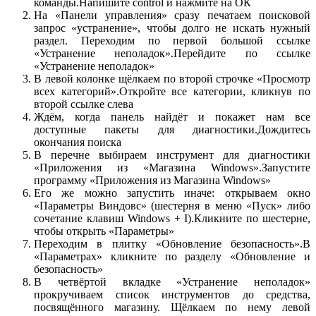
команды.Напишите control и нажмите на ОК
На «Панели управления» сразу печатаем поисковой
запрос «устранение», чтобы долго не искать нужный
раздел. Переходим по первой большой ссылке
«Устранение неполадок».Перейдите по ссылке
«Устранение неполадок»
В левой колонке щёлкаем по второй строчке «Просмотр
всех категорий».Откройте все категории, кликнув по
второй ссылке слева
Ждём, когда панель найдёт и покажет нам все
доступные пакеты для диагностики.Дождитесь
окончания поиска
В перечне выбираем инструмент для диагностики
«Приложения из «Магазина Windows».Запустите
программу «Приложения из Магазина Windows»
Его же можно запустить иначе: открываем окно
«Параметры Виндовс» (шестерня в меню «Пуск» либо
сочетание клавиш Windows + I).Кликните по шестерне,
чтобы открыть «Параметры»
Переходим в плитку «Обновление безопасность».В
«Параметрах» кликните по разделу «Обновление и
безопасность»
В четвёртой вкладке «Устранение неполадок»
прокручиваем список инструментов до средства,
посвящённого магазину. Щёлкаем по нему левой