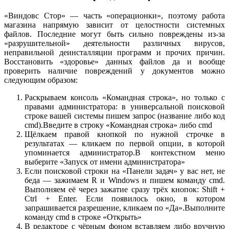
«Виндовс Стор» — часть «операционки», поэтому работа
магазина напрямую зависит от целостности системных
файлов. Последние могут быть сильно повреждены из-за
«разрушительной» деятельности различных вирусов,
неправильной деинсталляции программ и прочих причин.
Восстановить «здоровье» данных файлов да и вообще
проверить наличие повреждений у документов можно
следующим образом:
Раскрываем консоль «Командная строка», но только с
правами администратора: в универсальной поисковой
строке вашей системы пишем запрос (название либо код
cmd).Введите в строку «Командная строка» либо cmd
Щёлкаем правой кнопкой по нужной строчке в
результатах — кликаем по первой опции, в которой
упоминается администратор.В контекстном меню
выберите «Запуск от имени администратора»
Если поисковой строки на «Панели задач» у вас нет, не
беда — зажимаем R и Windows и пишем команду cmd.
Выполняем её через зажатие сразу трёх кнопок: Shift +
Ctrl + Enter. Если появилось окно, в котором
запрашивается разрешение, кликаем по «Да».Выполните
команду cmd в строке «Открыть»
В редакторе с чёрным фоном вставляем либо вручную