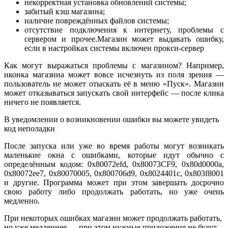
некорректная установка обновлений системы;
забитый кэш магазина;
наличие повреждённых файлов системы;
отсутствие подключения к интернету, проблемы с
сервером и прочее.Магазин может выдавать ошибку,
если в настройках системы включен прокси-сервер
Как могут выражаться проблемы с магазином? Например,
иконка магазина может вовсе исчезнуть из поля зрения —
пользователь не может отыскать её в меню «Пуск». Магазин
может отказываться запускать свой интерфейс — после клика
ничего не появляется.
В уведомлении о возникновении ошибки вы можете увидеть
код неполадки
После запуска или уже во время работы могут возникать
маленькие окна с ошибками, которые идут обычно с
определённым кодом: 0x80072efd, 0x80073CF9, 0x80d0000a,
0x80072ee7, 0x80070005, 0x800706d9, 0x8024401c, 0x803f8001
и другие. Программа может при этом завершать досрочно
свою работу либо продолжать работать, но уже очень
медленно.
При некоторых ошибках магазин может продолжать работать,
но уже медленнее — при этом нужные приложения не будут