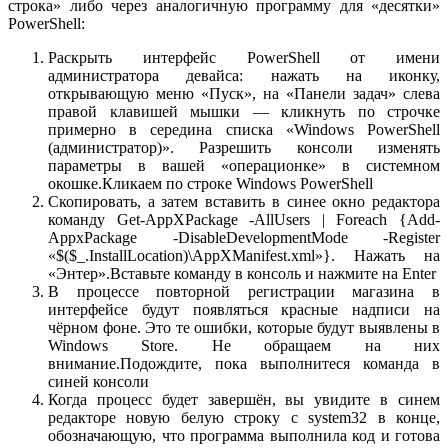
строка» либо через аналогичную программу для «десятки»
PowerShell:
Раскрыть интерфейс PowerShell от имени
администратора девайса: нажать на иконку,
открывающую меню «Пуск», на «Панели задач» слева
правой клавишей мышки — кликнуть по строчке
примерно в середина списка «Windows PowerShell
(администратор)». Разрешить консоли изменять
параметры в вашей «операционке» в системном
окошке.Кликаем по строке Windows PowerShell
Скопировать, а затем вставить в синее окно редактора
команду Get-AppXPackage -AllUsers | Foreach {Add-
AppxPackage -DisableDevelopmentMode -Register
«$($_.InstallLocation)\AppXManifest.xml»}. Нажать на
«Энтер».Вставьте команду в консоль и нажмите на Enter
В процессе повторной регистрации магазина в
интерфейсе будут появляться красные надписи на
чёрном фоне. Это те ошибки, которые будут выявлены в
Windows Store. Не обращаем на них
внимание.Подождите, пока выполнитеся команда в
синей консоли
Когда процесс будет завершён, вы увидите в синем
редакторе новую белую строку с system32 в конце,
обозначающую, что программа выполнила код и готова