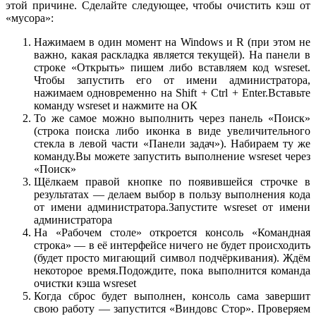
этой причине. Сделайте следующее, чтобы очистить кэш от
«мусора»:
Нажимаем в один момент на Windows и R (при этом не
важно, какая раскладка является текущей). На панели в
строке «Открыть» пишем либо вставляем код wsreset.
Чтобы запустить его от имени администратора,
нажимаем одновременно на Shift + Ctrl + Enter.Вставьте
команду wsreset и нажмите на ОК
То же самое можно выполнить через панель «Поиск»
(строка поиска либо иконка в виде увеличительного
стекла в левой части «Панели задач»). Набираем ту же
команду.Вы можете запустить выполнение wsreset через
«Поиск»
Щёлкаем правой кнопке по появившейся строчке в
результатах — делаем выбор в пользу выполнения кода
от имени администратора.Запустите wsreset от имени
администратора
На «Рабочем столе» откроется консоль «Командная
строка» — в её интерфейсе ничего не будет происходить
(будет просто мигающий символ подчёркивания). Ждём
некоторое время.Подождите, пока выполнится команда
очистки кэша wsreset
Когда сброс будет выполнен, консоль сама завершит
свою работу — запустится «Виндовс Стор». Проверяем