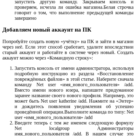
запустить другую команду. Закрываем консоль и
проверяем, исчезла ли ошибка магазина.Белая строчка
говорит о том, что выполнение предыдущей команды
завершено
Добавляем новый аккаунт на ПК
Попробуйте создать новую «учётку» на ПК и зайти в магазин
через неё. Если этот способ сработает, удалите впоследствии
старый аккаунт и работайте в системе через новый. Создать
аккаунт можно через «Командную строку»:
Запустить консоль от имени администратора, используя
подробную инструкцию из раздела «Восстановление
повреждённых файлов» в этой статье. Наберите сначала
команду Net user «имя_нового_пользователя» /add.
Вместо имени нового юзера, напишите придуманное
заранее название своего нового профиля. Например, это
может быть Net user katherine /add. Нажмите на «Энтер»
и дождитесь появления уведомления об успешно
проведённой операции.Выполните команда по типу: Net
user «имя_нового_пользователя» /add
Введите теперь с тем же именем следующую формулу
Net localgroup Администраторы
имя_нового_пользователя /add. В нашем случае это