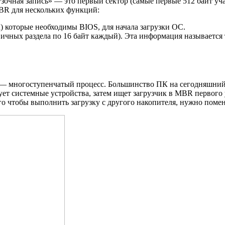
узочная запись» — это первый сектор (самые первые 512 байт уч
BR для нескольких функций:
) которые необходимы BIOS, для начала загрузки ОС.
ных раздела по 16 байт каждый). Эта информация называется таб
— многоступенчатый процесс. Большинство ПК на сегодняшний 
ет системные устройства, затем ищет загрузчик в MBR первог
ого чтобы выполнить загрузку с другого накопителя, нужно помен