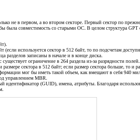
олько не в первом, а во втором секторе. Первый сектор по преж
чтобы была совместимость со старыми ОС. В целом структура GPT
йт).
 (если используется сектор в 512 байт, то по подсчетам доступн
 разделов записаны в начале и в конце диска.
 существует ограничение в 264 раздела из-за разрядности полей.
размере сектора в 512 байт; если размер сектора больше, то и ра
формации мог бы иметь такой объем, как вмещают в себя 940 мил
под управлением MBR.
й идентификатор (GUID), имена, атрибуты. Благодаря использо
м.