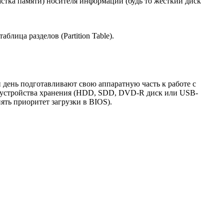
астка памяти) носителя информации (будь то жесткий диск
лица разделов (Partition Table).
день подготавливают свою аппаратную часть к работе с
о устройства хранения (HDD, SDD, DVD-R диск или USB-
ять приоритет загрузки в BIOS).