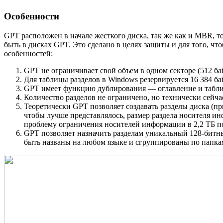
Особенности
GPT расположен в начале жесткого диска, так же как и MBR, т
быть в дисках GPT. Это сделано в целях защиты и для того, 
особенностей:
GPT не ограничивает свой объем в одном секторе (512 ба
Для таблицы разделов в Windows резервируется 16 384 байт
GPT имеет функцию дублирования — оглавление и таблица
Количество разделов не ограничено, но технически сейчас
Теоретически GPT позволяет создавать разделы диска (при 
чтобы лучше представлялось, размер раздела носителя ин
проблему ограничения носителей информации в 2,2 ТБ 
GPT позволяет назначить разделам уникальный 128-битны
быть названы на любом языке и сгруппированы по папка