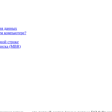
ия данных
ем компьютере?
дной строке
диска (MBR)