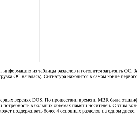
ет информацию из таблицы разделов и готовится загрузить ОС. 
рузка ОС началась). Сигнатура находится в самом конце первог
первых версиях DOS. По прошествии времени MBR была отшлифов
и потребность в больших объемах памяти носителей. С этим во
может поддерживать более 4 основных разделов на одном диске.