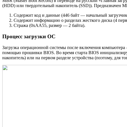
MBR (Master Boot Record) в переводе на русский «Главная загр
(HDD) или твердотельный накопитель (SSD)). Предназначен M
Содержит код и данные (446 байт — начальный загрузчик
Содержит информацию о разделах жесткого диска (4 первич
Стража (0xAA55, размер — 2 байта).
Процесс загрузки ОС
Загрузка операционной системы после включения компьютера 
помощью прошивки BIOS. Во время старта BIOS инициализиру
накопитель) или на первом разделе устройства (поэтому, для т