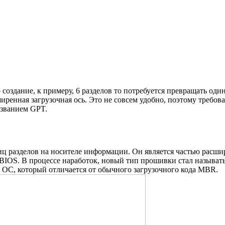
создание, к примеру, 6 разделов то потребуется превращать оди
иренная загрузочная ось. Это не совсем удобно, поэтому требов
азванием GPT.
иц разделов на носителе информации. Он является частью расши
ь BIOS. В процессе наработок, новый тип прошивки стал называться
и ОС, который отличается от обычного загрузочного кода MBR.