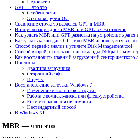
Недостатки
GPT — что это
Особенности
Этапы загрузки ОС
Сравнение структур разделов GPT и MBR
Инициализация диска MBR или GPT: в чем отличие
Kак узнать MBR или GPT разметка на устройстве хранен
Как узнать какой диск GPT или MBR используется в ваш
Способ первый: анализ в утилите Disk Management tool
Способ второй: использование команды Diskpart в коман
Как восстановить главный загрузочный сектор жесткого 
Причины
Два типа загрузчика
Сторонний софт
Вирусы
Восстановление загрузки Windows 7
Изменение источников загрузки
Работа с компакт-диска или флеш-устройства
Если исправления не помогли
Нестандартный способ
В Windows XP
MBR — что это