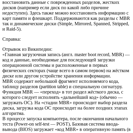
восстановить данные с поврежденных разделов, жестких
дисков (например если диск по какой либо причине
недоступен). Здесь также можно восстановить информацию с
карт памяти и флешкарт. Поддерживаются как разделы с MBR
так и динамические диски (Simple, Mirrored, Spanned, Stripped,
и Raid-5).
Справка:
Отрывок из Википедии:
«Главная загрузочная запись (англ. master boot record, MBR) —
код и данные, необходимые для последующей загрузки
операционной системы и расположенные в первых
физических секторах (чаще всего в самом первом) на жёстком
диске или другом устройстве хранения информации.
MBR содержит небольшой фрагмент исполняемого кода,
таблицу разделов (partition table) и специальную сигнатуру.
Функция MBR — «переход» в тот раздел жёсткого диска, с
которого следует исполнять «дальнейший код» (обычно —
загружать ОС). На «стадии MBR» происходит выбор раздела
диска, загрузка кода ОС происходит на более поздних этапах
алгоритма.
В процессе запуска компьютера, после окончания начального
теста (Power-on self-test — POST), Базовая система ввода-
вывода (BIOS) загружает «код MBR» в оперативную память (в