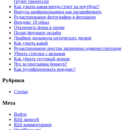
грузит процессор
Как узнать какая винда стоит на ноутбуке?
Вирусы шифровальщики как расшифровать
Редактирование фотографии в фотошопе
Виндовс 10 образ
Отключить флеш в хроме
Пизап фотошоп онлайн
Драйвер дисковода оптических дисков
Как узнать какой
Редактирование реестра запрещено администратором
Убрать стрелки с ярлыков
Как убрать тестовый режим
Что за программа бонжур?
Как русифицировать виндовс?
Рубрики
Статьи
Мета
Войти
RSS
записей
RSS
комментариев
WordPress.org