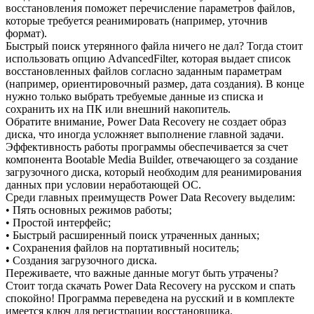
восстановления поможет перечисление параметров файлов,
которые требуется реанимировать (например, уточнив
формат).
Быстрый поиск утерянного файла ничего не дал? Тогда стоит
использовать опцию AdvancedFilter, которая выдает список
восстановленных файлов согласно заданным параметрам
(например, ориентировочный размер, дата создания). В конце
нужно только выбрать требуемые данные из списка и
сохранить их на ПК или внешний накопитель.
Обратите внимание, Power Data Recovery не создает образ
диска, что иногда усложняет выполнение главной задачи.
Эффективность работы программы обеспечивается за счет
компонента Bootable Media Builder, отвечающего за создание
загрузочного диска, который необходим для реанимирования
данных при условии неработающей ОС.
Среди главных преимуществ Power Data Recovery выделим:
• Пять основных режимов работы;
• Простой интерфейс;
• Быстрый расширенный поиск утраченных данных;
• Сохранения файлов на портативный носитель;
• Создания загрузочного диска.
Переживаете, что важные данные могут быть утрачены?
Стоит тогда скачать Power Data Recovery на русском и спать
спокойно! Программа переведена на русский и в комплекте
имеется ключ для регистрации восстановщика.