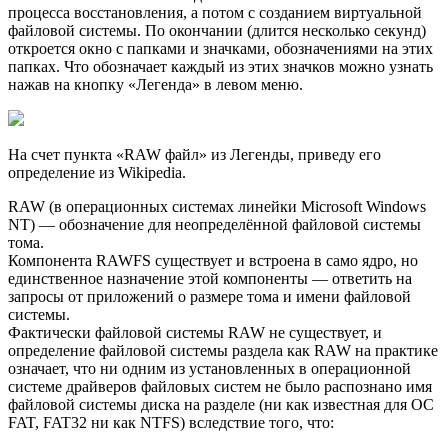
процесса восстановления, а потом с созданием виртуальной
файловой системы. По окончании (длится несколько секунд)
откроется окно с папками и значками, обозначениями на этих
папках. Что обозначает каждый из этих значков можно узнать
нажав на кнопку «Легенда» в левом меню.
На счет пункта «RAW файл» из Легенды, приведу его
определение из Wikipedia.
RAW (в операционных системах линейки Microsoft Windows
NT) — обозначение для неопределённой файловой системы
тома.
Компонента RAWFS существует и встроена в само ядро, но
единственное назначение этой компоненты — ответить на
запросы от приложений о размере тома и имени файловой
системы.
Фактически файловой системы RAW не существует, и
определение файловой системы раздела как RAW на практике
означает, что ни одним из установленных в операционной
системе драйверов файловых систем не было распознано имя
файловой системы диска на разделе (ни как известная для ОС
FAT, FAT32 ни как NTFS) вследствие того, что: