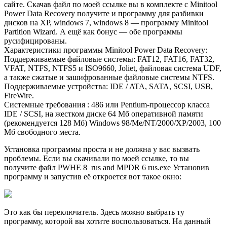
сайте. Скачав файл по моей ссылке вы в комплекте с Minitool
Power Data Recovery получите и программу для разбивки
дисков на XP, windows 7, windows 8 — программу Minitool
Partition Wizard. А ещё как бонус — обе программы
русифицированы.
Характеристики программы Minitool Power Data Recovery:
Поддерживаемые файловые системы: FAT12, FAT16, FAT32,
VFAT, NTFS, NTFS5 и ISO9660, Joliet, файловая система UDF,
а также сжатые и зашифрованные файловые системы NTFS.
Поддерживаемые устройства: IDE / ATA, SATA, SCSI, USB,
FireWire.
Системные требования : 486 или Pentium-процессор класса
IDE / SCSI, на жестком диске 64 Мб оперативной памяти
(рекомендуется 128 Мб) Windows 98/Me/NT/2000/XP/2003, 100
Мб свободного места.
Установка программы проста и не должна у вас вызвать
проблемы. Если вы скачивали по моей ссылке, то вы
получите файл PWHE 8_rus and MPDR 6 rus.exe Установив
программу и запустив её откроется вот такое окно:
Это как бы переключатель. Здесь можно выбрать ту
программу, которой вы хотите воспользоваться. На данный