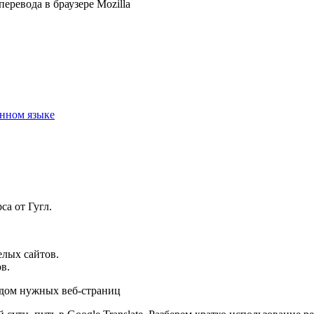
еревода в браузере Mozilla
анном языке
са от Гугл.
лых сайтов.
в.
одом нужных веб-страниц