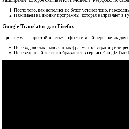
Расширение, которое скачивается в Мозилла Фаерфокс, по своей 
После того, как дополнение будет установлено, переходим
Нажимаем на иконку программы, которая направляет в Г
Google Translator для Firefox
Программа — простой и весьма эффективный переводчик для 
Перевод любых выделенных фрагментов страниц или рес
Переведенный текст отображается в сервисе Google Transl