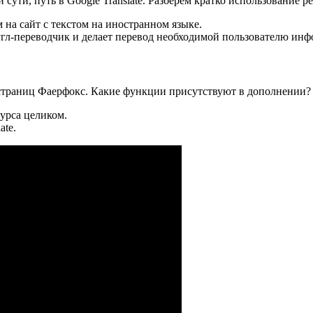
сути, путь в Google Translate. Разберем кратко использование ре
 на сайт с текстом на иностранном языке.
угл-переводчик и делает перевод необходимой пользователю ин
страниц Фаерфокс. Какие функции присутствуют в дополнении?
урса целиком.
ate.