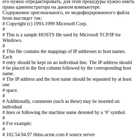
его нужно отредактировать, для этой процедуры нужно иметь
права администратора на данном компьютере.
Содержимое оригинального, не модифицированного файла
hosts выглядет так:
# Copyright (c) 1993-1999 Microsoft Corp.
#
# This is a sample HOSTS file used by Microsoft TCP/IP for
Windows.
#
# This file contains the mappings of IP addresses to host names.
Each
# entry should be kept on an individual line. The IP address should
# be placed in the first column followed by the corresponding host
name.
# The IP address and the host name should be separated by at least
one
# space.
#
# Additionally, comments (such as these) may be inserted on
individual
# lines or following the machine name denoted by a ‘#’ symbol.
#
# For example:
#
# 102.54.94.97 rhino.acme.com # source server