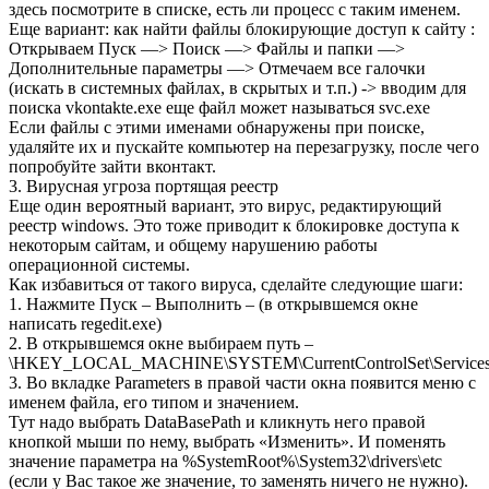
здесь посмотрите в списке, есть ли процесс с таким именем.
Еще вариант: как найти файлы блокирующие доступ к сайту :
Открываем Пуск —> Поиск —> Файлы и папки —>
Дополнительные параметры —> Отмечаем все галочки
(искать в системных файлах, в скрытых и т.п.) -> вводим для
поиска vkontakte.exe еще файл может называться svc.exe
Если файлы с этими именами обнаружены при поиске,
удаляйте их и пускайте компьютер на перезагрузку, после чего
попробуйте зайти вконтакт.
3. Вирусная угроза портящая реестр
Еще один вероятный вариант, это вирус, редактирующий
реестр windows. Это тоже приводит к блокировке доступа к
некоторым сайтам, и общему нарушению работы
операционной системы.
Как избавиться от такого вируса, сделайте следующие шаги:
1. Нажмите Пуск – Выполнить – (в открывшемся окне
написать regedit.exe)
2. В открывшемся окне выбираем путь –
\HKEY_LOCAL_MACHINE\SYSTEM\CurrentControlSet\Services\T
3. Во вкладке Parameters в правой части окна появится меню с
именем файла, его типом и значением.
Тут надо выбрать DataBasePath и кликнуть него правой
кнопкой мыши по нему, выбрать «Изменить». И поменять
значение параметра на %SystemRoot%\System32\drivers\etc
(если у Вас такое же значение, то заменять ничего не нужно).