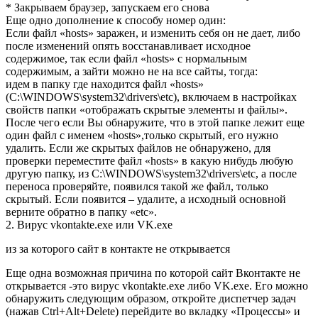
* Закрываем браузер, запускаем его снова
Еще одно допoлнeниe к спoсобу номер один:
Если файл «hоsts» заражен, и изменить себя он не дает, либо
после изменений опять восстанавливает исходное
содержимое, так если файл «hosts» с нормальным
содержимым, а зайти можно не на все сайты, тогда:
идем в папку где находится файл «hоsts»
(C:\WINDOWS\system32\drivers\etc), включаем в настройках
свойств папки «отобрaжать cкрытые элeменты и файлы».
После чего если Вы обнаружите, что в этой папке лежит еще
один файл с именем «hosts»,только скрытый, его нужно
удалить. Если же скрытых файлов не обнаружено, для
проверки переместите файл «hosts» в какую нибудь любую
другую папку, из C:\WINDOWS\system32\drivers\etc, а после
переноса проверяйте, появился такой же файл, только
скрытый. Если появится – удалите, а исходный основной
верните обратно в папку «etc».
2. Вирyc vkontakte.exe или VK.exe
из за которого сайт в контакте не открывается
Еще oдна возможная причинa по которой сайт Вконтакте не
открывается -это вируc vkontakte.exe либо VK.exe. Его можно
обнаружить следующим образом, откройте диспетчер задач
(нажав Ctrl+Alt+Delete) перейдите во вкладку «Процессы» и