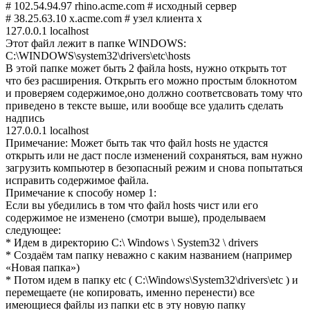
# 102.54.94.97 rhino.acme.com # исходный сервер
# 38.25.63.10 x.acme.com # узел клиента x
127.0.0.1 localhost
Этот файл лежит в папке WINDOWS:
C:\WINDOWS\system32\drivers\etc\hosts
В этой папке может быть 2 файла hosts, нужно открыть тот
что без расширения. Открыть его можно простым блокнотом
и проверяем содержимое,оно должно соответсвовать тому что
приведено в тексте выше, или вообще все удалить сделать
надпись
127.0.0.1 localhost
Примечание: Может быть так что файл hosts не удастся
открыть или не даст после изменений сохраняться, вам нужно
загрузить компьютер в безопасный режим и снова попытаться
исправить содержимое файла.
Примечание к способу номер 1:
Если вы убедились в том что файл hosts чист или его
содержимое не изменено (смотри выше), проделываем
следующее:
* Идем в директорию C:\ Windоws \ Systеm32 \ drivers
* Создaём там папку неважно с каким названием (например
«Новая папка»)
* Потом идем в пaпку etc ( C:\Windows\System32\drivers\etc ) и
пeремещаете (не копировать, именно перенести) все
имеющиеся файлы из папки etc в эту новую папку