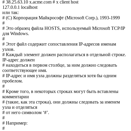
# 38.25.63.10 x.acme.com # x client host
127.0.0.1 localhost
или так:
# (C) Корпорация Майкрософт (Microsoft Corp.), 1993-1999
#
# Это образец файла HOSTS, используемый Microsoft TCP/IP
для Windows.
#
# Этот файл содержит сопоставления IP-адресов именам
узлов.
# Каждый элемент должен располагаться в отдельной строке.
IP-адрес должен
# находиться в первом столбце, за ним должно следовать
соответствующее имя.
# IP-адрес и имя узла должны разделяться хотя бы одним
пробелом.
#
# Кроме того, в некоторых строках могут быть вставлены
комментарии
# (такие, как эта строка), они должны следовать за именем
узла и отделяться
# от него символом ‘#’.
#
# Например:
#