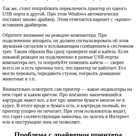
Так же, стоит попробовать переключить принтер из одного
USB порта в другой. При этом Windows автоматически
поставит заново драйвер. Этим отметается вариант с «криво»
вставшим драйвером.
Обратите внимание на реакцию компьютера. При
подключении аппарата, он должен сигнализировать об этом
звуковым сигналом и всплывающим сообщением в системном
трее. Таким образом Вы сразу проверите ещё и кабель. Если
никакой реакции на подключение в разные USB-порты
компьютера нет, то попробуйте поменять кабель — скорее
всего он и есть причина того, что принтер не работает. Его
могли пережать, передавить стулом, погрызть домашние
животные и т.п.
Внимательно осмотрите сам принтер — какие индикаторы на
нем горят и каким цветом. Про внезапно закончившийся
картридж знают все, а вот про замятие бумаги многие не в
курсе. В итоге вроде и бумага есть, и картридж полный, но
принтер упорно не печатает. При этом пользователь видит,
что горит соответствующая лампочка, но залезть в Интернет
или в инструкцию лень не позволяет.
Проблема с драйвером принтера