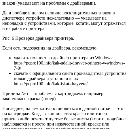
знаков (указывают на проблемы с драйверами).
Да и вообще в целом наличие восклицательных знаков в
диспетчере устройств нежелательно — указывает на
неполадки с устройствами, которые, кстати, могут отражаться
и на работе принтера.
Рис. 6 Проверка драйвера принтера.
Если есть подозрения на драйвера, рекомендую:
удалить полностью драйвер принтера из Windows:
https://pcpro100.info/kak-udalit-drayver-printera-v-windows-
7-8/
скачать с официального сайта производителя устройства
новые драйвера и установить их:
https://pcpro100.info/kak-iskat-drayvera/
Причина №5 — проблема с картриджем, например
закончилась краска (тонер)
Последнее, на чем хотел остановиться в данной статье — это
на картридже. Когда заканчивается краска или тонер —
принтер либо печатает пустые белые листы (кстати, подобное
наблюдается и просто при некачественной краске или