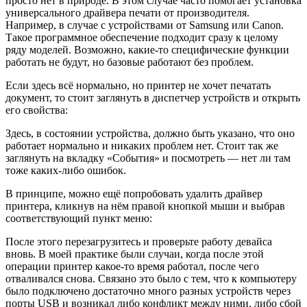
просто нет в природе. В этом случае часто помогает установка
универсального драйвера печати от производителя.
Например, в случае с устройствами от Samsung или Canon.
Такое программное обеспечение подходит сразу к целому
ряду моделей. Возможно, какие-то специфические функции
работать не будут, но базовые работают без проблем.
Если здесь всё нормально, но принтер не хочет печатать
документ, то стоит заглянуть в диспетчер устройств и открыть
его свойства:
Здесь, в состоянии устройства, должно быть указано, что оно
работает нормально и никаких проблем нет. Стоит так же
заглянуть на вкладку «События» и посмотреть — нет ли там
тоже каких-либо ошибок.
В принципе, можно ещё попробовать удалить драйвер
принтера, кликнув на нём правой кнопкой мыши и выбрав
соответствующий пункт меню:
После этого перезагрузитесь и проверьте работу девайса
вновь. В моей практике были случаи, когда после этой
операции принтер какое-то время работал, после чего
отваливался снова. Связано это было с тем, что к компьютеру
было подключено достаточно много разных устройств через
порты USB и возникал либо конфликт между ними, либо сбой