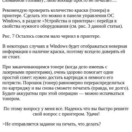
сломанной головке) , либо вообще просто не печатает…
Рекомендую проверить количество краски (тонера) в
принтере. Сделать это можно в панели управления ОС
Windows, в разделе «Устройства и принтеры»: перейдя в
свойства нужного оборудования (см. рис. 3 данной статьи).
Рис. 7 Осталось совсем мало чернил в принтере.
В некоторых случаях в Windows будет отображаться неверная
информация о наличие краски, поэтому всецело доверять ей
не стоит.
При заканчивающимся тонере (когда дело имеешь с
лазерными принтерами), очень здорово помогает один
простой совет: нужно достать картридж и немного его
потрясти. Порошок (тонер) равномерно перераспределиться
по картриджу и вы снова сможете печатать (правда, не долго).
Будьте аккуратны при этой операции — можно испачкаться
тонером.
По этому вопросу у меня все. Надеюсь что вы быстро решите
свой вопрос с принтером. Удачи!
>Не отправляется задание на печать, что делать?