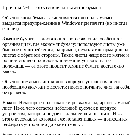
Причина №3 — отсутствие или замятие бумаги
Обычно когда бумага заканчивается или она замялась,
выдается предупреждение в Windows при печати (но иногда
его нет).
Замятие бумаги — достаточно частое явление, особенно в
организациях, где экономят бумагу: используют листы уже
бывшие в употреблении, например, печатая информацию на
листах с обратной стороны. Такие листы чаще всего мятые и
ровной стопкой их в лоток-приемник устройства не
положишь — от этого процент замятие бумаги достаточно
высок.
Обычно помятый лист видно в корпусе устройства и его
необходимо аккуратно достать: просто потяните лист на себя,
без рывков.
Важно! Некоторые пользователи рывками выдирают замятый
лист. Из-за чего остается небольшой кусочек в корпусе
устройства, который не дает в дальнейшем печатать. Из-за
этого кусочка, за который уже не зацепишься — приходится
разбирать устройство до «винтиков»…
Если замятый лист не видно — откройте крышку принтера и