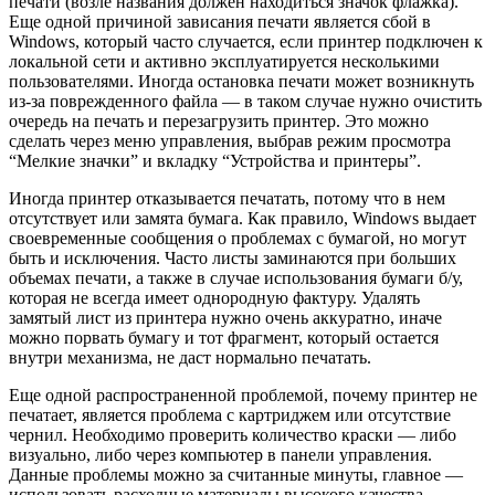
печати (возле названия должен находиться значок флажка).
Еще одной причиной зависания печати является сбой в
Windows, который часто случается, если принтер подключен к
локальной сети и активно эксплуатируется несколькими
пользователями. Иногда остановка печати может возникнуть
из-за поврежденного файла — в таком случае нужно очистить
очередь на печать и перезагрузить принтер. Это можно
сделать через меню управления, выбрав режим просмотра
“Мелкие значки” и вкладку “Устройства и принтеры”.
Иногда принтер отказывается печатать, потому что в нем
отсутствует или замята бумага. Как правило, Windows выдает
своевременные сообщения о проблемах с бумагой, но могут
быть и исключения. Часто листы заминаются при больших
объемах печати, а также в случае использования бумаги б/у,
которая не всегда имеет однородную фактуру. Удалять
замятый лист из принтера нужно очень аккуратно, иначе
можно порвать бумагу и тот фрагмент, который остается
внутри механизма, не даст нормально печатать.
Еще одной распространенной проблемой, почему принтер не
печатает, является проблема с картриджем или отсутствие
чернил. Необходимо проверить количество краски — либо
визуально, либо через компьютер в панели управления.
Данные проблемы можно за считанные минуты, главное —
использовать расходные материалы высокого качества.