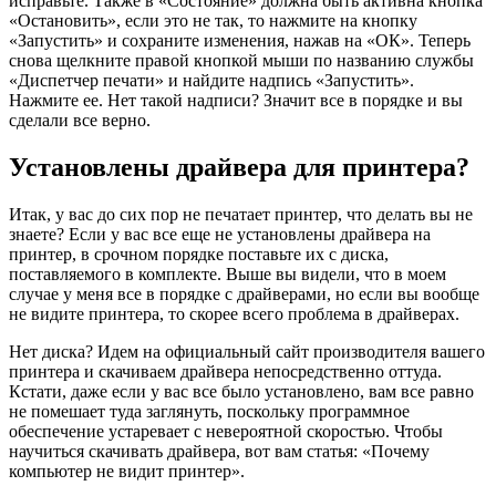
исправьте. Также в «Состояние» должна быть активна кнопка
«Остановить», если это не так, то нажмите на кнопку
«Запустить» и сохраните изменения, нажав на «ОК». Теперь
снова щелкните правой кнопкой мыши по названию службы
«Диспетчер печати» и найдите надпись «Запустить».
Нажмите ее. Нет такой надписи? Значит все в порядке и вы
сделали все верно.
Установлены драйвера для принтера?
Итак, у вас до сих пор не печатает принтер, что делать вы не
знаете? Если у вас все еще не установлены драйвера на
принтер, в срочном порядке поставьте их с диска,
поставляемого в комплекте. Выше вы видели, что в моем
случае у меня все в порядке с драйверами, но если вы вообще
не видите принтера, то скорее всего проблема в драйверах.
Нет диска? Идем на официальный сайт производителя вашего
принтера и скачиваем драйвера непосредственно оттуда.
Кстати, даже если у вас все было установлено, вам все равно
не помешает туда заглянуть, поскольку программное
обеспечение устаревает с невероятной скоростью. Чтобы
научиться скачивать драйвера, вот вам статья: «Почему
компьютер не видит принтер».