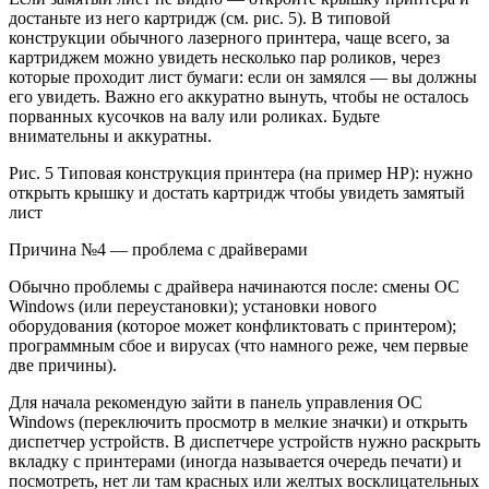
достаньте из него картридж (см. рис. 5). В типовой
конструкции обычного лазерного принтера, чаще всего, за
картриджем можно увидеть несколько пар роликов, через
которые проходит лист бумаги: если он замялся — вы должны
его увидеть. Важно его аккуратно вынуть, чтобы не осталось
порванных кусочков на валу или роликах. Будьте
внимательны и аккуратны.
Рис. 5 Типовая конструкция принтера (на пример HP): нужно
открыть крышку и достать картридж чтобы увидеть замятый
лист
Причина №4 — проблема с драйверами
Обычно проблемы с драйвера начинаются после: смены ОС
Windows (или переустановки); установки нового
оборудования (которое может конфликтовать с принтером);
программным сбое и вирусах (что намного реже, чем первые
две причины).
Для начала рекомендую зайти в панель управления ОС
Windows (переключить просмотр в мелкие значки) и открыть
диспетчер устройств. В диспетчере устройств нужно раскрыть
вкладку с принтерами (иногда называется очередь печати) и
посмотреть, нет ли там красных или желтых восклицательных