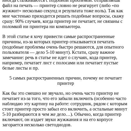
иногда сталкиваются с подобной проблемой: отправляешь
файл на печать — принтер словно не реагирует (либо «по
жужжит» несколько секунд и результата тоже ноль). Так как
мне частенько приходится решать подобные вопросы, скажу
сразу: 90% случаев, когда принтер не печатает, не связаны с
поломкой ни принтера ни компьютера.
В этой статье я хочу привести самые распространенные
причины, из-за которых принтер отказывается печатать
(подобные проблемы очень быстро решаются, для опытного
пользователя — дело 5-10 минут). Кстати, сразу важное
замечание: речь в статье не идет о случаях, кода принтер,
например, печатает лист с полосами или печатает пустые
белые листы и пр.
5 самых распространенных причин, почему не печатает
принтер
Как бы это смешно не звучало, но очень часто принтер не
печатает из-за того, что его забыли включить (особенно часто
наблюдаю эту картину на работе: сотрудник, рядом с которым
стоит принтер просто забыл его включить, а остальные минут
5-10 разбираются в чем же дело…). Обычно, когда принтер
включают, он издает звуки жужжания и на его корпусе
загорается несколько светодиодов.