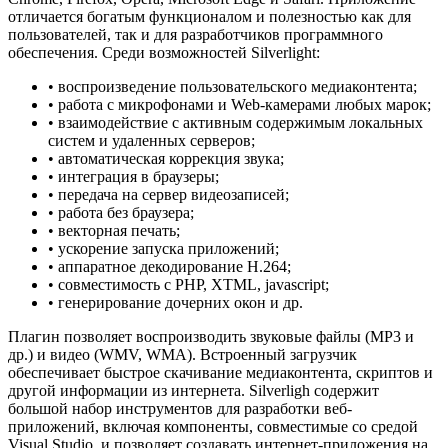
отличается богатым функционалом и полезностью как для
пользователей, так и для разработчиков программного
обеспечения. Среди возможностей Silverlight:
• воспроизведение пользовательского медиаконтента;
• работа с микрофонами и Web-камерами любых марок;
• взаимодействие с активным содержимым локальных
систем и удаленных серверов;
• автоматическая коррекция звука;
• интеграция в браузеры;
• передача на сервер видеозаписей;
• работа без браузера;
• векторная печать;
• ускорение запуска приложений;
• аппаратное декодирование H.264;
• совместимость с РНР, XTML, javascript;
• генерирование дочерних окон и др.
Плагин позволяет воспроизводить звуковые файлы (MP3 и
др.) и видео (WMV, WMA). Встроенный загрузчик
обеспечивает быстрое скачивание медиаконтента, скриптов и
другой информации из интернета. Silverligh содержит
большой набор инструментов для разработки веб-
приложений, включая компоненты, совместимые со средой
Visual Studio, и позволяет создавать интернет-приложения на