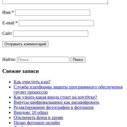
Имя
*
E-mail
*
Сайт
Найти:
Свежие записи
Как очистить кэш?
Служба платформы защиты программного обеспечения
грузит процессор
Как узнать какая винда стоит на ноутбуке?
Вирусы шифровальщики как расшифровать
Редактирование фотографии в фотошопе
Виндовс 10 образ
Отключить флеш в хроме
Пизап фотошоп онлайн