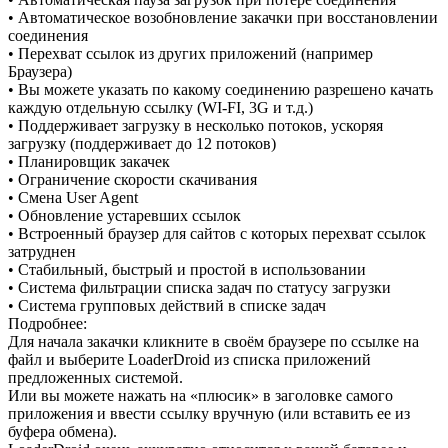
• Автоматическое возобновление закачки при восстановлении
соединения
• Перехват ссылок из других приложений (например
Браузера)
• Вы можете указать по какому соединению разрешено качать
каждую отдельную ссылку (WI-FI, 3G и т.д.)
• Поддерживает загрузку в несколько потоков, ускоряя
загрузку (поддерживает до 12 потоков)
• Планировщик закачек
• Ограничение скорости скачивания
• Смена User Agent
• Обновление устаревших ссылок
• Встроенный браузер для сайтов с которых перехват ссылок
затруднен
• Стабильный, быстрый и простой в использовании
• Система фильтрации списка задач по статусу загрузки
• Система групповых действий в списке задач
Подробнее:
Для начала закачки кликните в своём браузере по ссылке на
файл и выберите LoaderDroid из списка приложений
предложенных системой.
Или вы можете нажать на «плюсик» в заголовке самого
приложения и ввести ссылку вручную (или вставить ее из
буфера обмена).