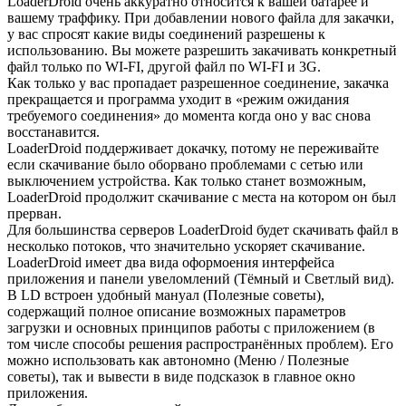
LoaderDroid очень аккуратно относится к вашей батарее и
вашему траффику. При добавлении нового файла для закачки,
у вас спросят какие виды соединений разрешены к
использованию. Вы можете разрешить закачивать конкретный
файл только по WI-FI, другой файл по WI-FI и 3G.
Как только у вас пропадает разрешенное соединение, закачка
прекращается и программа уходит в «режим ожидания
требуемого соединения» до момента когда оно у вас снова
восстанавится.
LoaderDroid поддерживает докачку, потому не переживайте
если скачивание было оборвано проблемами с сетью или
выключением устройства. Как только станет возможным,
LoaderDroid продолжит скачивание с места на котором он был
прерван.
Для большинства серверов LoaderDroid будет скачивать файл в
несколько потоков, что значительно ускоряет скачивание.
LoaderDroid имеет два вида оформоения интерфейса
приложения и панели увеломлений (Тёмный и Светлый вид).
В LD встроен удобный мануал (Полезные советы),
содержащий полное описание возможных параметров
загрузки и основных принципов работы с приложением (в
том числе способы решения распространённых проблем). Его
можно использовать как автономно (Меню / Полезные
советы), так и вывести в виде подсказок в главное окно
приложения.