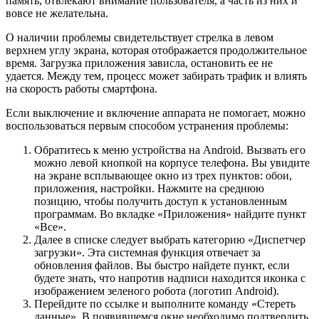
память, отвлекают внимание пользователя, а часть из них и
вовсе не желательна.
О наличии проблемы свидетельствует стрелка в левом
верхнем углу экрана, которая отображается продолжительное
время. Загрузка приложения зависла, остановить ее не
удается. Между тем, процесс может забирать трафик и влиять
на скорость работы смартфона.
Если выключение и включение аппарата не помогает, можно
воспользоваться первым способом устранения проблемы:
Обратитесь к меню устройства на Android. Вызвать его
можно левой кнопкой на корпусе телефона. Вы увидите
на экране всплывающее окно из трех пунктов: обои,
приложения, настройки. Нажмите на среднюю
позицию, чтобы получить доступ к установленным
программам. Во вкладке «Приложения» найдите пункт
«Все».
Далее в списке следует выбрать категорию «Диспетчер
загрузки». Эта системная функция отвечает за
обновления файлов. Вы быстро найдете пункт, если
будете знать, что напротив надписи находится иконка с
изображением зеленого робота (логотип Android).
Перейдите по ссылке и выполните команду «Стереть
данные». В появившемся окне необходимо подтвердить