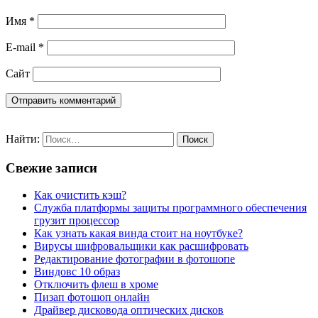
Имя
*
E-mail
*
Сайт
Найти:
Свежие записи
Как очистить кэш?
Служба платформы защиты программного обеспечения
грузит процессор
Как узнать какая винда стоит на ноутбуке?
Вирусы шифровальщики как расшифровать
Редактирование фотографии в фотошопе
Виндовс 10 образ
Отключить флеш в хроме
Пизап фотошоп онлайн
Драйвер дисковода оптических дисков