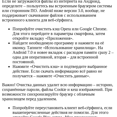
Если не загружаются файлы из интернета на Андроид,
определите – пользуетесь вы встроенным браузером системы
или сторонним ПО. Android ниже версии 3.0, вообще, не
поддерживает скачивание файлов с использованием
встроенного клиента для веб-сёрфинга.
Попробуйте очистить кэш Opera или Google Chrome.
Для этого перейдите в параметры смартфона, затем
откройте вкладку «Приложения».
Найдите необходимую программу и нажмите на её
иконку. Тапните «Использование хранилища». На
Android 7.0 и новее вкладок с расходом памяти сразу 2 –
одна для оперативной, вторая – для встроенной
постоянной.
Нажмите «Очистить кэш» и подтвердите выбранное
действие. Если скачать информацию всё равно не
получается – нажмите «Очистить данные».
Важно! Очистка данных удалит всю информацию – историю,
сохранённые пароли, файлы Cookie и кеш изображений. При
возможности синхронизируйте браузер с облачным
хранилищем перед удалением.
Попробуйте переустановить клиент веб-сёрфинга, если
вышеперечисленные действия не помогли. Для этого