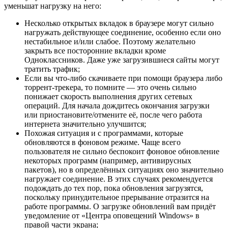
уменьшат нагрузку на него:
Несколько открытых вкладок в браузере могут сильно
нагружать действующее соединение, особенно если оно
нестабильное и/или слабое. Поэтому желательно
закрыть все посторонние вкладки кроме
Одноклассников. Даже уже загрузившиеся сайты могут
тратить трафик;
Если вы что-либо скачиваете при помощи браузера либо
торрент-трекера, то помните — это очень сильно
понижает скорость выполнения других сетевых
операций. Для начала дождитесь окончания загрузки
или приостановите/отмените её, после чего работа
интернета значительно улучшится;
Похожая ситуация и с программами, которые
обновляются в фоновом режиме. Чаще всего
пользователя не сильно беспокоит фоновое обновление
некоторых программ (например, антивирусных
пакетов), но в определённых ситуациях оно значительно
нагружает соединение. В этих случаях рекомендуется
подождать до тех пор, пока обновления загрузятся,
поскольку принудительное прерывание отразится на
работе программы. О загрузке обновлений вам придёт
уведомление от «Центра оповещений Windows» в
правой части экрана;