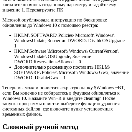
кликните по вновь созданному параметру и задайте ему
значение 1. Перезагрузите ПК.
Microsoft опубликовала инструкцию по блокировке
обновления до Windows 10 с помощью реестра:
HKLM\ SOFTWARE\ Policies\ Microsoft\ Windows\
WindowsUpdate, Значение DWORD: DisableOSUpgrade =
1
HKLM\Software \Microsoft\ Windows\ CurrentVersion\
WindowsUpdate\ OSUpgrade, Значение
DWORD:ReservationsAllowed = 0
Дополнительно рекомендую поставить HKLM\
SOFTWARE\ Policies\ Microsoft\ Windows\ Gwx, значение
DWORD: DisableGwx = 1
Теперь мы можем почистить скрытую папку $Windows.~BT,
если Вы конечно не собираетесь в будущем обновляться к
Windows 10. Нажмите Win+R и введите cleanmgr. После
запуска программы очистки выберите функцию удаления
системных файлов, где включите пункт установочных
временных файлов.
Сложный ручной метод