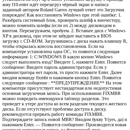
жму f10-enter идёт перезагруз чёрный экран и написа
заданный автором Roland Garros лучший ответ это Загрузчик
поврежден! Как восстановить Windows при этой ошибке: 1.
Разобрать системный блок, проверить шлейф к винчестеру,
можно поменять шлефы (если их 2) между дисководом и
винтом. Перезагружаем, пробуем. 2. Вставьте диск с Windows
XP в дисковод, при этом не забудьте выставить в BIOS
загрузку с CD-ROM. Загрузившись с диска нажать клавишу R,
чтобы открылась консоль восстановления. Если на
компьютере установлена одна ОС, то появится следующая
информация: 1: C:WINDOWS В какую копию Windows
следует выполнить вход? Введите 1, нажмите Enter. Появится
сообщение: Введите пароль администратора: Если у
администратора нет пароля, то просто нажмите Enter. Далее
вводим команду fixmbr и нажимаем кнопку Enter. Появится
следующее сообщение : **ПРЕДУПРЕЖДЕНИЕ** На этом
компьютере присутствует нестандартная или недопустимая
основная загрузочная запись. При использовании FIXMBR
можно повредить имеющуюся таблицу разделов. Это
приведет к утере доступа ко всем разделам текущего жесткого
диска. Если отсутствуют проблемы доступа к диску,
рекомендуется прервать работу команды FIXMBR.
Подтверждаете запись новой MBR? Вводим букву Y(yes, да) и
нажимаем Enter. — Появится сообщение: Производится новая
основная загрузочная запись на физический диск