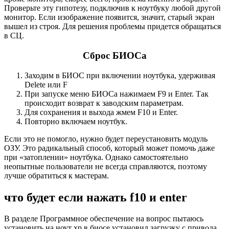
Проверьте эту гипотезу, подключив к ноутбуку любой другой
монитор. Если изображение появится, значит, старый экран
вышел из строя. Для решения проблемы придется обращаться
в СЦ.
Сброс БИОСа
Заходим в БИОС при включении ноутбука, удерживая
Delete или F
При запуске меню БИОСа нажимаем F9 и Enter. Так
происходит возврат к заводским параметрам.
Для сохранения и выхода жмем F10 и Enter.
Повторно включаем ноутбук.
Если это не помогло, нужно будет переустановить модуль
ОЗУ. Это радикальный способ, который может помочь даже
при «затоплении» ноутбука. Однако самостоятельно
неопытные пользователи не всегда справляются, поэтому
лучше обратиться к мастерам.
что будет если нажать f10 и enter
В разделе Программное обеспечение на вопрос пытаюсь
установить на ноут xp в биосе установил загрузку с привода