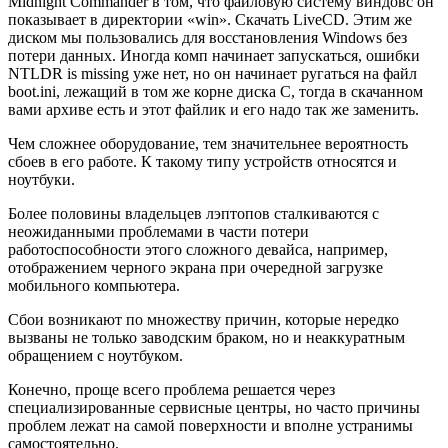
Midnight Commander в том, что файловую систему виндовс он
показывает в директории «win». Скачать LiveCD. Этим же
диском мы пользовались для восстановления Windows без
потери данных. Иногда комп начинает запускаться, ошибки
NTLDR is missing уже нет, но он начинает ругаться на файл
boot.ini, лежащий в том же корне диска С, тогда в скачанном
вами архиве есть и этот файлик и его надо так же заменить.
Чем сложнее оборудование, тем значительнее вероятность
сбоев в его работе. К такому типу устройств относятся и
ноутбуки.
Более половины владельцев лэптопов сталкиваются с
неожиданными проблемами в части потери
работоспособности этого сложного девайса, например,
отображением черного экрана при очередной загрузке
мобильного компьютера.
Сбои возникают по множеству причин, которые нередко
вызваны не только заводским браком, но и неаккуратным
обращением с ноутбуком.
Конечно, проще всего проблема решается через
специализированные сервисные центры, но часто причины
проблем лежат на самой поверхности и вполне устранимы
самостоятельно.