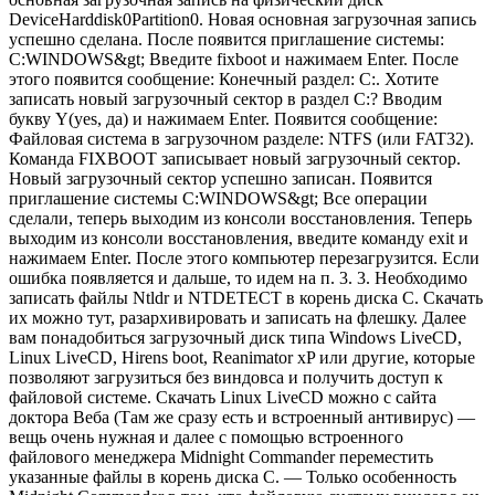
DeviceHarddisk0Partition0. Новая основная загрузочная запись
успешно сделана. После появится приглашение системы:
C:WINDOWS&gt; Введите fixboot и нажимаем Enter. После
этого появится сообщение: Конечный раздел: C:. Хотите
записать новый загрузочный сектор в раздел C:? Вводим
букву Y(yes, да) и нажимаем Enter. Появится сообщение:
Файловая система в загрузочном разделе: NTFS (или FAT32).
Команда FIXBOOT записывает новый загрузочный сектор.
Новый загрузочный сектор успешно записан. Появится
приглашение системы C:WINDOWS&gt; Все операции
сделали, теперь выходим из консоли восстановления. Теперь
выходим из консоли восстановления, введите команду exit и
нажимаем Enter. После этого компьютер перезагрузится. Если
ошибка появляется и дальше, то идем на п. 3. 3. Необходимо
записать файлы Ntldr и NTDETECT в корень диска С. Cкачать
их можно тут, разархивировать и записать на флешку. Далее
вам понадобиться загрузочный диск типа Windows LiveCD,
Linux LiveCD, Hirens boot, Reanimator xP или другие, которые
позволяют загрузиться без виндовса и получить доступ к
файловой системе. Скачать Linux LiveCD можно с сайта
доктора Веба (Там же сразу есть и встроенный антивирус) —
вещь очень нужная и далее с помощью встроенного
файлового менеджера Midnight Commander переместить
указанные файлы в корень диска С. — Только особенность