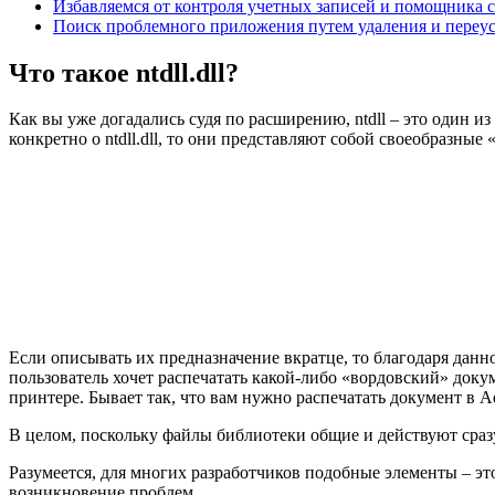
Избавляемся от контроля учетных записей и помощника 
Поиск проблемного приложения путем удаления и переу
Что такое ntdll.dll?
Как вы уже догадались судя по расширению, ntdll – это один 
конкретно о ntdll.dll, то они представляют собой своеобразн
Если описывать их предназначение вкратце, то благодаря дан
пользователь хочет распечатать какой-либо «вордовский» докум
принтере. Бывает так, что вам нужно распечатать документ в A
В целом, поскольку файлы библиотеки общие и действуют сразу
Разумеется, для многих разработчиков подобные элементы – эт
возникновение проблем.