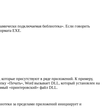
инамически подключаемая библиотека». Если говорить
формата ЕХЕ.
 которые присутствуют в ряде приложений. К примеру,
нопку «Печать», Word вызывает DLL, который установлен на
т самый «принтеровский» файл DLL.
иблиотеки за пределами приложений инициирует и