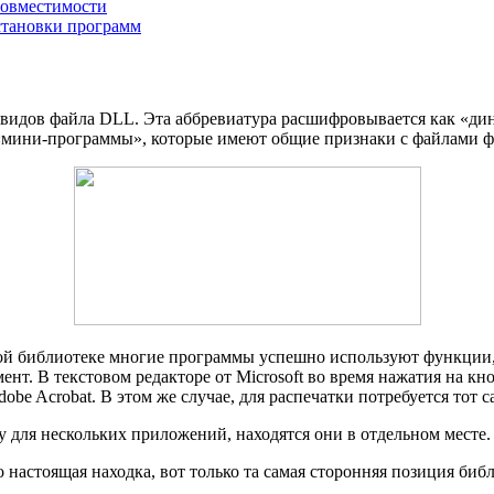
совместимости
становки программ
из видов файла DLL. Эта аббревиатура расшифровывается как «д
ые «мини-программы», которые имеют общие признаки с файлами 
ной библиотеке многие программы успешно используют функции,
ент. В текстовом редакторе от Microsoft во время нажатия на к
dobe Acrobat. В этом же случае, для распечатки потребуется то
 для нескольких приложений, находятся они в отдельном месте.
о настоящая находка, вот только та самая сторонняя позиция б