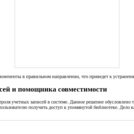
понененты в правильном направлении, что приведет к устранен
исей и помощника совместимости
оля учетных записей в системе. Данное решение обусловлено те
ользователю получить доступ к упомянутой библиотеке. Дело кас