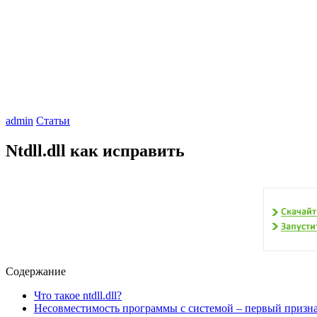
admin
Статьи
Ntdll.dll как исправить
Содержание
Что такое ntdll.dll?
Несовместимость программы с системой – первый призн