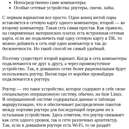
Непосредственно сами компьютеры;
Особые сетевые устройства: роутеры, свичи, хабы.
С первым вариантом все просто. Один конец витой пары
вставляется в сетевую карту одного компьютера, второй — ко
второму компьютеру. Такая сеть самая простая. Как правило,
на современных материнских платах есть встроенная сетевая
карта, если же подключить ещё одну сетевую карту к ПК, то
можно добавить в сеть ещё один компьютер и так до
бесконечности. Но такой способ не самый удобный.
Поэтому существует второй вариант. Когда в сеть компьютеры
подключаются не друг к другу, а через промежуточное
устройство. Так, в домашних сетях более рациональным будет
использовать роутер. Витая пара от коробки провайдера
подключается к роутеру.
Роутер — это такое устройство, которое содержит в себе свою
специальную операционную систему, обычно, на базе Linux.
В операционной системе содержаться данные и таблицы
маршрутизации, что и обеспечивает распределение пакетов
между портами роутера для последующей передачи их к
остальным устройствам. Здесь отметим, что роутер связывает
как сети одного уровня, так и сети различных архитектур.
Так, если в домашнем роутере есть Wi-Fi, то он раздаёт