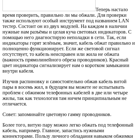
Теперь настало
время проверить, правильно ли мы обжали. Для проверки
также используют особый инструмент под названием LAN
тестер. Состоит он из двух модулей. На каждом в наличии
нужные нам разъёмы и целая куча световых индикаторов. С
помощью него диагностирую неполадки в сети. Так, если
индикаторы горят зелёным, значит, кабель обжат правильно и
полноценно функционирует. Если же световой сигнал
отсутствует, то кабель неисправен или жила не обжата
(важность прямолинейного обреза проводников). Красный
цвет индикатора сигнализирует нам о коротком замыкании
внутри кабеля.
Изучив распиновку и самостоятельно обжав кабель витой
пары в восемь жил, в будущем вы можете не испытывать
проблем с обжимом телефонных кабелей в две или четыре
жилы, так как технология там ничем принципиальным не
отличается.
Совет: запоминайте цветовую гамму проводников.
Более того, витую пару можно легко обжать под телефонный
кабель, например. Главное, запастись нужными
коннекторами. Пользу личного обладания навыком обжимки