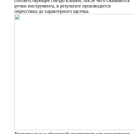
соответствующее гнездо клешей, после чего сжимаются
ручки инструмента, в результате производится
опрессовка до характерного щелчка.
Универсальные обжимной инструмент для коннекторов