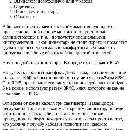
Вычисляем необходимую длину кабеля;
Обрезаем;
Проверяем инвентарь;
Обжимаем.
В большинстве случаев те, кто обжимают витую пару на
профессиональной основе: монтажники, системные
администраторы и т. д. , пользуются специальными
инструментами. Такой инвентарь не стоит дорого и позволяет
сделать процесс максимально комфортным. Однако есть
виртуозы способные обжать кабель простой отвёрткой.
Нам понадобятся коннекторы. В народе их называют RJ45.
Но тут есть любопытный факт. Дело в том, что наименование
стандарта RJ45 в России ошибочно путается с разъёмом 8P8C.
Сам RJ45, правильное его наименование с добавлением буквы
S на конце, использует разъем 8P4C, ключ которого никак не
совпадает с 8P8C.
Отмеряем от конца кабеля три сантиметра. Такая цифра
неслучайна. После того как мы закрепим коннектор, он будет
плотно прилегать к кабелю, тем самым оголённые
проводники не будут находиться на открытом пространстве,
что увеличит службу кабеля и позволит его надёжно
закрепить. Таким образом, мы снимаем защитную изоляцию.