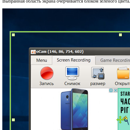
Выбранная область экрана очерчивается блоком зелёного цвета