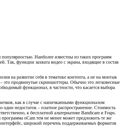
я популярностью. Наиболее известны из таких программ
. Так, функции захвата видео с экрана, входящие в состав
лия на развитие себя в тематике контента, а не на монтаж
а – это продвинутые скриншоттеры. Обычно это легковесные
обходимый функционал, в частности, что касается выбора
вичков, как в случае с напичканными функционалом
ко один недостаток – платное распространение. Стоимость
ветственно, к бесплатной альтернативе Bandicam и Fraps.
 программа oCam тем не менее может предложить те же
ый интерфейс, широкий перечень поддерживаемых форматов