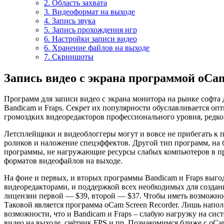
2. Область захвата
3. Видеоформат на выходе
4. Запись звука
5. Запись прохождения игр
6. Настройки записи видео
6. Хранение файлов на выходе
7. Скриншоты
Запись видео с экрана программой oCam
Программ для записи видео с экрана монитора на рынке софта
Bandicam и Fraps. Секрет их популярности обуславливается оп
громоздких видеоредакторов профессионального уровня, редко 
Летсплейщики и видеоблоггеры могут и вовсе не прибегать к пр
роликов и наложение спецэффектов. Другой тип программ, на 
программы, не нагружающие ресурсы слабых компьютеров в про
форматов видеофайлов на выходе.
На фоне и первых, и вторых программы Bandicam и Fraps выг
видеоредакторами, и поддержкой всех необходимых для создани
лицензии первой — $39, второй — $37. Чтобы иметь возможност
Таковой является программа oCam Screen Recorder. Лишь нап
возможности, что и Bandicam и Fraps – слабую нагрузку на с
видео на выходе, счётчик FPS и пр. Познакомимся ближе с oCa