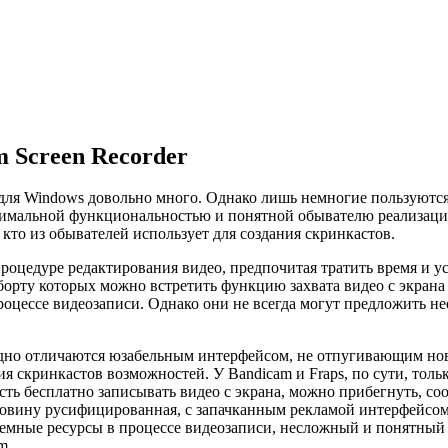
 Screen Recorder
 для Windows довольно много. Однако лишь немногие пользуютс
тимальной функциональностью и понятной обывателю реализацией
кто из обывателей использует для создания скринкастов.
оцедуре редактирования видео, предпочитая тратить время и уси
борту которых можно встретить функцию захвата видео с экран
цессе видеозаписи. Однако они не всегда могут предложить не
одно отличаются юзабельным интерфейсом, не отпугивающим но
я скринкастов возможностей. У Bandicam и Fraps, по сути, толь
ь бесплатно записывать видео с экрана, можно прибегнуть, соот
оловину русифицированная, с запачканным рекламой интерфейсом
истемные ресурсы в процессе видеозаписи, несложный и понятн
m.