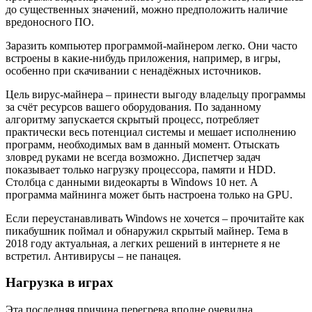
до существенных значений, можно предположить наличие
вредоносного ПО.
Заразить компьютер программой-майнером легко. Они часто
встроены в какие-нибудь приложения, например, в игры,
особенно при скачивании с ненадёжных источников.
Цель вирус-майнера – принести выгоду владельцу программы
за счёт ресурсов вашего оборудования. По заданному
алгоритму запускается скрытый процесс, потребляет
практически весь потенциал системы и мешает исполнению
программ, необходимых вам в данный момент. Отыскать
зловред руками не всегда возможно. Диспетчер задач
показывает только нагрузку процессора, памяти и HDD.
Столбца с данными видеокарты в Windows 10 нет. А
программа майнинга может быть настроена только на GPU.
Если переустанавливать Windows не хочется – прочитайте как
пикабушник поймал и обнаружил скрытый майнер. Тема в
2018 году актуальная, а легких решений в интернете я не
встретил. Антивирусы – не панацея.
Нагрузка в играх
Эта последняя причина перегрева вполне очевидна.