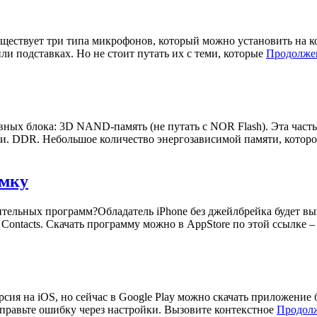
ествует три типа микрофонов, который можно установить на к
и подставках. Но не стоит путать их с теми, которые
Продолжен
ных блока: 3D NAND-память (не путать с NOR Flash). Эта часть
ети. DDR. Небольшое количество энергозависимой памяти, котор
имку
ельных программ?Обладатель iPhone без джейлбрейка будет вын
Contacts. Скачать программу можно в AppStore по этой ссылке 
сия на iOS, но сейчас в Google Play можно скачать приложение 
исправьте ошибку через настройки. Вызовите контекстное
Продолж