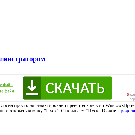
министратором
пасть на просторы редактирования реестра 7 версии WindowsПриё
шки открыть кнопку "Пуск". Открываем "Пуск" В окне
Продолж