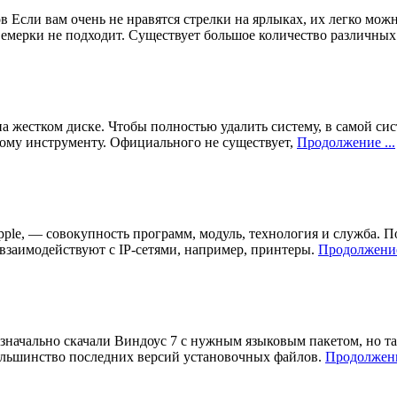
 Если вам очень не нравятся стрелки на ярлыках, их легко можно
 Семерки не подходит. Существует большое количество различны
 жестком диске. Чтобы полностью удалить систему, в самой сис
ному инструменту. Официального не существует,
Продолжение ...
pple, — совокупность программ, модуль, технология и служба. По
взаимодействуют с IP-сетями, например, принтеры.
Продолжение 
значально скачали Виндоус 7 с нужным языковым пакетом, но та
 большинство последних версий установочных файлов.
Продолжени