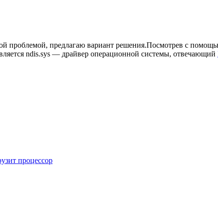
 самой проблемой, предлагаю вариант решения.Посмотрев c помощ
является ndis.sys — драйвер операционной системы, отвечающий
узит процессор