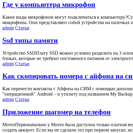
Где у компьютера микрофон
Какие виды микрофонов могут подключаться к компьютеру?Сущ
микрофоны. Они представляют собой устройства на палочках ил
admin
Статьи
Ssd типы памяти
Устройство SSDПлату SSD можно условно разделить на 3 основ
блоках, которые не требуют постоянного питания от электрос
admin
Статьи
Как скопировать номера с айфона на с
Как перенести контакты с Айфона на СИМ с помощью дополнит
"операционкой" Android – и утилиту под названием My Backup 
admin
Статьи
Приложение шагомер на телефон
MovesПервоначально у Moves была доступна только платная вер
создать аккаунт. Если вы не сделали это при первом запуске, 