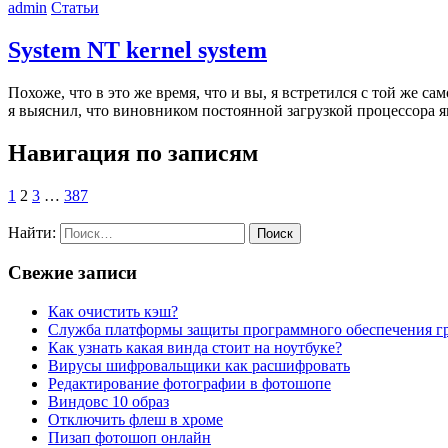
admin
Статьи
System NT kernel system
Похоже, что в это же время, что и вы, я встретился с той же
я выяснил, что виновником постоянной загрузкой процессора 
Навигация по записям
1
2
3
…
387
Найти:
Свежие записи
Как очистить кэш?
Служба платформы защиты программного обеспечения гр
Как узнать какая винда стоит на ноутбуке?
Вирусы шифровальщики как расшифровать
Редактирование фотографии в фотошопе
Виндовс 10 образ
Отключить флеш в хроме
Пизап фотошоп онлайн